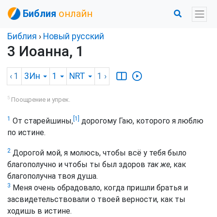
Библия
онлайн
Библия
›
Новый русский
3 Иоанна, 1
‹ 1
3Ин
1
NRT
1
›
5
Поощрение и упрек.
[1]
1
От старейшины,
дорогому Гаю, которого я люблю
по истине.
2
Дорогой мой, я молюсь, чтобы всё у тебя было
благополучно и чтобы ты был здоров
так же
, как
благополучна твоя душа.
3
Меня очень обрадовало, когда пришли братья и
засвидетельствовали о твоей верности, как ты
ходишь в истине.