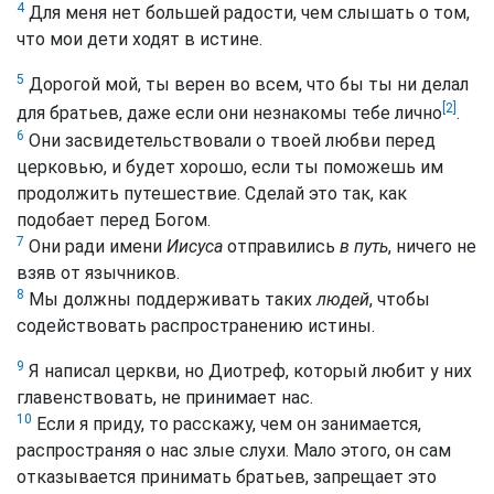
4
Для меня нет большей радости, чем слышать о том,
что мои дети ходят в истине.
5
Дорогой мой, ты верен во всем, что бы ты ни делал
[2]
для братьев, даже если они незнакомы тебе лично
.
6
Они засвидетельствовали о твоей любви перед
церковью, и будет хорошо, если ты поможешь им
продолжить путешествие. Сделай это так, как
подобает перед Богом.
7
Они ради имени
Иисуса
отправились
в путь
, ничего не
взяв от язычников.
8
Мы должны поддерживать таких
людей
, чтобы
содействовать распространению истины.
9
Я написал церкви, но Диотреф, который любит у них
главенствовать, не принимает нас.
10
Если я приду, то расскажу, чем он занимается,
распространяя о нас злые слухи. Мало этого, он сам
отказывается принимать братьев, запрещает это