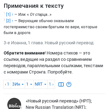
Примечания к тексту
1
[1] ↑
— Или: «
От старца…
»
5
[2] ↑
— Верующие обычно оказывали
гостеприимство своим братьям по вере, которые
были в дороге.
3-е Иоанна, 1 глава. Новый русский перевод
Обратите внимание
! Номера стихов — это
ссылки, ведущие на раздел со сравнением
переводов, параллельными ссылками, текстами
с номерами Стронга. Попробуйте.
‹ 1
3Ин
1
NRT
1
›
«Новый русский перевод» (НРП);
New Russian Translation (NRT);