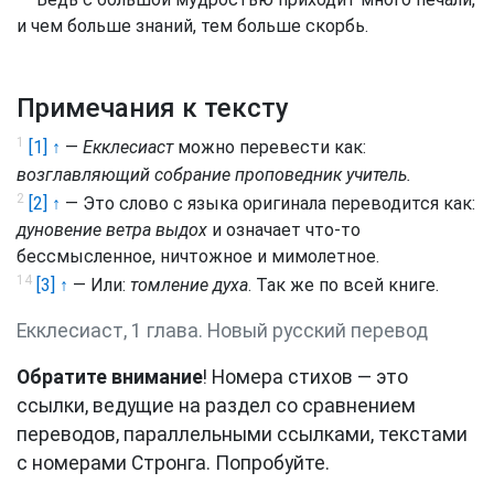
и чем больше знаний, тем больше скорбь.
Примечания к тексту
1
[1] ↑
—
Екклесиаст
можно перевести как:
возглавляющий собрание
проповедник
учитель.
2
[2] ↑
— Это слово с языка оригинала переводится как:
дуновение ветра
выдох
и означает что-то
бессмысленное, ничтожное и мимолетное.
14
[3] ↑
— Или:
томление духа
. Так же по всей книге.
Екклесиаст, 1 глава. Новый русский перевод
Обратите внимание
! Номера стихов — это
ссылки, ведущие на раздел со сравнением
переводов, параллельными ссылками, текстами
с номерами Стронга. Попробуйте.