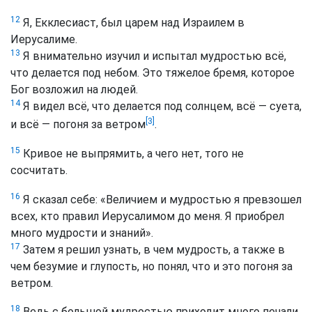
12
Я, Екклесиаст, был царем над Израилем в
Иерусалиме.
13
Я внимательно изучил и испытал мудростью всё,
что делается под небом. Это тяжелое бремя, которое
Бог возложил на людей.
14
Я видел всё, что делается под солнцем, всё — суета,
[3]
и всё — погоня за ветром
.
15
Кривое не выпрямить, а чего нет, того не
сосчитать.
16
Я сказал себе: «Величием и мудростью я превзошел
всех, кто правил Иерусалимом до меня. Я приобрел
много мудрости и знаний».
17
Затем я решил узнать, в чем мудрость, а также в
чем безумие и глупость, но понял, что и это погоня за
ветром.
18
Ведь с большой мудростью приходит много печали,