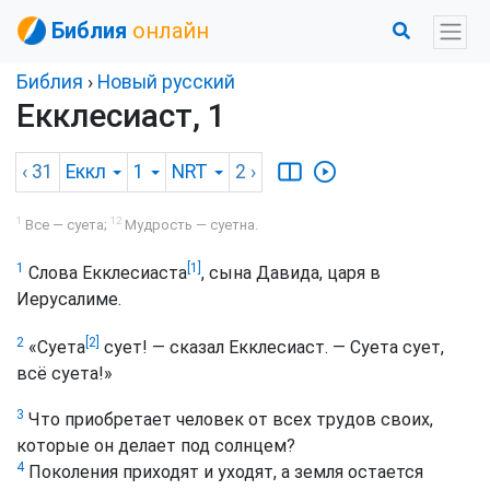
Библия
онлайн
Библия
›
Новый русский
Екклесиаст, 1
‹ 31
Еккл
1
NRT
2
›
1
12
Все — суета;
Мудрость — суетна.
[1]
1
Слова Екклесиаста
, сына Давида, царя в
Иерусалиме.
[2]
2
«Суета
сует! — сказал Екклесиаст. — Суета сует,
всё суета!»
3
Что приобретает человек от всех трудов своих,
которые он делает под солнцем?
4
Поколения приходят и уходят, а земля остается