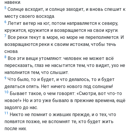
навеки.
5
Солнце всходит, и солнце заходит, и вновь спешит к
месту своего восхода.
6
Летит ветер на юг, потом направляется к северу,
кружится, кружится и возвращается на свои круги.
7
Все реки текут в море, но море не переполняется. И
возвращаются реки к своим истокам, чтобы течь
снова.
8
Все эти вещи утомляют: человек не может всё
пересказать, глаз не насытится тем, что видит, ухо не
наполнится тем, что слышит.
9
Что было, то и будет, и что делалось, то и будет
делаться опять. Нет ничего нового под солнцем!
10
Бывает такое, о чем говорят: «Смотри, вот что-то
новое!» Но и это уже бывало в прежние времена, ещё
задолго до нас.
11
Никто не помнит о живших прежде, и о тех, что
появятся позже, не вспомнят те, кто будет жить
после них.