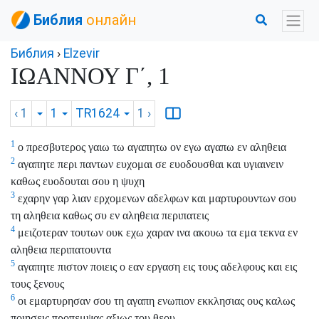
Библия
онлайн
Библия
›
Elzevir
ΙΩΑΝΝΟΥ Γ΄, 1
‹ 1
1
TR1624
1
›
1
ο πρεσβυτερος γαιω τω αγαπητω ον εγω αγαπω εν αληθεια
2
αγαπητε περι παντων ευχομαι σε ευοδουσθαι και υγιαινειν
καθως ευοδουται σου η ψυχη
3
εχαρην γαρ λιαν ερχομενων αδελφων και μαρτυρουντων σου
τη αληθεια καθως συ εν αληθεια περιπατεις
4
μειζοτεραν τουτων ουκ εχω χαραν ινα ακουω τα εμα τεκνα εν
αληθεια περιπατουντα
5
αγαπητε πιστον ποιεις ο εαν εργαση εις τους αδελφους και εις
τους ξενους
6
οι εμαρτυρησαν σου τη αγαπη ενωπιον εκκλησιας ους καλως
ποιησεις προπεμψας αξιως του θεου