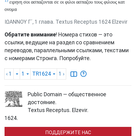
15
ειρηνη σοι ασπαζονται σε οι φιλοι ασπαζου τους φιλους κατ
ονομα
ΙΩΑΝΝΟΥ Γ΄, 1 глава. Textus Receptus 1624 Elzevir
Обратите внимание
! Номера стихов — это
ссылки, ведущие на раздел со сравнением
переводов, параллельными ссылками, текстами
с номерами Стронга. Попробуйте.
‹ 1
1
TR1624
1
›
Public Domain — общественное
достояние.
Textus Receptus. Elzevir.
1624.
ПОДДЕРЖИТЕ НАС