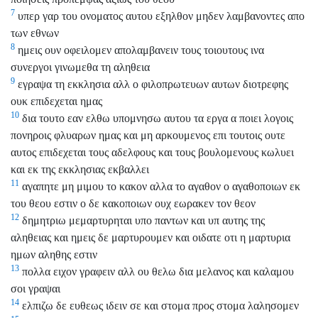
7
υπερ γαρ του ονοματος αυτου εξηλθον μηδεν λαμβανοντες απο
των εθνων
8
ημεις ουν οφειλομεν απολαμβανειν τους τοιουτους ινα
συνεργοι γινωμεθα τη αληθεια
9
εγραψα τη εκκλησια αλλ ο φιλοπρωτευων αυτων διοτρεφης
ουκ επιδεχεται ημας
10
δια τουτο εαν ελθω υπομνησω αυτου τα εργα α ποιει λογοις
πονηροις φλυαρων ημας και μη αρκουμενος επι τουτοις ουτε
αυτος επιδεχεται τους αδελφους και τους βουλομενους κωλυει
και εκ της εκκλησιας εκβαλλει
11
αγαπητε μη μιμου το κακον αλλα το αγαθον ο αγαθοποιων εκ
του θεου εστιν ο δε κακοποιων ουχ εωρακεν τον θεον
12
δημητριω μεμαρτυρηται υπο παντων και υπ αυτης της
αληθειας και ημεις δε μαρτυρουμεν και οιδατε οτι η μαρτυρια
ημων αληθης εστιν
13
πολλα ειχον γραφειν αλλ ου θελω δια μελανος και καλαμου
σοι γραψαι
14
ελπιζω δε ευθεως ιδειν σε και στομα προς στομα λαλησομεν