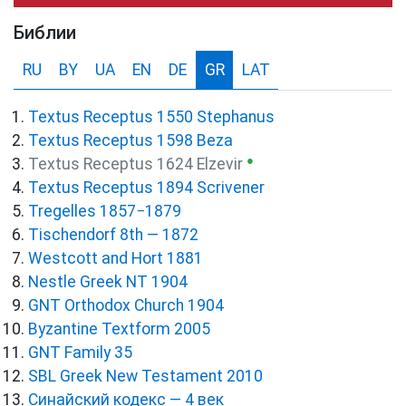
Библии
RU
BY
UA
EN
DE
GR
LAT
Textus Receptus 1550 Stephanus
Textus Receptus 1598 Beza
●
Textus Receptus 1624 Elzevir
Textus Receptus 1894 Scrivener
Tregelles 1857−1879
Tischendorf 8th — 1872
Westcott and Hort 1881
Nestle Greek NT 1904
GNT Orthodox Church 1904
Byzantine Textform 2005
GNT Family 35
SBL Greek New Testament 2010
Синайский кодекс — 4 век