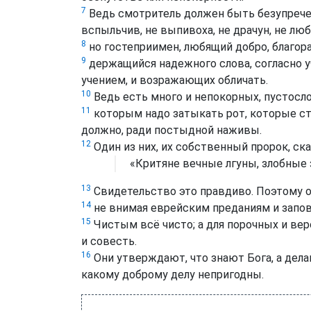
7
Ведь смотритель должен быть безупречен
вспыльчив, не выпивоха, не драчун, не лю
8
но гостеприимен, любящий добро, благора
9
держащийся надежного слова, согласно у
учением, и возражающих обличать.
10
Ведь есть много и непокорных, пустосл
11
которым надо затыкать рот, которые став
должно, ради постыдной наживы.
12
Один из них, их собственный пророк, ска
«Критяне вечные лгуны, злобные 
13
Свидетельство это правдиво. Поэтому об
14
не внимая еврейским преданиям и запо
15
Чистым всё чисто; а для порочных и веро
и совесть.
16
Они утверждают, что знают Бога, а дела
какому доброму делу непригодны.