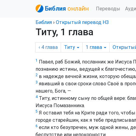
Библия
онлайн
Переводы
Ауд
Библия
›
Открытый перевод НЗ
Титу, 1 глава
‹ 4
глава
Титу
1
глава
Открыты
1
Павел, раб Божий, посланник же Иисуса 
познанию истины, ведущей к благочестию,
2
в надежде вечной жизни, которую обещал
3
явивший в свои сроки слово Своё в проп
нашего, Бога, —
4
Титу, истинному сыну по общей вере: благ
Иисуса Помазанника.
5
Я оставил тебя на Крите ради того, что
городе старейшин, как я тебе предписывал
6
если кто безупречен, муж одной жены, д
беспутстве или непокорности.