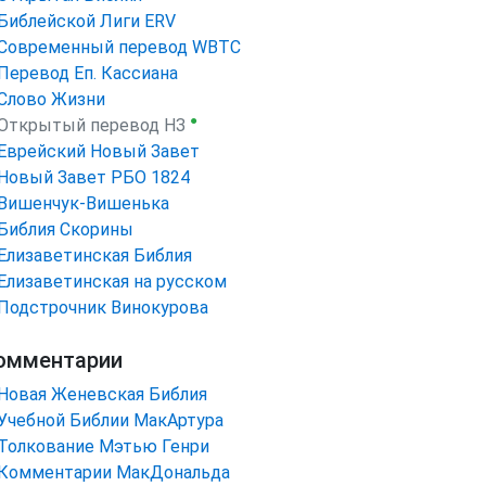
Библейской Лиги ERV
Cовременный перевод WBTC
Перевод Еп. Кассиана
Слово Жизни
●
Открытый перевод НЗ
Еврейский Новый Завет
Новый Завет РБО 1824
Вишенчук-Вишенька
Библия Скорины
Елизаветинская Библия
Елизаветинская на русском
Подстрочник Винокурова
омментарии
Новая Женевская Библия
Учебной Библии МакАртура
Толкование Мэтью Генри
Комментарии МакДональда