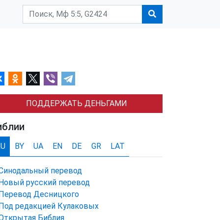
ПОДДЕРЖАТЬ ДЕНЬГАМИ
иблии
RU
BY
UA
EN
DE
GR
LAT
Синодальный перевод
Новый русский перевод
Перевод Десницкого
Под редакцией Кулаковых
Открытая Библия