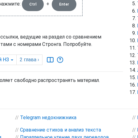
 нажмите:
+
Ctrl
Enter
 ссылки, ведущие на раздел со сравнением
тами с номерами Стронга. Попробуйте.
й НЗ
2
глава
›
воляет свободно распространять материал.
//
Telegram недокнижника
//
//
Сравнение стихов и анализ текста
//
и
//
Параллельное чтение двух переводов
//