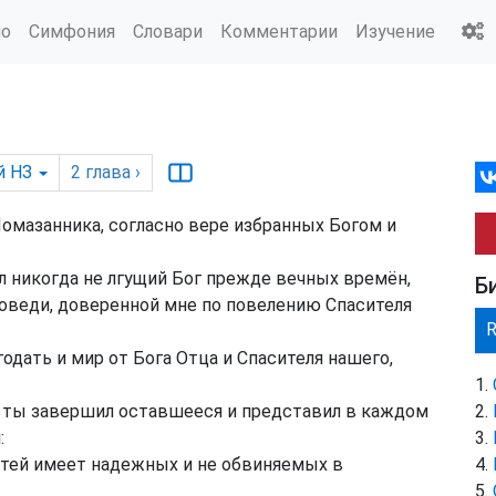
ио
Симфония
Словари
Комментарии
Изучение
й НЗ
2
глава
›
Помазанника, согласно вере избранных Богом и
 никогда не лгущий Бог прежде вечных времён,
Б
оведи, доверенной мне по повелению Спасителя
одать и мир от Бога Отца и Спасителя нашего,
бы ты завершил оставшееся и представил в каждом
:
етей имеет надежных и не обвиняемых в