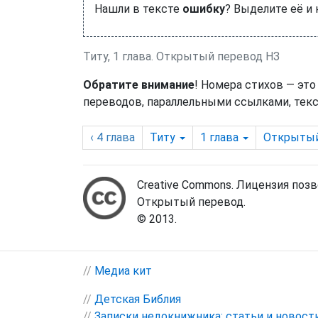
Нашли в тексте
ошибку
? Выделите её и
Титу, 1 глава. Открытый перевод НЗ
Обратите внимание
! Номера стихов — это
переводов, параллельными ссылками, текс
‹ 4
глава
Титу
1
глава
Открыты
Creative Commons. Лицензия поз
Открытый перевод.
© 2013.
//
Медиа кит
//
Детская Библия
//
Записки недокнижника: статьи и новост