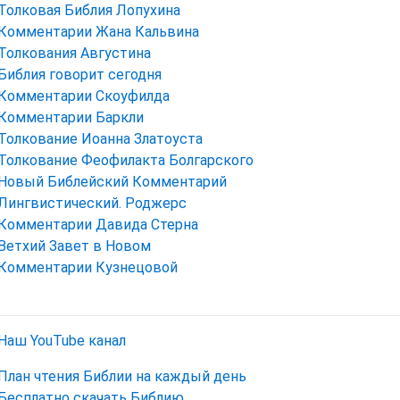
Толковая Библия Лопухина
Комментарии Жана Кальвина
Толкования Августина
Библия говорит сегодня
Комментарии Скоуфилда
Комментарии Баркли
Толкование Иоанна Златоуста
Толкование Феофилакта Болгарского
Новый Библейский Комментарий
Лингвистический. Роджерс
Комментарии Давида Стерна
Ветхий Завет в Новом
Комментарии Кузнецовой
Наш YouTube канал
План чтения Библии на каждый день
Бесплатно скачать Библию