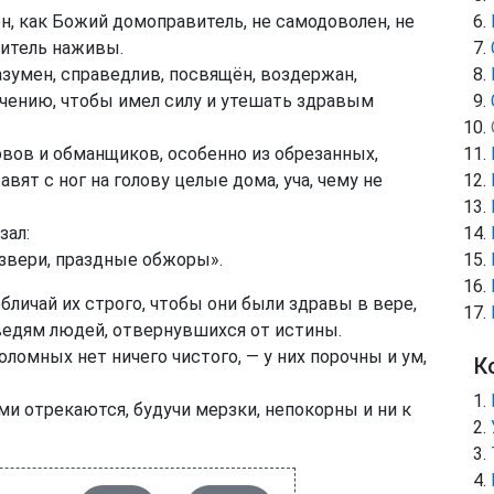
, как Божий домоправитель, не самодоволен, не
битель наживы.
зумен, справедлив, посвящён, воздержан,
чению, чтобы имел силу и утешать здравым
овов и обманщиков, особенно из обрезанных,
ят с ног на голову целые дома, уча, чему не
зал:
звери, праздные обжоры».
личай их строго, чтобы они были здравы в вере,
ведям людей, отвернувшихся от истины.
ломных нет ничего чистого, — у них порочны и ум,
К
ми отрекаются, будучи мерзки, непокорны и ни к