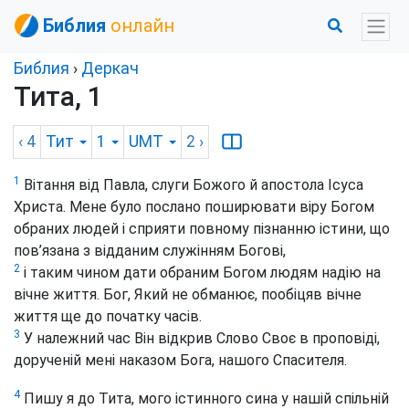
Библия
онлайн
Библия
›
Деркач
Тита, 1
‹ 4
Тит
1
UMT
2
›
1
Вітання від Павла, слуги Божого й апостола Ісуса
Христа. Мене було послано поширювати віру Богом
обраних людей і сприяти повному пізнанню істини, що
пов’язана з відданим служінням Богові,
2
і таким чином дати обраним Богом людям надію на
вічне життя. Бог, Який не обманює, пообіцяв вічне
життя ще до початку часів.
3
У належний час Він відкрив Слово Своє в проповіді,
дорученій мені наказом Бога, нашого Спасителя.
4
Пишу я до Тита, мого істинного сина у нашій спільній