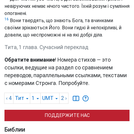
невіруючих немає нічого чистого. Їхній розум і сумління
опоганені.
16
Вони твердять, що знають Бога, та вчинками
своїми зрікаються Його. Вони гидкі й непокірливі, й
довели, що неспроможні ні на які добрі діла.
Тита, 1 глава. Сучасний переклад
Обратите внимание
! Номера стихов — это
ссылки, ведущие на раздел со сравнением
переводов, параллельными ссылками, текстами
с номерами Стронга. Попробуйте.
‹ 4
Тит
1
UMT
2
›
ПОДДЕРЖИТЕ НАС
Библии