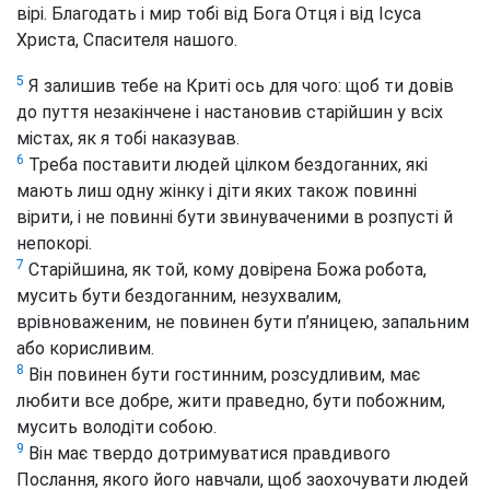
вірі. Благодать і мир тобі від Бога Отця і від Ісуса
Христа, Спасителя нашого.
5
Я залишив тебе на Криті ось для чого: щоб ти довів
до пуття незакінчене і настановив старійшин у всіх
містах, як я тобі наказував.
6
Треба поставити людей цілком бездоганних, які
мають лиш одну жінку
і діти яких також повинні
вірити,
і не повинні бути звинуваченими в розпусті й
непокорі.
7
Старійшина,
як той, кому довірена Божа робота,
мусить бути бездоганним, незухвалим,
врівноваженим, не повинен бути п’яницею, запальним
або корисливим.
8
Він повинен бути гостинним, розсудливим, має
любити все добре, жити праведно, бути побожним,
мусить володіти собою.
9
Він має твердо дотримуватися правдивого
Послання, якого його навчали, щоб заохочувати людей