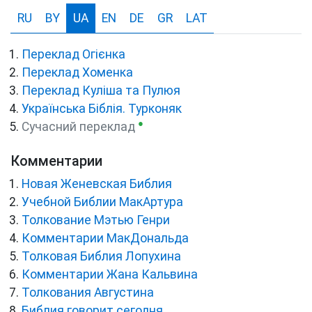
RU
BY
UA
EN
DE
GR
LAT
Переклад Огієнка
Переклад Хоменка
Переклад Куліша та Пулюя
Українська Біблія. Турконяк
●
Сучасний переклад
Комментарии
Новая Женевская Библия
Учебной Библии МакАртура
Толкование Мэтью Генри
Комментарии МакДональда
Толковая Библия Лопухина
Комментарии Жана Кальвина
Толкования Августина
Библия говорит сегодня