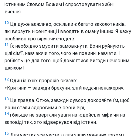
істинним
Словом Божим і спростовувати хибні
вчення.
10
Це дуже важливо, оскільки є багато заколотників,
які верзуть нісенітниці і вводять в оману інших. Я кажу
особливо про віруючих-юдеїв.
11
Їх необхідно змусити замовкнути. Вони руйнують
цілі сім’ї, навчаючи того, чого не повинні навчати. І
роблять це для того, щоб домогтися вигоди нечесним
шляхом!
12
Один із їхніх пророків сказав:
«Критяни — завжди брехуни, злі й ледачі ненажери».
13
Це правда. Отже, завжди суворо докоряйте їм, щоб
вони стали здоровими в своїй вірі,
14
і більше не звертали уваги на юдейські міфи чи на
заповіді тих, хто відвернувся від істини.
15
Для чистих усе чисте, а для заплямованих гріхом і