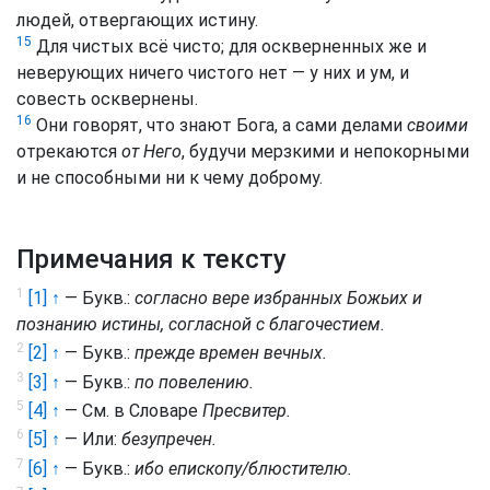
людей, отвергающих истину.
15
Для чистых всё чисто; для оскверненных же и
неверующих ничего чистого нет — у них и ум, и
совесть осквернены.
16
Они говорят, что знают Бога, а сами делами
своими
отрекаются
от Него
, будучи мерзкими и непокорными
и не способными ни к чему доброму.
Примечания к тексту
1
[1] ↑
— Букв.:
согласно вере избранных Божьих и
познанию истины, согласной с благочестием.
2
[2] ↑
— Букв.:
прежде времен вечных.
3
[3] ↑
— Букв.:
по повелению.
5
[4] ↑
— См. в Словаре
Пресвитер.
6
[5] ↑
— Или:
безупречен.
7
[6] ↑
— Букв.:
ибо епископу/блюстителю.