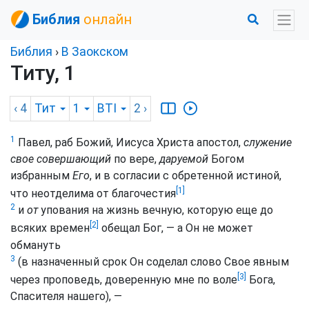
Библия
онлайн
Библия
›
В Заокском
Титу, 1
‹ 4
Тит
1
BTI
2
›
1
Павел, раб Божий, Иисуса Христа апостол,
служение
свое совершающий
по вере,
даруемой
Богом
избранным
Его
, и в согласии с обретенной истиной,
[1]
что неотделима от благочестия
2
и
от
упования на жизнь вечную, которую еще до
[2]
всяких времен
обещал Бог, — а Он не может
обмануть
3
(в назначенный срок Он соделал слово Свое явным
[3]
через проповедь, доверенную мне по воле
Бога,
Спасителя нашего), —