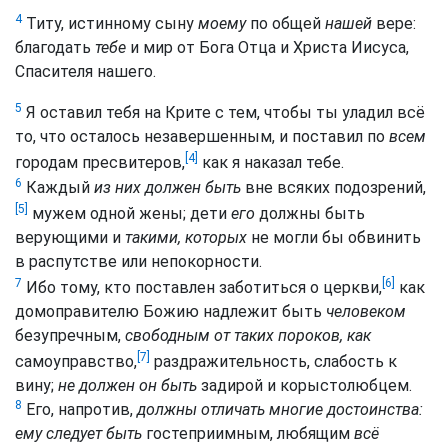
4
Титу, истинному сыну
моему
по общей
нашей
вере:
благодать
тебе
и мир от Бога Отца и Христа Иисуса,
Спасителя нашего.
5
Я оставил тебя на Крите с тем, чтобы ты уладил всё
то, что осталось незавершенным, и поставил по
всем
[4]
городам пресвитеров,
как я наказал тебе.
6
Каждый
из них должен быть
вне всяких подозрений,
[5]
мужем одной жены; дети
его
должны быть
верующими и
такими, которых
не могли бы обвинить
в распутстве или непокорности.
[6]
7
Ибо тому, кто поставлен заботиться о церкви,
как
домоправителю Божию надлежит быть
человеком
безупречным,
свободным от таких пороков, как
[7]
самоуправство,
раздражительность, слабость к
вину;
не должен он быть
задирой и корыстолюбцем.
8
Его, напротив,
должны отличать многие достоинства:
ему следует быть
гостеприимным, любящим
всё