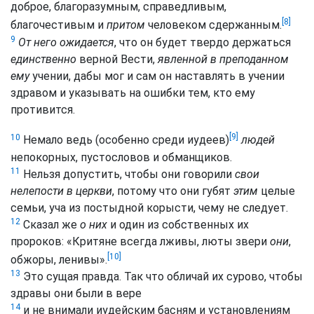
доброе, благоразумным, справедливым,
[8]
благочестивым и
притом
человеком сдержанным.
9
От него ожидается
, что он будет твердо держаться
единственно
верной Вести,
явленной в преподанном
ему
учении, дабы мог и сам он наставлять в учении
здравом и указывать на ошибки тем, кто ему
противится.
[9]
10
Немало ведь (особенно среди иудеев)
людей
непокорных, пустословов и обманщиков.
11
Нельзя допустить, чтобы они говорили
свои
нелепости в церкви
, потому что они губят
этим
целые
семьи, уча из постыдной корысти, чему не следует.
12
Сказал же
о них
и один из собственных их
пророков: «Критяне всегда лживы, люты звери
они
,
[10]
обжоры, ленивы».
13
Это сущая правда. Так что обличай их сурово, чтобы
здравы они были в вере
14
и не внимали иудейским басням и установлениям