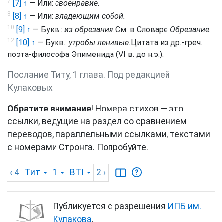
7
[7] ↑
— Или:
своенравие.
8
[8] ↑
— Или:
владеющим собой.
10
[9] ↑
— Букв.:
из обрезания.
См. в Словаре
Обрезание.
12
[10] ↑
— Букв.:
утробы ленивые.
Цитата из др.-греч.
поэта-философа Эпименида (VI в. до н.э.).
Послание Титу, 1 глава. Под редакцией
Кулаковых
Обратите внимание
! Номера стихов — это
ссылки, ведущие на раздел со сравнением
переводов, параллельными ссылками, текстами
с номерами Стронга. Попробуйте.
‹ 4
Тит
1
BTI
2
›
Публикуется с разрешения
ИПБ им.
Кулакова
.