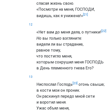
спасая жизнь свою.
«Посмотри на меня, ГОСПОДИ,
[21]
видишь, как я унижена!»
12
[22]
«Нет вам до меня дела, о путники!
Но
вы
только
взгляните:
видели ли вы страдание,
равное тому,
что постигло меня,
которым сокрушил меня ГОСПОДЬ
в День пламенного гнева Его?
13
[23]
Ниспослал Господь
огонь свыше;
в кости мои он проник.
Он раскинул передо мной сети
и воротил меня.
Ужас объял меня,