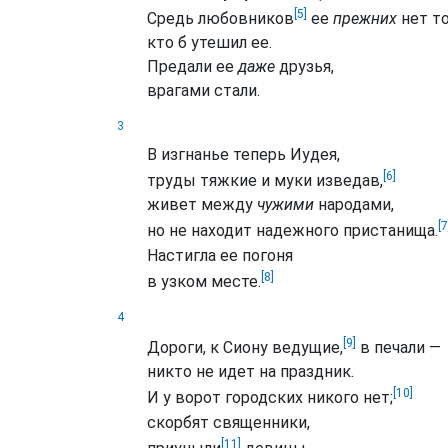
[5]
Средь любовников
ее
прежних
нет то
кто б утешил ее.
Предали ее
даже
друзья,
врагами стали.
3
В изгнанье теперь Иудея,
[6]
труды тяжкие и муки изведав,
живет между
чужими
народами,
[7
но не находит надежного пристанища.
Настигла ее погоня
[8]
в узком месте.
4
[9]
Дороги, к Сиону ведущие,
в печали —
никто не идет на праздник.
[10]
И у ворот городских никого нет;
скорбят священники,
[11]