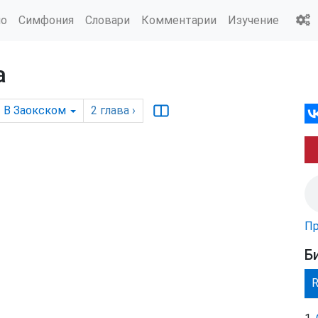
ио
Симфония
Словари
Комментарии
Изучение
а
В Заокском
2
глава
›
Пр
Б