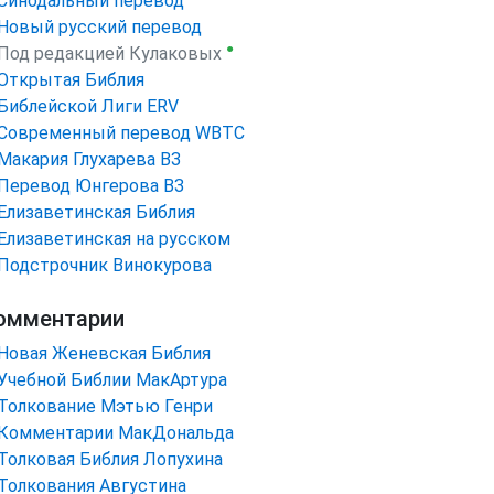
Синодальный перевод
Новый русский перевод
●
Под редакцией Кулаковых
Открытая Библия
Библейской Лиги ERV
Cовременный перевод WBTC
Макария Глухарева ВЗ
Перевод Юнгерова ВЗ
Елизаветинская Библия
Елизаветинская на русском
Подстрочник Винокурова
омментарии
Новая Женевская Библия
Учебной Библии МакАртура
Толкование Мэтью Генри
Комментарии МакДональда
Толковая Библия Лопухина
Толкования Августина