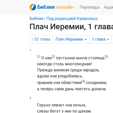
Библия
онлайн
Переводы
Ауд
Библия
›
Под редакцией Кулаковых
Плач Иеремии, 1 глав
‹ 52
глава
Плач Иеремии
1
глава
1
[1]
[2]
[3]
О как
пустынна
нынче
столица,
некогда
столь многолюдная!
Прежде великая среди народов,
вдове она уподобилась;
[4]
правила она областями
соседними
,
а теперь сама дань платить должна.
2
Горько плачет она ночью,
слезы бегут у нее по щекам.