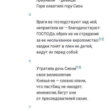
приуныли
девицы.
Горе охватило
гору
Сион.
5
Враги еe господствуют над ней,
неприятели ее — благоденствуют.
ГОСПОДЬ обрек ее на страдание
[12]
за ее неслыханное вероломство:
халдеи гонят в плен ее детей,
ведут их перед собой.
6
[13]
Утратила дочь Сиона
свое великолепие.
Князья ее — словно олени,
что пастбищ не находят;
изнемогая, бегут они
от преследователей своих.
7