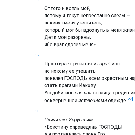
Оттого и вопль мой,
потому и текут непрестанно слезы —
покинул меня утешитель,
который мог бы вдохнуть в меня жизн
Дети мои разорены,
ибо враг одолел меня».
17
Простирает руки свои
гора
Сион,
но некому ее утешить:
повелел ГОСПОДЬ всем окрестным на
стать врагами Иакову.
Уподобилась
павшая
столица среди ни
[27]
оскверненной
истечениями
одежде.
18
Причитает Иерусалим
:
«Воистину справедлив ГОСПОДЬ!
А я противилась слову Его.