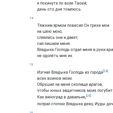
я покинута по воле Твоей,
день ото дня томлюсь.
14
Тяжким ярмом повесил Он грехи мои
на шею мою;
сплелись они и
давят
,
сил лишили меня.
Владыка
Господь
отдал меня в руки
вра
не одолеть мне их.
15
[24]
Изгнал Владыка
Господь
из города
всех воинов моих.
Обрушил на меня скопище
врагов
,
чтобы юных защитников моих погубит
[25]
Как
виноград
в давильне,
попрал
стопою
Владыка деву, Иуды доч
16