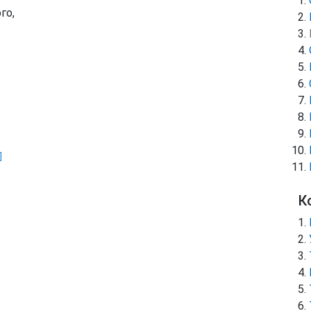
го,
]
К