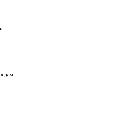
ь.
родам
х