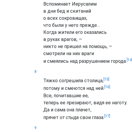
Вспоминает Иерусалим
в дни бед и скитаний
о всех сокровищах,
что были у него прежде…
Когда жители его оказались
в руках врагов, —
никто не пришел на помощь, —
смотрели на них враги
[14
и смеялись над разрушением города.
8
[15]
Тяжко согрешила столица,
[16]
потому и смеются над ней.
Все, почитавшие ее,
теперь ее презирают, видя ее наготу.
Да и сама она плачет,
[17]
прячет
от стыда
свои глаза.
9