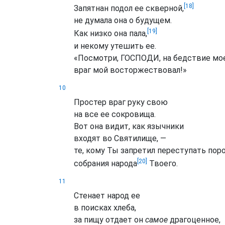
[18]
Запятнан подол ее скверной,
не думала она о будущем.
[19]
Как низко она пала,
и некому утешить ее.
«Посмотри, ГОСПОДИ, на бедствие мо
враг мой восторжествовал!»
10
Простер враг руку свою
на все ее сокровища.
Вот она видит, как язычники
входят во Святилище, —
те, кому Ты запретил переступать пор
[20]
собрания народа
Твоего.
11
Стенает народ ее
в поисках хлеба,
за пищу отдает он
самое
драгоценное,