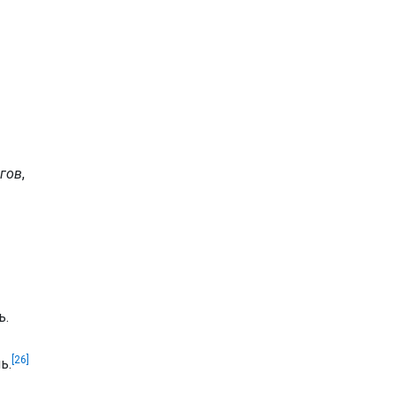
гов
,
ь.
[26]
ь.