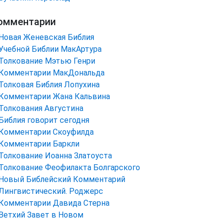
омментарии
Новая Женевская Библия
Учебной Библии МакАртура
Толкование Мэтью Генри
Комментарии МакДональда
Толковая Библия Лопухина
Комментарии Жана Кальвина
Толкования Августина
Библия говорит сегодня
Комментарии Скоуфилда
Комментарии Баркли
Толкование Иоанна Златоуста
Толкование Феофилакта Болгарского
Новый Библейский Комментарий
Лингвистический. Роджерс
Комментарии Давида Стерна
Ветхий Завет в Новом