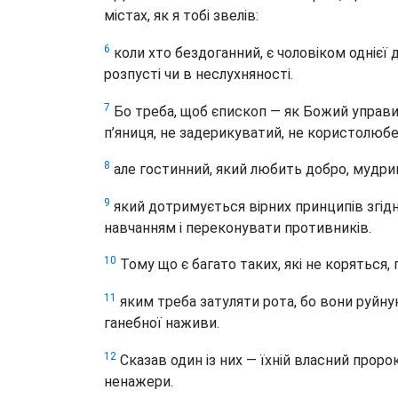
містах, як я тобі звелів:
6
коли хто бездоганний, є чоловіком однієї 
розпусті чи в неслухняності.
7
Бо треба, щоб єпископ — як Божий управит
п’яниця, не задерикуватий, не користолюбе
8
але гостинний, який любить добро, мудри
9
який дотримується вірних принципів згід
навчанням і переконувати противників.
10
Тому що є багато таких, які не коряться, 
11
яким треба затуляти рота, бо вони руйнуют
ганебної наживи.
12
Сказав один із них — їхній власний пророк:
ненажери.