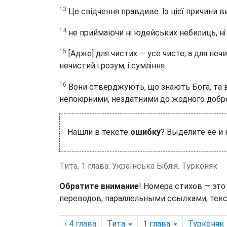
13
Це свідчення правдиве. Із цієї причини в
14
не приймаючи ні юдейських небилиць, ні 
15
[Адже] для чистих — усе чисте, а для нечи
нечистий і розум, і сумління.
16
Вони стверджують, що знають Бога, та 
непокірними, нездатними до жодного добро
Нашли в тексте
ошибку
? Выделите её и
Тита, 1 глава. Українська Біблія. Турконяк
Обратите внимание
! Номера стихов — это
переводов, параллельными ссылками, текс
‹ 4
глава
Тита
1
глава
Турконяк