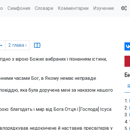
ио
Симфония
Словари
Комментарии
Изучение
2
глава
›
гідно з вірою Божих вибраних і пізнанням істини,
Б
вічними часами Бог, в Якому немає неправди.
повіддю, яка була доручена мені за наказом нашого
ю: благодать і мир від Бога Отця і [Господа] Ісуса
 впорядкував недокінчене й наставив пресвітерів у