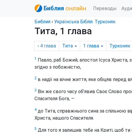
Библия
онлайн
Переводы
Ауд
Библия
›
Українська Біблія. Турконяк
Тита, 1 глава
‹ 4
глава
Тита
1
глава
Турконяк
1
Павло, раб Божий, апостол Ісуса Христа, з
згідно з побожністю,
2
в надії на вічне життя, яке обіцяв перед 
3
Він же свого часу об’явив Своє Слово про
Спасителя Бога, —
4
до Тита, справжнього сина за спільною віро
Христа, нашого Спасителя.
5
Для того я залишив тебе на Криті, щоб ти