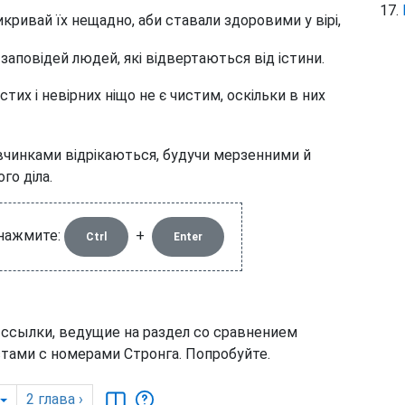
икривай їх нещадно, аби ставали здоровими у вірі,
заповідей людей, які відвертаються від істини.
стих і невірних ніщо не є чистим, оскільки в них
вчинками відрікаються, будучи мерзенними й
го діла.
 нажмите:
+
Ctrl
Enter
 ссылки, ведущие на раздел со сравнением
тами с номерами Стронга. Попробуйте.
2
глава
›