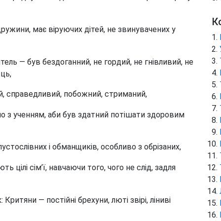
К
дружини, має віруючих дітей, не звинувачених у
ель — був бездоганний, не гордий, не гнівливий, не
ць,
й, справедливий, побожний, стриманий,
но з ученням, аби був здатний потішати здоровим
пустослівних і обманщиків, особливо з обрізаних,
ь цілі сім’ї, навчаючи того, чого не слід, задля
 Критяни — постійні брехуни, люті звірі, ліниві