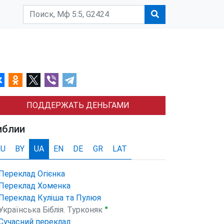
ПОДДЕРЖАТЬ ДЕНЬГАМИ
иблии
RU
BY
UA
EN
DE
GR
LAT
Переклад Огієнка
Переклад Хоменка
Переклад Куліша та Пулюя
●
Українська Біблія. Турконяк
Сучасний переклад