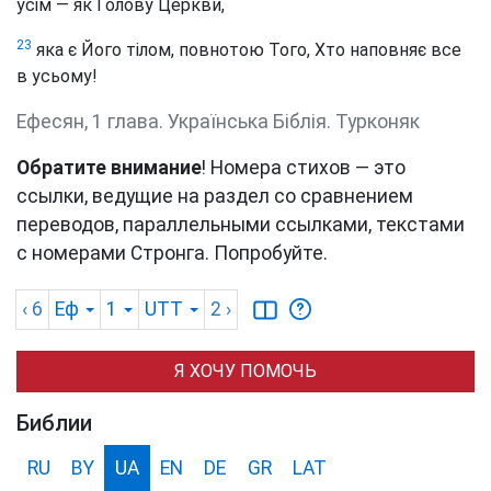
усім — як Голову Церкви,
23
яка є Його тілом, повнотою Того, Хто наповняє все
в усьому!
Ефесян, 1 глава. Українська Біблія. Турконяк
Обратите внимание
! Номера стихов — это
ссылки, ведущие на раздел со сравнением
переводов, параллельными ссылками, текстами
с номерами Стронга. Попробуйте.
‹ 6
Еф
1
UTT
2
›
Я ХОЧУ ПОМОЧЬ
Библии
RU
BY
UA
EN
DE
GR
LAT