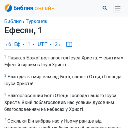
Библия
онлайн
Библия
›
Турконяк
Ефесян, 1
‹ 6
Еф
1
UTT
2
›
1
Павло, з Божої волі апостол Ісуса Христа, — святим у
Ефесі й вірним в Ісусі Христі.
2
Благодать і мир вам від Бога, нашого Отця, і Господа
Ісуса Христа!
3
Благословенний Бог і Отець Господа нашого Ісуса
Христа, Який поблагословив нас усяким духовним
благословенням на небесах у Христі.
4
Оскільки Він вибрав нас у Ньому раніше від
створення світу, щоб ми були святі й непорочні перед