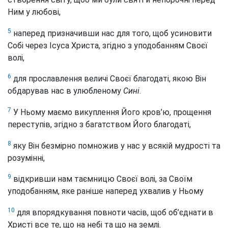
Ним у любові,
5
наперед призначивши нас для того, щоб усиновити
Собі через Ісуса Христа, згідно з уподобанням Своєї
волі,
6
для прославлення величі Своєї благодаті, якою Він
обдарував нас в улюбленому
Сині
.
7
У Ньому маємо викуплення Його кров’ю, прощення
переступів, згідно з багатством Його благодаті,
8
яку Він безмірно помножив у нас у всякій мудрості та
розумінні,
9
відкривши нам таємницю Своєї волі, за Своїм
уподобанням, яке раніше наперед ухвалив у Ньому
10
для впорядкування повноти часів, щоб об’єднати в
Христі все те, що на небі та що на землі.