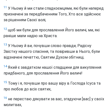
11
У Ньому й ми стали спадкоємцями, які були наперед
призначені за передбаченням Того, Хто все здійснює
за рішенням Своєї волі,
12
щоб ми були для прославлення Його величі, ми, які
раніше мали надію на Христа.
13
У Ньому й ви, почувши слово правди, Радісну
Звістку нашого спасіння, та повіривши в Нього, були
відзначені печаттю, Святим Духом обітниці,
14
Який є завдатком нашої спадщини для викуплення
придбаного, для прославлення Його величі!
15
Тому і я, почувши про вашу віру в Господа Ісуса та
про любов до всіх святих,
16
не перестаю дякувати за вас, згадуючи [вас] у своїх
молитвах,