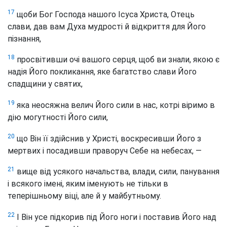
17
щоби Бог Господа нашого Ісуса Христа, Отець
слави, дав вам Духа мудрості й відкриття для Його
пізнання,
18
просвітивши очі вашого серця, щоб ви знали, якою є
надія Його покликання, яке багатство слави Його
спадщини у святих,
19
яка неосяжна велич Його сили в нас, котрі віримо в
дію могутності Його сили,
20
що Він її здійснив у Христі, воскресивши Його з
мертвих і посадивши праворуч Себе на небесах, —
21
вище від усякого начальства, влади, сили, панування
і всякого імені, яким іменують не тільки в
теперішньому віці, але й у майбутньому.
22
І Він усе підкорив під Його ноги і поставив Його над