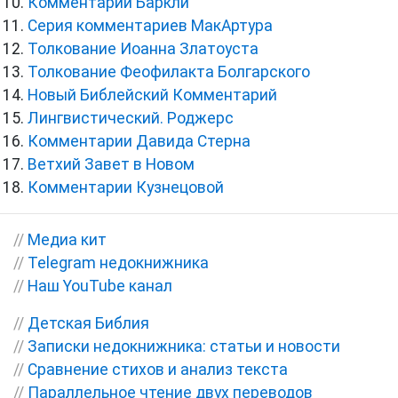
Комментарии Баркли
Серия комментариев МакАртура
Толкование Иоанна Златоуста
Толкование Феофилакта Болгарского
Новый Библейский Комментарий
Лингвистический. Роджерс
Комментарии Давида Стерна
Ветхий Завет в Новом
Комментарии Кузнецовой
//
Медиа кит
//
Telegram недокнижника
//
Наш YouTube канал
//
Детская Библия
//
Записки недокнижника: статьи и новости
//
Сравнение стихов и анализ текста
//
Параллельное чтение двух переводов