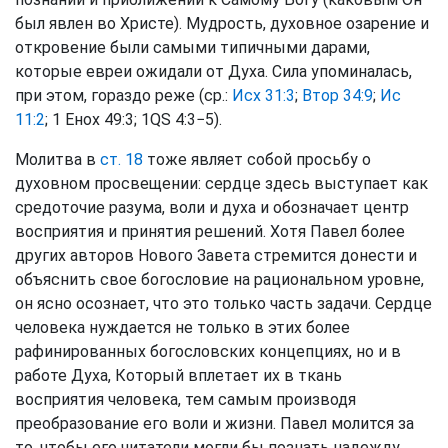
был явлен во Христе). Мудрость, духовное озарение и
откровение были самыми типичными дарами,
которые евреи ожидали от Духа. Сила упоминалась,
при этом, гораздо реже (ср.:
Исх 31:3
;
Втор 34:9
;
Ис
11:2
; 1 Енох 49:3; 1QS 4:3−5).
Молитва в
ст. 18
тоже являет собой просьбу о
духовном просвещении: сердце здесь выступает как
средоточие разума, воли и духа и обозначает центр
восприятия и принятия решений. Хотя Павел более
других авторов Нового Завета стремится донести и
объяснить свое богословие на рациональном уровне,
он ясно осознает, что это только часть задачи. Сердце
человека нуждается не только в этих более
рафинированных богословских концепциях, но и в
работе Духа, Который вплетает их в ткань
восприятия человека, тем самым производя
преобразование его воли и жизни. Павел молится за
то, чтобы его читатели могли бы познать надежду