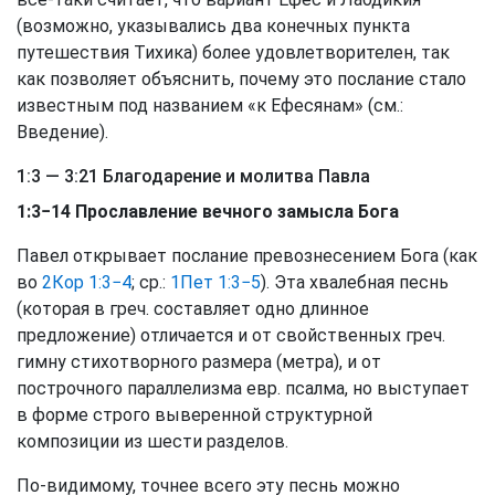
(возможно, указывались два конечных пункта
путешествия Тихика) более удовлетворителен, так
как позволяет объяснить, почему это послание стало
известным под названием «к Ефесянам» (см.:
Введение).
1:3 — 3:21 Благодарение и молитва Павла
1:3−14 Прославление вечного замысла Бога
Павел открывает послание превознесением Бога (как
во
2Кор 1:3−4
; ср.:
1Пет 1:3−5
). Эта хвалебная песнь
(которая в греч. составляет одно длинное
предложение) отличается и от свойственных греч.
гимну стихотворного размера (метра), и от
построчного параллелизма евр. псалма, но выступает
в форме строго выверенной структурной
композиции из шести разделов.
По-видимому, точнее всего эту песнь можно