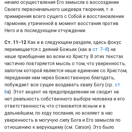
начало осуществления Его замысла о воссоздании
Своего первоначального шедевра творения, т. е.
примирения всего сущего с Собой и восстановлении
гармонии, утраченной в момент восстания против
Него и в последующем отчуждении.
Ст. 11−12
Как и в следующем разделе, здесь фокус
перемещается с деяний Божьих (как в
ст. 7−8
) на
наше приобщение во всем ко Христу. В этих текстах
частично повторяется мысль о том, что уверенность,
залогом которой является наше единение со Христом,
переданная нам через Божественную благодать,
побуждает все сущее воздавать хвалу Богу (ср.:
ст.
6
а). Этот акцент на предопределении не сводит на
нет реальность собственного выбора человека и его
ответственности, что становится ясным и в
дальнейшем, по ходу послания, но вселяет в нас
уверенность в могучую силу Бога и Его замысла по
отношению к верующему (см.: Carson). Это было