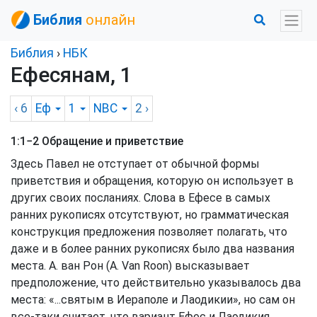
Библия
онлайн
Библия
›
НБК
Ефесянам, 1
‹ 6
Еф
1
NBC
2
›
1:1−2 Обращение и приветствие
Здесь Павел не отступает от обычной формы
приветствия и обращения, которую он использует в
других своих посланиях. Слова в Ефесе в самых
ранних рукописях отсутствуют, но грамматическая
конструкция предложения позволяет полагать, что
даже и в более ранних рукописях было два названия
места. А. ван Рон (A. Van Roon) высказывает
предположение, что действительно указывалось два
места: «...святым в Иераполе и Лаодикии», но сам он
все-таки считает, что вариант Ефес и Лаодикия