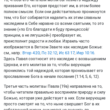
призвания Его, которая предстоит им, в этом более
полном смысле. Если они действительно проникнутся
тем, что Бог собирается наделить их этим славным
наследием в Себе наравне со всеми святыми, то это
знание («по Его благодати я буду принцессой/
принцем, а не лягушкой») преобразует их,
преисполнит радости и любви. Израиль часто
изображается в Ветхом Завете как наследие Божье:
см., напр.:
Втор 4:20
;
Пс 32:12
;
Ис 63:17
;
Иер 10:16
.
Здесь Павел соотносит это наследие с возвышением
Церкви, и его молитва за то, чтобы верующие
прониклись той надеждой, которая пронизывает его
прославление Бога в начале послания (1:14, 5, 6, 12).
Третья часть молитвы Павла (19а) направлена на то,
чтобы читатели правильно восприняли природу и силу
Божью, которая уже действует в них. Если верующие
просто смотрят на то, что ныне свершает Бог в их
собственной жизни, они могут не оценить по