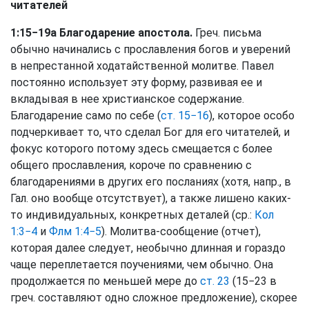
читателей
1:15−19а Благодарение апостола.
Греч. письма
обычно начинались с прославления богов и уверений
в непрестанной ходатайственной молитве. Павел
постоянно использует эту форму, развивая ее и
вкладывая в нее христианское содержание.
Благодарение само по себе (
ст. 15−16
), которое особо
подчеркивает то, что сделал Бог для его читателей, и
фокус которого потому здесь смещается с более
общего прославления, короче по сравнению с
благодарениями в других его посланиях (хотя, напр., в
Гал. оно вообще отсутствует), а также лишено каких-
то индивидуальных, конкретных деталей (ср.:
Кол
1:3−4
и
Флм 1:4−5
). Молитва-сообщение (отчет),
которая далее следует, необычно длинная и гораздо
чаще переплетается поучениями, чем обычно. Она
продолжается по меньшей мере до
ст. 23
(15−23 в
греч. составляют одно сложное предложение), скорее