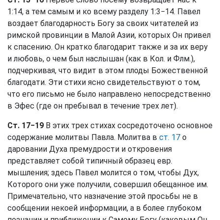
1:14, а тем самым и ко всему разделу 1:3−14. Павел
воздает благодарность Богу за своих читателей из
римской провинции в Малой Азии, которых Он привел
к спасению. Он кратко благодарит также и за их веру
и любовь, о чем был наслышан (как в Кол. и Флм.),
подчеркивая, что видит в этом плоды Божественной
благодати. Эти стихи ясно свидетельствуют о том,
что его письмо не было направлено непосредственно
в Эфес (где он пребывал в течение трех лет).
Ст. 17−19
В этих трех стихах сосредоточено основное
содержание молитвы Павла. Молитва в
ст. 17
о
даровании Духа премудрости и откровения
представляет собой типичный образец евр.
мышления; здесь Павел молится о том, чтобы Дух,
Которого они уже получили, совершил обещанное им.
Примечательно, что назначение этой просьбы не в
сообщении некоей информации, а в более глубоком
познании и приближении к Самому Богу (каковым Он