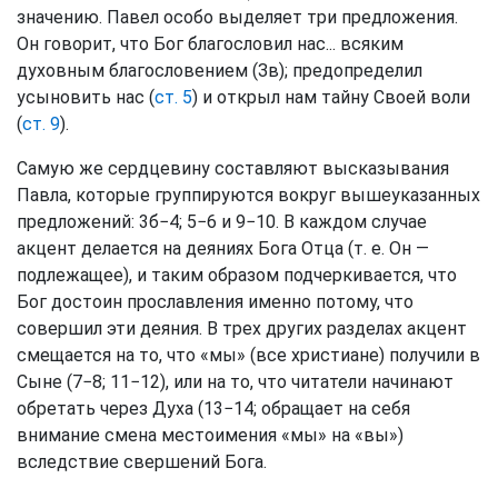
значению. Павел особо выделяет три предложения.
Он говорит, что Бог благословил нас... всяким
духовным благословением (Зв); предопределил
усыновить нас (
ст. 5
) и открыл нам тайну Своей воли
(
ст. 9
).
Самую же сердцевину составляют высказывания
Павла, которые группируются вокруг вышеуказанных
предложений: 3б−4; 5−6 и 9−10. В каждом случае
акцент делается на деяниях Бога Отца (т. е. Он —
подлежащее), и таким образом подчеркивается, что
Бог достоин прославления именно потому, что
совершил эти деяния. В трех других разделах акцент
смещается на то, что «мы» (все христиане) получили в
Сыне (7−8; 11−12), или на то, что читатели начинают
обретать через Духа (13−14; обращает на себя
внимание смена местоимения «мы» на «вы»)
вследствие свершений Бога.