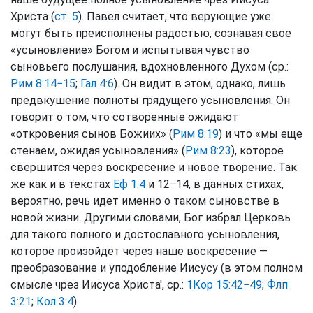
Христа (
ст. 5
). Павел считает, что верующие уже
могут быть преисполнены радостью, сознавая свое
«усыновление» Богом и испытывая чувство
сыновьего послушания, вдохновленного Духом (ср.:
Рим 8:14−15
;
Гал 4:6
). Он видит в этом, однако, лишь
предвкушение полноты грядущего усыновления. Он
говорит о том, что сотворенные ожидают
«откровения сынов Божиих» (
Рим 8:19
) и что «мы еще
стенаем, ожидая усыновления» (
Рим 8:23
), которое
свершится через воскресение и новое творение. Так
же как и в текстах
Еф 1:4
и 12−14, в данных стихах,
вероятно, речь идет именно о таком сыновстве в
новой жизни. Другими словами, Бог избрал Церковь
для такого полного и достославного усыновления,
которое произойдет через наше воскресение —
преобразование и уподобление Иисусу (в этом полном
смысле чрез Иисуса Христа', ср.:
1Кор 15:42−49
;
Флп
3:21
;
Кол 3:4
).