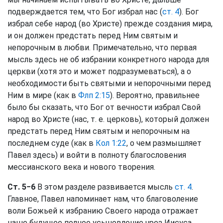
подверждается тем, что Бог избрал нас (
ст. 4
). Бог
избрал себе народ (во Христе) прежде создания мира,
и он должен предстать перед Ним святым и
непорочным в любви. Примечательно, что первая
мысль здесь не об избрании конкретного народа для
церкви (хотя это и может подразумеваться), а о
необходимости быть святыми и непорочными перед
Ним в мире (как в
Флп 2:15
). Вероятно, правильнее
было бы сказать, что Бог от вечности избрал Свой
народ во Христе (нас, т. е. церковь), который должен
предстать перед Ним святым и непорочным на
последнем суде (как в
Кол 1:22
, о чем размышляет
Павел здесь) и войти в полноту благословения
мессианского века и нового творения.
Ст. 5−6
В этом разделе развивается мысль
ст. 4
.
Главное, Павел напоминает нам, что благоволение
воли Божьей к избранию Своего народа отражает
наше будущее полное усыновление чрез Иисуса