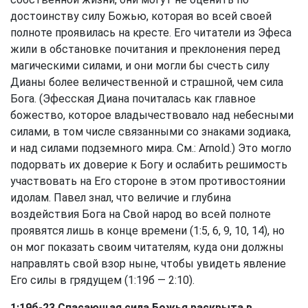
достоинству силу Божью, которая во всей своей
полноте проявилась на кресте. Его читатели из Эфеса
жили в обстановке почитания и преклонения перед
магическими силами, и они могли бы счесть силу
Дианы более величественной и страшной, чем сила
Бога. (Эфесская Диана почиталась как главное
божество, которое владычествовало над небесными
силами, в том числе связанными со знаками зодиака,
и над силами подземного мира. См.: Arnold.) Это могло
подорвать их доверие к Богу и ослабить решимость
участвовать на Его стороне в этом противостоянии
идолам. Павел знал, что величие и глубина
воздействия Бога на Свой народ во всей полноте
проявятся лишь в конце времени (1:5, 6, 9, 10, 14), но
он мог показать своим читателям, куда они должны
направлять свой взор ныне, чтобы увидеть явление
Его силы в грядущем (1:19б — 2:10).
1:19б-23 Спасающая сила Божья раскрыта в