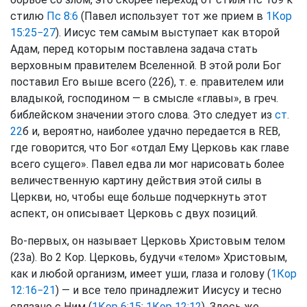
стилю
Пс 8:6
(Павел использует тот же прием в
1Кор
15:25−27
). Иисус тем самым выступает как второй
Адам, перед которым поставлена задача стать
верховным правителем Вселенной. В этой роли Бог
поставил Его выше всего (22б), т. е. правителем или
владыкой, господином — в смысле «главы», в греч.
библейском значении этого слова. Это следует из
ст.
22
б и, вероятно, наиболее удачно передается в REB,
где говорится, что Бог «отдал Ему Церковь как главе
всего сущего». Павел едва ли мог нарисовать более
величественную картину действия этой силы в
Церкви, но, чтобы еще больше подчеркнуть этот
аспект, он описывает Церковь с двух позиций.
Во-первых, он называет Церковь Христовым телом
(23а). Во 2 Кор. Церковь, будучи «телом» Христовым,
как и любой организм, имеет уши, глаза и голову (
1Кор
12:16−21
) — и все тело принадлежит Иисусу и тесно
связано с Ним (
1Кор 6:15
;
1Кор 12:12
). Здесь же,