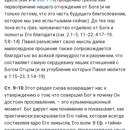
первопричине нашего отчуждения от Бога (и не
только потому, что это часть будущего благословения,
которое мы уже испытываем сейчас). До тех пор
пока есть грех, человечество отделено от Бога и
полноты Его благодати (см.: 2:1−3; 11−22; 4:17−19;
5:8−14). Павел разъясняет свою мысль далее:
милосердное прошение также сопровождается
благодатью во всякой премудрости и разумении, что
составляет самую сердцевину наших отношений с
Богом Отцом (и за углубление которых Павел молится
в 1:15−23; 3:14−19).
Ст. 9−10
Этот раздел снова возвращает нас к
утверждению о том, что совершил Бог и почему Он
достоин прославления, — это кульминационный
момент. Бог дарует нам понимание и показывает, как
практически раскрывается Его тайна, которая всегда
составляла ядро Его замысла, Его воли. В Еф. «тайна»
означает нечто величественное, превосходящее наше