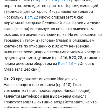
вероятно, речь идет не просто о Церкви, имеющей
туловище, для которого Иисус является головой.
Поскольку в
ст. 22
Иисус описывается как
верховный владыка Вселенной, а не Церкви и слово
глава (голова) используется не в анатомическом
смысле, а в значении «правитель». Но использование
терминов «тело» и «голова» (глава) в ближайшем
контексте по отношению к Христу неизбежно
вызывает ассоциации с тесными связями, которые
существуют между ними (ср.: 4:16; 5:23, 28, а также с
ярким речевым оборотом из
Кол 1:18
— «Он есть
глава тела Церкви»).
Ст. 23
продолжает описание Иисуса как
Наполняющего все во всем (ср.:4:10). Глагол
«наполнять» (и его производное Наполняющий)
является метафорой для выражения смысла
«присутствовать, активно воздействовать на что-
либо или «распространять свое влияние,