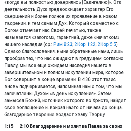
«когда вы полностью доверились [Евангелию]». Эта
деятельность Духа предвосхищает характер Его
свершений и более полное их проявление в новом
творении, и тем самым Дух, Который совместно с
Богом отмечает нас Своей печатью, также
называется «залогом», гарантией, даже «начатком»
нашего наследия (ср.:
Рим 8:23
;
2Кор 1:22
;
2Кор 5:5
).
Однако благословения, ныне обретенные нами, лишь
прообраз тех, что нас ожидают в грядущем: согласно
Павлу, мы все еще ожидаем наследия нашего в
завершительном и полном искуплении мира, которое
Бог совершит в конце времени. В 4:30 этот тезис
вновь подчеркивается, напоминая нам о том, что мы
запечатлены Духом «в день искупления». Затем
замысел Божий, источник которого во Христе, найдет
свое воплощение и, взирая наэто от начала до конца,
благодарное творение воздаст хвалу Творцу.
1:15 — 2:10 Благодарение и молитва Павла за своих