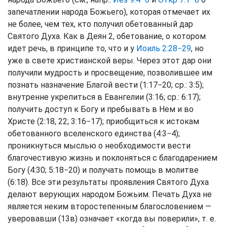
запечатлении народа Божьего), которая отмечает их
не более, чем тех, кто получил обетованный дар
Святого Духа. Как в Деян 2, обетование, о котором
идет речь, в принципе то, что и у
Иоиль 2:28−29
, но
уже в свете христианской веры. Через этот дар они
получили мудрость и просвещение, позволившее им
познать назначение Благой вести (1:17−20; ср.: 3:5);
внутренне укрепиться в Евангелии (3:16; ср.: 6:17);
получить доступ к Богу и пребывать в Нем и во
Христе (2:18, 22; 3:16−17); приобщиться к истокам
обетованного вселенского единства (4:3−4);
проникнуться мыслью о необходимости вести
благочестивую жизнь и поклоняться с благодарением
Богу (4:30; 5:18−20) и получать помощь в молитве
(6:18). Все эти результаты проявления Святого Духа
делают верующих народом Божьим. Печать Духа не
является неким второстепенным благословением —
уверовавши (13в) означает «когда вы поверили», т. е.