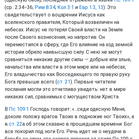
(ср.: 2:34−36;
Рим 8:34
;
Кол 3:1
и
Евр 1:3, 13
). Это
свидетельствует о воцарении Иисуса как
вселенского правителя, Который возвеличен на
небесах. Иисус не потерял Своей власти на Земле
после Своего вознесения, но напротив: Он
переместился в сферу, где Его влияние на ход земной
истории обрело наивысшую силу. С нею не могут
сравниться никакие другие силы — добрые или злые,
начальства или власти в этом мире или на небесах;
Его владычество как Восседающего по правую руку
Бога превыше всего (
ст. 21
). Первые читатели
послания могли это отчетливо увидеть: нет в мире
никаких сил, сравнимых с могуществом Христа.
В
Пс 109:1
Господь говорит: «...седи одесную Меня,
доколе положу врагов Твоих в подножие ног Твоих», а
в
ст. 22
а об этом сказано в прошедшем времени: Бог
все покорил под ноги Его. Речь идет не о неудаче в
борьбе со злом, это скорее переход от стиля Пс 109 к