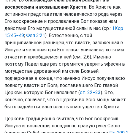
воскресении и возвышении Христа.
Во Христе как
истинном представителе человеческого рода через
Его воскресение и прославление Бог показал нам
действие Его могущественной силы в нас (ср.:
1Кор
15:45−49
;
Флп 3:21
). Естественно, с той
принципиальной разницей, что власть, заложенная в
Иисусе и явленная при Его славе, уникальна, хотя мы
отчасти и приобщаемся к ней (см.: 2:6). Именно
поэтому Павел еще раз стремится уверить эфесян в
могуществе дарованной им силе Божьей,
подчеркивая в конце, что именно Иисус получил всю
полноту власти от Бога, поставившего Его главой
Церкви, которую Бог наполняет (
ст. 22−23
). Это,
конечно, означает, что в Церкви во всю мощь может
быть задействована власть и могущество Христа.
Церковь традиционно считала, что Бог воскресил
Иисуса и, вознесши, посадил по правую руку Свою
(одесную Себя); последнее отражено в языке
Пс 109:1