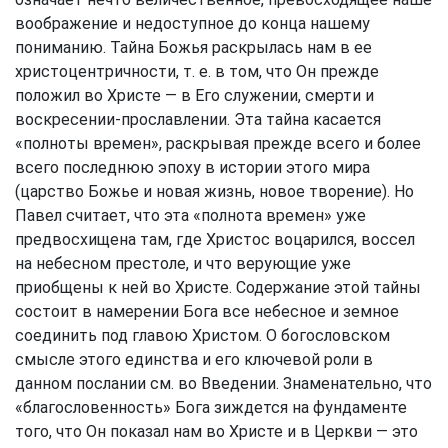
воображение и недоступное до конца нашему
пониманию. Тайна Божья раскрылась нам в ее
христоцентричности, т. е. в том, что Он прежде
положил во Христе — в Его служении, смерти и
воскресении-прославлении. Эта тайна касается
«полноты времен», раскрывая прежде всего и более
всего последнюю эпоху в истории этого мира
(царство Божье и новая жизнь, новое творение). Но
Павел считает, что эта «полнота времен» уже
предвосхищена там, где Христос воцарился, воссел
на небесном престоле, и что верующие уже
приобщены к ней во Христе. Содержание этой тайны
состоит в намерении Бога все небесное и земное
соединить под главою Христом. О богословском
смысле этого единства и его ключевой роли в
данном послании см. во Введении. Знаменательно, что
«благословенность» Бога зиждется на фундаменте
того, что Он показал нам во Христе и в Церкви — это