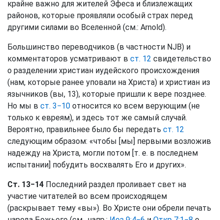
крайне важно для жителей Эфеса и близлежащих
районов, которые проявляли особый страх перед
другими силами во Вселенной (см.: Arnold).
Большинство переводчиков (в частности NJB) и
комментаторов усматривают в
ст. 12
свидетельство
о разделении христиан иудейского происхождения
(нам, которые ранее уповали на Христа) и христиан из
язычников (вы, 13), которые пришли к вере позднее.
Но мы в
ст. 3−10
относится ко всем верующим (не
только к евреям), и здесь тот же самый случай.
Вероятно, правильнее было бы передать
ст. 12
следующим образом: «чтобы [мы] первыми возложив
надежду на Христа, могли потом [т. е. в последнем
испытании] побудить восхвалять Его и других».
Ст. 13−14
Последний раздел проливает свет на
участие читателей во всем происходящем
(раскрывает тему «вы»). Во Христе они обрели печать
народа Божьего (см., напр.:
Иез 9:4−6
и
Откр 7:1−8
о