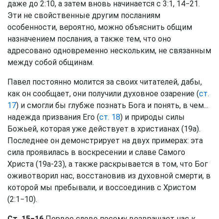
даже до 2:10, а затем вновь начинается с 3:1, 14−21.
Эти не свойственные другим посланиям
особенности, вероятно, можно объяснить общим
назначением послания, а также тем, что оно
адресовано одновременно нескольким, не связанным
между собой общинам.
Павел постоянно молится за своих читателей, дабы,
как он сообщает, они получили духовное озарение (
ст.
17
) и смогли бы глубже познать Бога и понять, в чем...
надежда призвания Его (
ст. 18
) и природы силы
Божьей, которая уже действует в христианах (19а).
Последнее он демонстрирует на двух примерах: эта
сила проявилась в воскресении и славе Самого
Христа (19а-23), а также раскрывается в том, что Бог
оживотворил нас, восстановив из духовной смерти, в
которой мы пребывали, и воссоединив с Христом
(2:1−10).
Ст. 15−16
Первое слово посему возвращает нас к