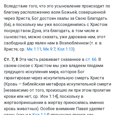
Вследствие того, что это усыновление происходит по
благому расположению воли Божьей, совершенной
через Христа, Бог достоин хвалы за Свою Благодать
(6а), а поскольку мы уже воссоединились с Христом
посредством Духа, эта благодать, в том числе и
сыновство, можно сказать, уже дарована нам; этот
свободный дар явлен нам в Возлюбленном (т. е. в
Христе; ср.:
Мк 1:11
;
Мк 9:7
;
Кол 1:13
).
Ст. 7, 8
Эта часть развивает сказанное в
ст. 66
. В
своем союзе с Христом мы уже владеем плодами
грядущего искупления мира, которое Бог
гарантировал через искупительную смерть Христа
(Кровь — библейская метафора искупительной смерти
[независимо от того, произошло ли при этом пролитие
крови или нет; ср.: Ион 1:14], поскольку в
жертвоприношении в жертву приносилась именно
кровь животных). Особое внимание Павел уделяет
здесь (как и в
Кол 1:14
) прощению грехов как