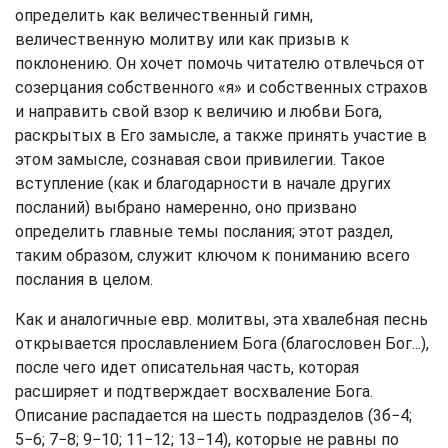
определить как величественный гимн,
величественную молитву или как призыв к
поклонению. Он хочет помочь читателю отвлечься от
созерцания собственного «я» и собственных страхов
и направить свой взор к величию и любви Бога,
раскрытых в Его замысле, а также принять участие в
этом замысле, сознавая свои привилегии. Такое
вступление (как и благодарности в начале других
посланий) выбрано намеренно, оно призвано
определить главные темы послания; этот раздел,
таким образом, служит ключом к пониманию всего
послания в целом.
Как и аналогичные евр. молитвы, эта хвалебная песнь
открывается прославлением Бога (благословен Бог...),
после чего идет описательная часть, которая
расширяет и подтверждает восхваление Бога.
Описание распадается на шесть подразделов (3б−4;
5−6; 7−8; 9−10; 11−12; 13−14), которые не равны по