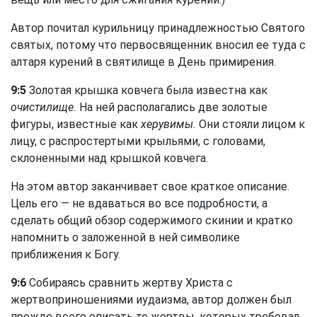
Автор почитал курильницу принадлежностью Святого
святых, потому что первосвященник вносил ее туда с
алтаря курений в святилище в День примирения.
9:5
Золотая крышка ковчега была известна как
очистилище.
На ней располагались две золотые
фигуры, известные как
херувимы.
Они стояли лицом к
лицу, с распростертыми крыльями, с головами,
склоненными над крышкой ковчега.
На этом автор заканчивает свое краткое описание.
Цель его — не вдаваться во все подробности, а
сделать общий обзор содержимого скинии и кратко
напомнить о заложенной в ней символике
приближения к Богу.
9:6
Собираясь сравнить жертву Христа с
жертвоприношениями иудаизма, автор должен был
прежде всего описать те жертвы, которых требовал