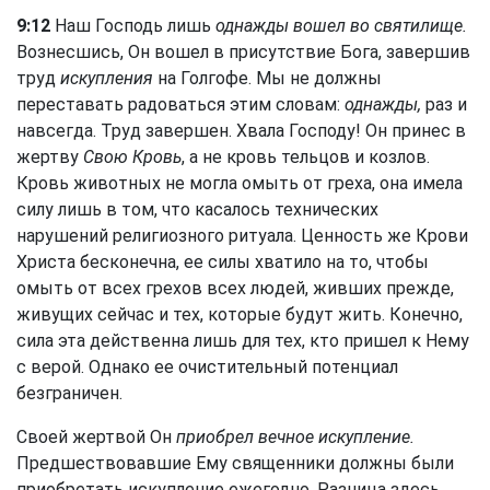
9:12
Наш Господь лишь
однажды вошел во святилище.
Вознесшись, Он вошел в присутствие Бога, завершив
труд
искупления
на Голгофе. Мы не должны
переставать радоваться этим словам:
однажды,
раз и
навсегда. Труд завершен. Хвала Господу! Он принес в
жертву
Свою Кровь
, а не кровь тельцов и козлов.
Кровь животных не могла омыть от греха, она имела
силу лишь в том, что касалось технических
нарушений религиозного ритуала. Ценность же Крови
Христа бесконечна, ее силы хватило на то, чтобы
омыть от всех грехов всех людей, живших прежде,
живущих сейчас и тех, которые будут жить. Конечно,
сила эта действенна лишь для тех, кто пришел к Нему
с верой. Однако ее очистительный потенциал
безграничен.
Своей жертвой Он
приобрел вечное искупление.
Предшествовавшие Ему священники должны были
приобретать искупление ежегодно. Разница здесь