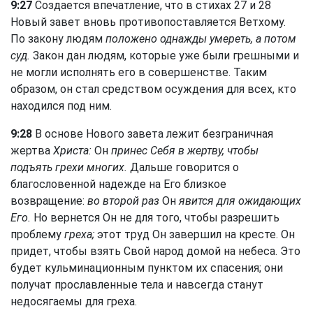
9:27
Создается впечатление, что в стихах 27 и 28
Новый завет вновь противопоставляется Ветхому.
По закону людям
положено однажды умереть, а потом
суд.
Закон дан людям, которые уже были грешными и
не могли исполнять его в совершенстве. Таким
образом, он стал средством осуждения для всех, кто
находился под ним.
9:28
В основе Нового завета лежит безграничная
жертва
Христа:
Он
принес Себя в жертву, чтобы
подъять грехи многих.
Дальше говорится о
благословенной надежде на Его близкое
возвращение:
во второй раз
Он
явится для ожидающих
Его.
Но вернется Он не для того, чтобы разрешить
проблему
греха;
этот труд Он завершил на кресте. Он
придет, чтобы взять Свой народ домой на небеса. Это
будет кульминационным пунктом их спасения; они
получат прославленные тела и навсегда станут
недосягаемы для греха.