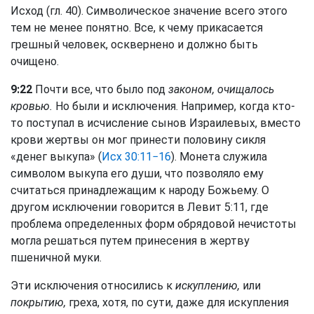
Исход (гл. 40). Символическое значение всего этого
тем не менее понятно. Все, к чему прикасается
грешный человек, осквернено и должно быть
очищено.
9:22
Почти все, что было под
законом, очищалось
кровью.
Но были и исключения. Например, когда кто-
то поступал в исчисление сынов Израилевых, вместо
крови жертвы он мог принести половину сикля
«денег выкупа» (
Исх 30:11−16
). Монета служила
символом выкупа его души, что позволяло ему
считаться принадлежащим к народу Божьему. О
другом исключении говорится в Левит 5:11, где
проблема определенных форм обрядовой нечистоты
могла решаться путем принесения в жертву
пшеничной муки.
Эти исключения относились к
искуплению,
или
покрытию,
греха, хотя, по сути, даже для искупления