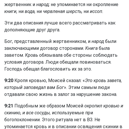
жертвенник и
народ;
не упоминается ни окропление
книги,
ни
вода,
ни
червленая шерсть,
ни
иссоп.
Эти два описания лучше всего рассматривать как
дополняющие друг друга.
Бог, представленный жертвенником, и
народ
были
заключающими договор сторонами.
Книга
была
заветом.
Кровь
обязывала обе стороны соблюдать
условия договора. Люди обещали повиноваться.
Господь обещал благословить их за это.
9:20
Кропя кровью, Моисей сказал: «
Это кровь завета,
который заповедал вам Бог
». Этим самым люди
отдавали свою жизнь в залог за нарушение закона.
9:21
Подобным же образом Моисей
окропил кровью и
скинию, и все сосуды,
используемые при
богопоклонении. Этого ритуала нет в ВЗ. Не
упоминается кровь и в описании освящения скинии в