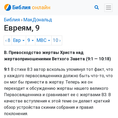
Библия
онлайн
Библия
›
МакДональд
Евреям, 9
‹ 8
Евр
9
MBC
10
›
В. Превосходство жертвы Христа над
жертвоприношениями Ветхого Завета (9:1 — 10:18)
9:1
В стихе 8:3 автор вскользь упомянул тот факт, что
у каждого первосвященника должно быть что-то, что
он мог бы принести в жертву. Теперь же он
переходит к обсуждению жертвы нашего великого
Первосвященника и сравнивает ее с жертвами ВЗ. В
качестве вступления к этой теме он делает краткий
обзор устройства скинии собрания и правил
поклонения.