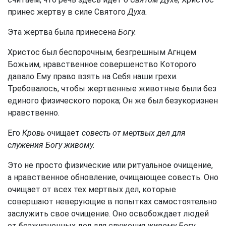
принес жертву в силе Святого
Духа.
Эта жертва была принесена
Богу.
Христос был беспорочным, безгрешным Агнцем
Божьим, нравственное совершенство Которого
давало Ему право взять на Себя наши грехи.
Требовалось, чтобы жертвенные животные были без
единого физического порока; Он же был безукоризнен
нравственно.
Его
Кровь
очищает
совесть от мертвых дел для
служения Богу живому.
Это не просто физические или ритуальное очищение,
а нравственное обновление, очищающее совесть. Оно
очищает от всех тех мертвых дел, которые
совершают неверующие в попытках самостоятельно
заслужить свое очищение. Оно освобождает людей
от безжизненных дел для служения
живому Богу.