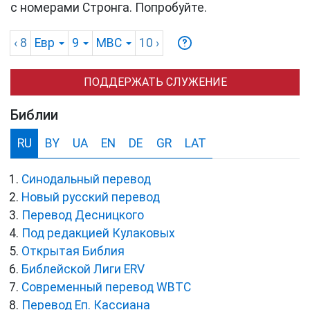
с номерами Стронга. Попробуйте.
‹ 8
Евр
9
MBC
10
›
ПОДДЕРЖАТЬ СЛУЖЕНИЕ
Библии
RU
BY
UA
EN
DE
GR
LAT
Синодальный перевод
Новый русский перевод
Перевод Десницкого
Под редакцией Кулаковых
Открытая Библия
Библейской Лиги ERV
Cовременный перевод WBTC
Перевод Еп. Кассиана