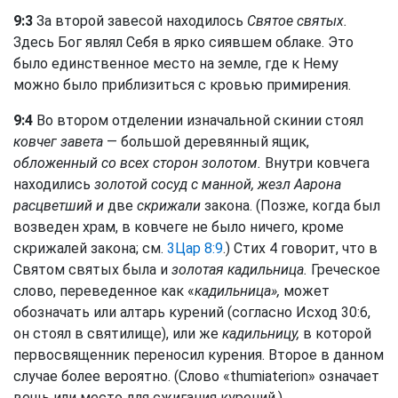
9:3
За второй завесой находилось
Святое святых.
Здесь Бог являл Себя в ярко сиявшем облаке. Это
было единственное место на земле, где к Нему
можно было приблизиться с кровью примирения.
9:4
Во втором отделении изначальной скинии стоял
ковчег завета
— большой деревянный ящик,
обложенный со всех сторон золотом.
Внутри ковчега
находились
золотой сосуд с манной, жезл Аарона
расцветший и
две
скрижали
закона. (Позже, когда был
возведен храм, в ковчеге не было ничего, кроме
скрижалей закона; см.
3Цар 8:9
.) Стих 4 говорит, что в
Святом святых была и
золотая кадильница.
Греческое
слово, переведенное как «
кадильница»,
может
обозначать или алтарь курений (согласно Исход 30:6,
он стоял в святилище), или же
кадильницу,
в которой
первосвященник переносил курения. Второе в данном
случае более вероятно. (Слово «thumiaterion» означает
вещь или место для сжигания курений.)