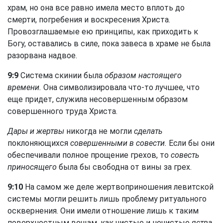
храм, но она все равно имела место вплоть до
смерти, погребения и воскресения Христа.
Провозглашаемые ею принципы, как приходить к
Богу, оставались в силе, пока завеса в храме не была
разорвана надвое.
9:9
Система скинии была
образом настоящего
времени.
Она символизировала что-то лучшее, что
еще придет, служила несовершенным образом
совершенного труда Христа.
Дары и жертвы
никогда не могли
сделать
поклоняющихся
совершенными в совести.
Если бы они
обеспечивали полное прощение грехов, то
совесть
приносящего
была бы свободна от вины за грех.
9:10
На самом же деле жертвоприношения левитской
системы могли решить лишь проблему ритуального
осквернения. Они имели отношение лишь к таким
поверхностным вещам, как чистые и нечистые
яства