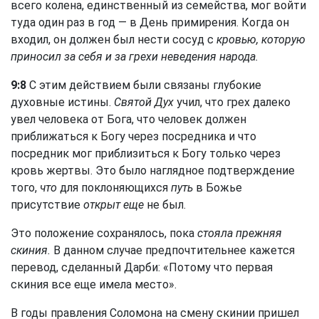
всего колена, единственный из семейства, мог войти
туда один раз в год — в День примирения. Когда он
входил, он должен был нести сосуд с
кровью, которую
приносил за себя и за грехи неведения народа.
9:8
C этим действием были связаны глубокие
духовные истины.
Святой Дух
учил, что грех далеко
увел человека от Бога, что человек должен
приближаться к Богу через посредника и что
посредник мог приблизиться к Богу только через
кровь жертвы. Это было наглядное подтверждение
того,
что
для поклоняющихся
путь
в Божье
присутствие
открыт еще
не был.
Это положение сохранялось, пока
стояла прежняя
скиния.
В данном случае предпочтительнее кажется
перевод, сделанный Дарби: «Потому что первая
скиния все еще имела место».
В годы правления Соломона на смену скинии пришел