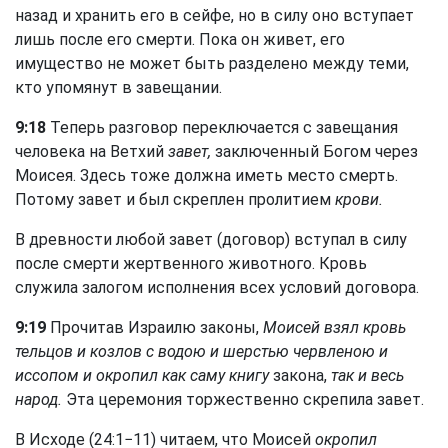
назад и хранить его в сейфе, но в силу оно вступает
лишь после его смерти. Пока он живет, его
имущество не может быть разделено между теми,
кто упомянут в завещании.
9:18
Теперь разговор переключается с завещания
человека на Ветхий
завет,
заключенный Богом через
Моисея. Здесь тоже должна иметь место смерть.
Потому завет и был скреплен пролитием
крови.
В древности любой завет (договор) вступал в силу
после смерти жертвенного животного. Кровь
служила залогом исполнения всех условий договора.
9:19
Прочитав Израилю законы,
Моисей взял кровь
тельцов и козлов с водою и шерстью червленою и
иссопом и окропил как саму книгу
закона,
так и весь
народ.
Эта церемония торжественно скрепила завет.
В Исходе (24:1−11) читаем, что Моисей
окропил