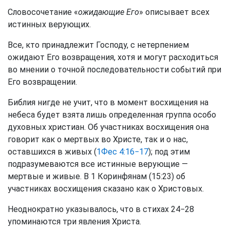
Словосочетание «
ожидающие Его
» описывает всех
истинных верующих.
Все, кто принадлежит Господу, с нетерпением
ожидают Его возвращения, хотя и могут расходиться
во мнении о точной последовательности событий при
Его возвращении.
Библия нигде не учит, что в момент восхищения на
небеса будет взята лишь определенная группа особо
духовных христиан. Об участниках восхищения она
говорит как о мертвых во Христе, так и о нас,
оставшихся в живых (
1Фес 4:16−17
); под этим
подразумеваются все истинные верующие —
мертвые и живые. В 1 Коринфянам (15:23) об
участниках восхищения сказано как о Христовых.
Неоднократно указывалось, что в стихах 24−28
упоминаются три явления Христа.