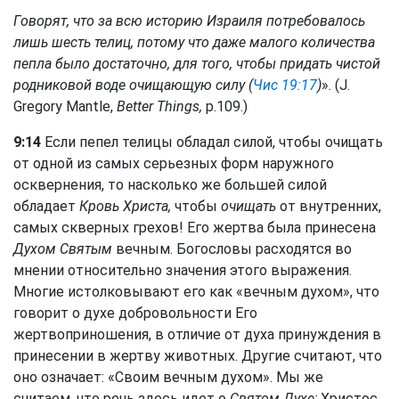
Говорят, что за всю историю Израиля потребовалось
лишь шесть телиц, потому что даже малого количества
пепла было достаточно, для того, чтобы придать чистой
родниковой воде очищающую силу (
Чис 19:17
)
». (J.
Gregory Mantle,
Better Things,
p.109.)
9:14
Если пепел телицы обладал силой, чтобы очищать
от одной из самых серьезных форм наружного
осквернения, то насколько же большей силой
обладает
Кровь Христа,
чтобы
очищать
от внутренних,
самых скверных грехов! Его жертва была принесена
Духом Святым
вечным. Богословы расходятся во
мнении относительно значения этого выражения.
Многие истолковывают его как «вечным духом», что
говорит о духе добровольности Его
жертвоприношения, в отличие от духа принуждения в
принесении в жертву животных. Другие считают, что
оно означает: «Своим вечным духом». Мы же
считаем, что речь здесь идет о
Святом Духе;
Христос