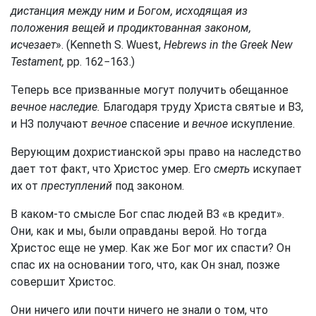
дистанция между ним и Богом, исходящая из
положения вещей и продиктованная законом,
исчезает
». (Kenneth S. Wuest,
Hebrews in the Greek New
Testament,
pp. 162−163.)
Теперь все призванные могут получить обещанное
вечное наследие.
Благодаря труду Христа святые и ВЗ,
и НЗ получают
вечное
спасение и
вечное
искупление.
Верующим дохристианской эры право на наследство
дает тот факт, что Христос умер. Его
смерть
искупает
их от
преступлений
под законом.
В каком-то смысле Бог спас людей ВЗ «в кредит».
Они, как и мы, были оправданы верой. Но тогда
Христос еще не умер. Как же Бог мог их спасти? Он
спас их на основании того, что, как Он знал, позже
совершит Христос.
Они ничего или почти ничего не знали о том, что