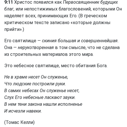
9:11
Христос появился как
Первосвященник будущих
благ,
или непостижимых благословений, которыми Он
наделяет всех, принимающих Его. (В греческом
критическом тексте записано «которые должны
прийти».)
Его святилище —
скиния большая и совершеннейшая.
Она —
нерукотворенная
в том смысле, что не сделана
из строительных материалов этого мира.
Это небесное святилище, место обитания Бога.
Не в храме несет Он служенье,
Что людские построили руки.
В самих небесах Он служенье несет,
Слух Его небесные ласкают звуки.
В нем тени закона нашли исполненье
И исчезли навеки.
(Томас Келли)