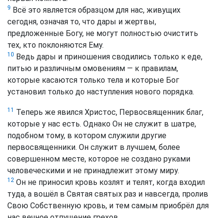
9
Всё это является образцом для нас, живущих
сегодня, означая то, что дары и жертвы,
предложенные Богу, не могут полностью очистить
тех, кто поклоняются Ему.
10
Ведь дары и приношения сводились только к еде,
питью и различным омовениям — к правилам,
которые касаются только тела и которые Бог
установил только до наступления нового порядка.
11
Теперь же явился Христос, Первосвященник благ,
которые у нас есть. Однако Он не служит в шатре,
подобном тому, в котором служили другие
первосвященники. Он служит в лучшем, более
совершенном месте, которое не создано руками
человеческими и не принадлежит этому миру.
12
Он не приносил кровь козлят и телят, когда входил
туда, а вошёл в Святая святых раз и навсегда, пролив
Свою Собственную кровь, и тем самым приобрёл для
нас вечное отпущение грехов.