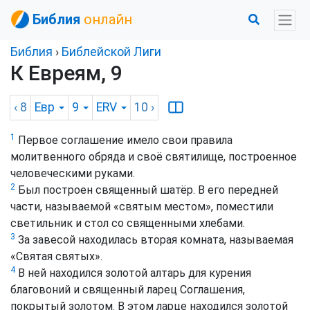
Библия
онлайн
Библия
›
Библейской Лиги
К Евреям, 9
‹ 8
Евр
9
ERV
10
›
1
Первое соглашение имело свои правила
молитвенного обряда и своё святилище, построенное
человеческими руками.
2
Был построен священный шатёр. В его передней
части, называемой «святым местом», поместили
светильник и стол со священными хлебами.
3
За завесой находилась вторая комната, называемая
«Святая святых».
4
В ней находился золотой алтарь для курения
благовоний и священный ларец Соглашения,
покрытый золотом. В этом ларце находился золотой