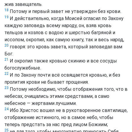
жив завещатель.
18
Потому и первый завет не утвержден без крови.
19
И действительно, когда Моисей огласил по Закону
каждую заповедь всему народу, он, взяв кровь
тельцов и козлов с водою и шерстью багряной и
иссопом, окропил, как самую книгу, так и весь народ,
20
говоря: это кровь завета, который заповедал вам
Бог.
21
И окропил также кровью скинию и все сосуды
богослужебные.
22
И по Закону почти всё освящается кровью, и без
пролития крови не бывает прощения.
23
Потому необходимо, чтобы отображения того, что в
небесах, очищались этими средствами, а само
небесное — жертвами лучшими.
24
Ибо Христос вошел не в рукотворенное святилище,
отображение истинного, но в самое небо, чтобы
теперь предстать за нас пред лицом Божиим;
25
не для того, чтобы многократно приносить Себя,