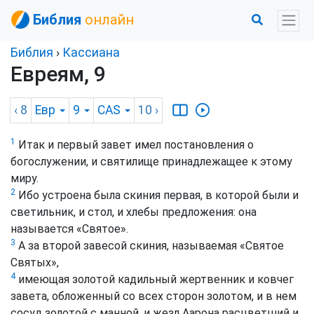
Библия
онлайн
Библия
›
Кассиана
Евреям, 9
‹ 8
Евр
9
CAS
10
›
1
Итак и первый завет имел постановления о
богослужении, и святилище принадлежащее к этому
миру.
2
Ибо устроена была скиния первая, в которой были и
светильник, и стол, и хлебы предложения: она
называется «Святое».
3
А за второй завесой скиния, называемая «Святое
Святых»,
4
имеющая золотой кадильный жертвенник и ковчег
завета, обложенный со всех сторон золотом, и в нем
сосуд золотой с манной, и жезл Аарона расцветший и