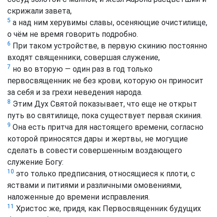
скрижали завета,
5
а над ним херувимы славы, осеняющие очистилище,
о чём не время говорить подробно.
6
При таком устройстве, в первую скинию постоянно
входят священники, совершая служение,
7
но во вторую — один раз в год только
первосвященник не без крови, которую он приносит
за себя и за грехи неведения народа.
8
Этим Дух Святой показывает, что еще не открыт
путь во святилище, пока существует первая скиния.
9
Она есть притча для настоящего времени, согласно
которой приносятся дары и жертвы, не могущие
сделать в совести совершенным воздающего
служение Богу:
10
это только предписания, относящиеся к плоти, с
яствами и питиями и различными омовениями,
наложенные до времени исправления.
11
Христос же, придя, как Первосвященник будущих