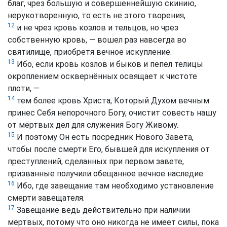
благ, чрез большую и совершеннейшую скинию,
нерукотворенную, то есть не этого творения,
12
и не чрез кровь козлов и тельцов, но чрез
собственную кровь, — вошел раз навсегда во
святилище, приобретя вечное искупление.
13
Ибо, если кровь козлов и быков и пепел телицы
окроплением осквернённых освящает к чистоте
плоти, —
14
тем более кровь Христа, Который Духом вечным
принес Себя непорочного Богу, очистит совесть нашу
от мёртвых дел для служения Богу Живому.
15
И поэтому Он есть посредник Нового Завета,
чтобы после смерти Его, бывшей для искупления от
преступлений, сделанных при первом завете,
призванные получили обещанное вечное наследие.
16
Ибо, где завещание там необходимо установление
смерти завещателя.
17
Завещание ведь действительно при наличии
мёртвых, потому что оно никогда не имеет силы, пока