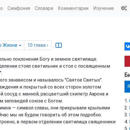
ио
Симфония
Словари
Комментарии
Изучение
о Жизни
10
глава
›
льно поклонения Богу и земное святилище.
тделении стоял светильник и стол с посвященным
.
Б
ого занавесом и называлось "Святое Святых".
аждения и покрытый со всех сторон золотом
ой сосуд с манной, расцветший скипетр Aарона и
м заповедей союза с Богом.
вимов — символ славы, они прикрывали крыльями
йчас мы не будем говорить об этом подробно.
строено, в первом отделении святилища священники