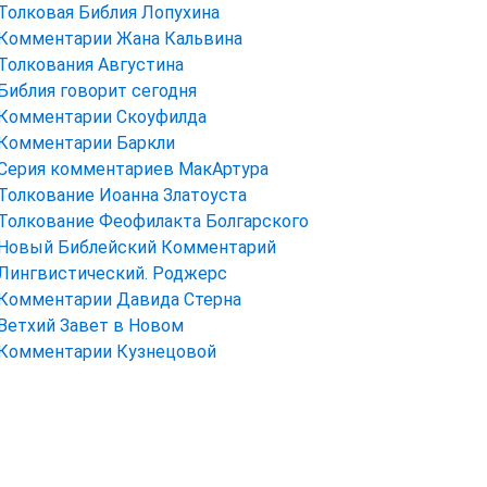
Толковая Библия Лопухина
Комментарии Жана Кальвина
Толкования Августина
Библия говорит сегодня
Комментарии Скоуфилда
Комментарии Баркли
Серия комментариев МакАртура
Толкование Иоанна Златоуста
Толкование Феофилакта Болгарского
Новый Библейский Комментарий
Лингвистический. Роджерс
Комментарии Давида Стерна
Ветхий Завет в Новом
Комментарии Кузнецовой