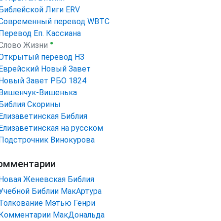
Библейской Лиги ERV
Cовременный перевод WBTC
Перевод Еп. Кассиана
●
Слово Жизни
Открытый перевод НЗ
Еврейский Новый Завет
Новый Завет РБО 1824
Вишенчук-Вишенька
Библия Скорины
Елизаветинская Библия
Елизаветинская на русском
Подстрочник Винокурова
омментарии
Новая Женевская Библия
Учебной Библии МакАртура
Толкование Мэтью Генри
Комментарии МакДональда