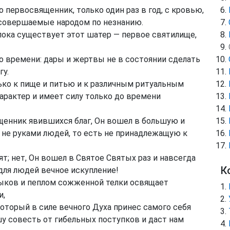
 первосвященник, только один раз в год, с кровью,
и, совершаемые народом по незнанию.
ока существует этот шатер — первое святилище,
о времени: дары и жертвы не в состоянии сделать
у.
ко к пище и питью и к различным ритуальным
арактер и имеет силу только до времени
щенник явившихся благ, Он вошел в большую и
не руками людей, то есть не принадлежащую к
т; нет, Он вошел в Святое Святых раз и навсегда
К
для людей вечное искупление!
быков и пеплом сожженной телки освящает
и,
оторый в силе вечного Духа принес самого себя
шу совесть от гибельных поступков и даст нам