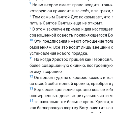
7
Но во второе имеет право входить только
которую он приносит и за себя, и за грех
8
Тем самым Святой Дух показывает, что п
путь в Святое Святых еще не открыт.
9
В этом заключен пример и для настоящег
совершенной совесть поклоняющегося Бог
10
Эти предписания имеют отношение толь
омовениям. Все это носит лишь внешний х
установления нового порядка.
11
Но когда Христос пришел как Первосвя
более совершенную скинию, построенную 
этому творению.
12
Он вошел туда не с кровью козлов и теля
со своей собственной кровью, приобретя 
13
Ведь если кропление кровью козлов и 
оскверненных, делая их ритуально чистым
14
то насколько же больше кровь Христа, к
как беспорочную жертву Богу, очистит на