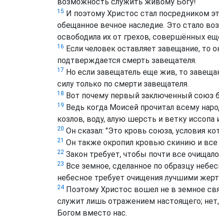
возможность служить живому Богу!
15
И поэтому Христос стал посредником эт
обещанное вечное наследие. Это стало во
освободила их от грехов, совершённых еще
16
Если человек оставляет завещание, то он
подтверждается смерть завещателя.
17
Но если завещатель еще жив, то завеща
силу только по смерти завещателя.
18
Вот почему первый заключенный союз б
19
Ведь когда Моисей прочитал всему народу
козлов, воду, алую шерсть и ветку иссопа 
20
Он сказал: "Это кровь союза, условия ко
21
Он также окропил кровью скинию и все
22
Закон требует, чтобы почти все очищало
23
Все земное, сделанное по образцу небес
небесное требует очищения лучшими жертв
24
Поэтому Христос вошел не в земное свя
служит лишь отражением настоящего; нет,
Богом вместо нас.