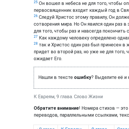
25
Он вошел в небеса не для того, чтобы оп
первосвященник входит каждый год в Свя
26
Следуй Христос этому правилу, Он долже
сотворения мира. Но Он явился один раз в
для того, чтобы раз и навсегда покончить с
27
Как каждому человеку определено одна
28
так и Христос один раз был принесен в 
придет во второй раз, но уже не для того, 
ожидает Его.
Нашли в тексте
ошибку
? Выделите её и
К Евреям, 9 глава. Слово Жизни
Обратите внимание
! Номера стихов — это
переводов, параллельными ссылками, текс