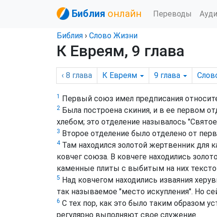
Библия
онлайн
Переводы
Ауд
Библия
›
Слово Жизни
К Евреям, 9 глава
‹ 8
глава
К Евреям
9
глава
Слов
1
Первый союз имел предписания относите
2
Была построена скиния, и в ее первом о
хлебом; это отделение называлось "Святое"
3
Второе отделение было отделено от перв
4
Там находился золотой жертвенник для к
ковчег союза. В ковчеге находились золот
каменные плиты с выбитым на них тексто
5
Над ковчегом находились изваяния херу
так называемое "место искупления". Но се
6
С тех пор, как это было таким образом у
регулярно выполняют свое служение.