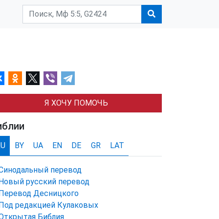
Я ХОЧУ ПОМОЧЬ
иблии
RU
BY
UA
EN
DE
GR
LAT
Синодальный перевод
Новый русский перевод
Перевод Десницкого
Под редакцией Кулаковых
Открытая Библия