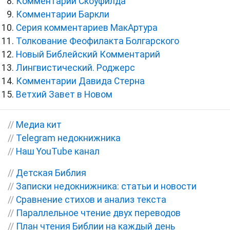
Комментарии Скоуфилда
Комментарии Баркли
Серия комментариев МакАртура
Толкование Феофилакта Болгарского
Новый Библейский Комментарий
Лингвистический. Роджерс
Комментарии Давида Стерна
Ветхий Завет в Новом
//
Медиа кит
//
Telegram недокнижника
//
Наш YouTube канал
//
Детская Библия
//
Записки недокнижника: статьи и новости
//
Сравнение стихов и анализ текста
//
Параллельное чтение двух переводов
//
План чтения Библии на каждый день