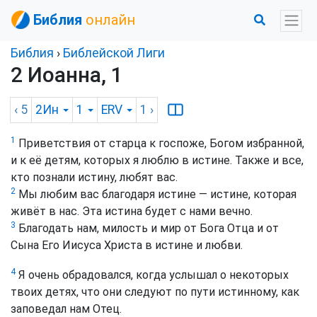
Библия
онлайн
Библия
›
Библейской Лиги
2 Иоанна, 1
‹ 5
2Ин
1
ERV
1
›
1
Приветствия от старца к госпоже, Богом избранной,
и к её детям, которых я люблю в истине. Также и все,
кто познали истину, любят вас.
2
Мы любим вас благодаря истине — истине, которая
живёт в нас. Эта истина будет с нами вечно.
3
Благодать нам, милость и мир от Бога Отца и от
Сына Его Иисуса Христа в истине и любви.
4
Я очень обрадовался, когда услышал о некоторых
твоих детях, что они следуют по пути истинному, как
заповедал нам Отец.