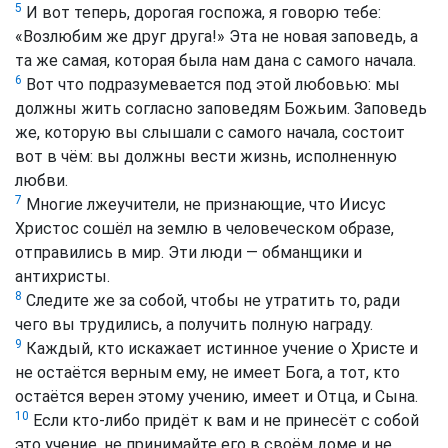
5
И вот теперь, дорогая госпожа, я говорю тебе:
«Возлюбим же друг друга!» Эта не новая заповедь, а
та же самая, которая была нам дана с самого начала.
6
Вот что подразумевается под этой любовью: мы
должны жить согласно заповедям Божьим. Заповедь
же, которую вы слышали с самого начала, состоит
вот в чём: вы должны вести жизнь, исполненную
любви.
7
Многие лжеучители, не признающие, что Иисус
Христос сошёл на землю в человеческом образе,
отправились в мир. Эти люди — обманщики и
антихристы.
8
Следите же за собой, чтобы не утратить то, ради
чего вы трудились, а получить полную награду.
9
Каждый, кто искажает истинное учение о Христе и
не остаётся верным ему, не имеет Бога, а тот, кто
остаётся верен этому учению, имеет и Отца, и Сына.
10
Если кто-либо придёт к вам и не принесёт с собой
это учение, не принимайте его в своём доме и не