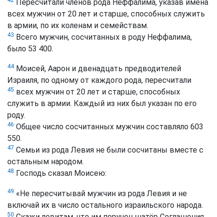
Пересчитали членов рода Неффалима, указав имена
всех мужчин от 20 лет и старше, способных служить
в армии, по их коленам и семействам.
43
Всего мужчин, сосчитанных в роду Неффалима,
было 53 400.
44
Моисей, Аарон и двенадцать предводителей
Израиля, по одному от каждого рода, пересчитали
45
всех мужчин от 20 лет и старше, способных
служить в армии. Каждый из них был указан по его
роду.
46
Общее число сосчитанных мужчин составляло 603
550.
47
Семьи из рода Левия не были сосчитаны вместе с
остальным народом.
48
Господь сказал Моисею:
49
«Не пересчитывай мужчин из рода Левия и не
включай их в число остального израильского народа.
50
Скажи левитам, что им поручен шатёр Соглашения.