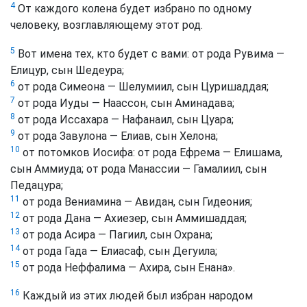
4
От каждого колена будет избрано по одному
человеку, возглавляющему этот род.
5
Вот имена тех, кто будет с вами: от рода Рувима —
Елицур, сын Шедеура;
6
от рода Симеона — Шелумиил, сын Цуришаддая;
7
от рода Иуды — Наассон, сын Аминадава;
8
от рода Иссахара — Нафанаил, сын Цуара;
9
от рода Завулона — Елиав, сын Хелона;
10
от потомков Иосифа: от рода Ефрема — Елишама,
сын Аммиуда; от рода Манассии — Гамалиил, сын
Педацура;
11
от рода Вениамина — Авидан, сын Гидеония;
12
от рода Дана — Ахиезер, сын Аммишаддая;
13
от рода Асира — Пагиил, сын Охрана;
14
от рода Гада — Елиасаф, сын Дегуила;
15
от рода Неффалима — Ахира, сын Енана».
16
Каждый из этих людей был избран народом