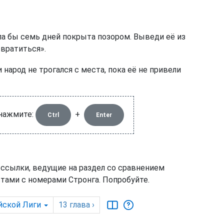
ыла бы семь дней покрыта позором. Выведи её из
звратиться».
народ не трогался с места, пока её не привели
 нажмите:
+
Ctrl
Enter
 ссылки, ведущие на раздел со сравнением
тами с номерами Стронга. Попробуйте.
йской Лиги
13
глава
›