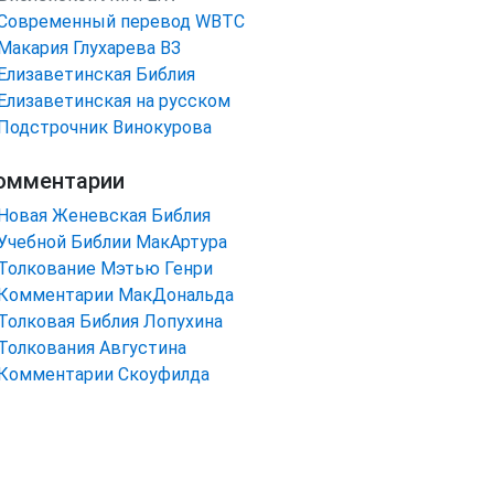
Cовременный перевод WBTC
Макария Глухарева ВЗ
Елизаветинская Библия
Елизаветинская на русском
Подстрочник Винокурова
омментарии
Новая Женевская Библия
Учебной Библии МакАртура
Толкование Мэтью Генри
Комментарии МакДональда
Толковая Библия Лопухина
Толкования Августина
Комментарии Скоуфилда