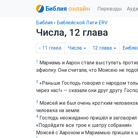
Библия
онлайн
Переводы
Ауд
Библия
›
Библейской Лиги ERV
Числа, 12 глава
‹ 11
глава
Числа
12
глава
Библе
1
Мариамь и Аарон стали выступать против 
эфиопку. Они считали, что Моисею не под
2
«Раньше Господь говорил с народом толь
через нас!» — сказали они друг другу. Госп
3
Моисей же был очень кротким человеком. 
человека на земле.
4
Господь неожиданно пришёл и заговорил 
«Подойдите все трое к шатру собрания».
Моисей с Аароном и Мариамью пришли к ш