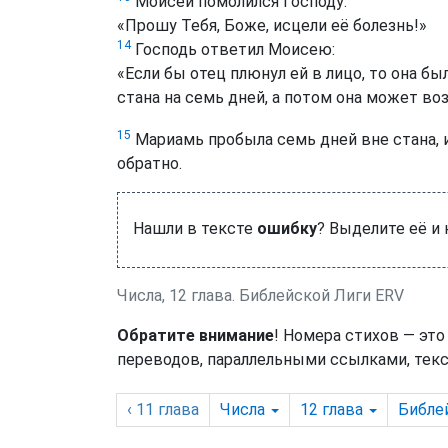
Моисей помолился Господу:
«Прошу Тебя, Боже, исцели её болезнь!»
14
Господь ответил Моисею:
«Если бы отец плюнул ей в лицо, то она б
стана на семь дней, а потом она может во
15
Мариамь пробыла семь дней вне стана, и 
обратно.
Нашли в тексте
ошибку
? Выделите её и
Числа, 12 глава. Библейской Лиги ERV
Обратите внимание
! Номера стихов — это
переводов, параллельными ссылками, текс
‹ 11
глава
Числа
12
глава
Библе