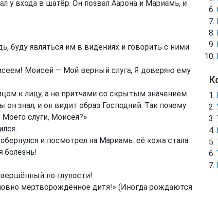
л у входа в шатёр. Он позвал Аарона и Мариамь, и
одь, буду являться им в видениях и говорить с ними
оисеем! Моисей — Мой верный слуга, Я доверяю ему
К
ицом к лицу, а не притчами со скрытым значением.
ы он знал, и он видит образ Господний. Так почему
 Моего слуги, Моисея?»
ился.
 обернулся и посмотрел на Мариамь: её кожа стала
я болезнь!
совершённый по глупости!
словно мертворождённое дитя!»
(Иногда рождаются