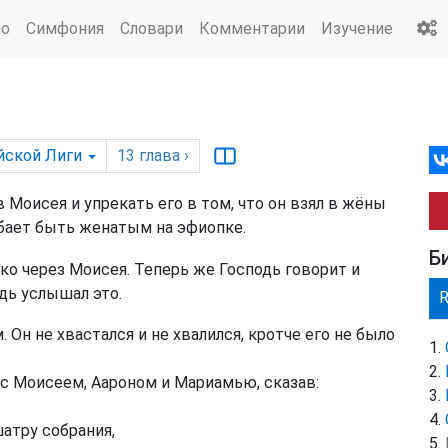
ио
Симфония
Словари
Комментарии
Изучение
йской Лиги
13
глава
›
Моисея и упрекать его в том, что он взял в жёны
обает быть женатым на эфиопке.
Б
ко через Моисея. Теперь же Господь говорит и
одь услышал это.
Он не хвастался и не хвалился, кротче его не было
с Моисеем, Аароном и Мариамью, сказав:
атру собрания,