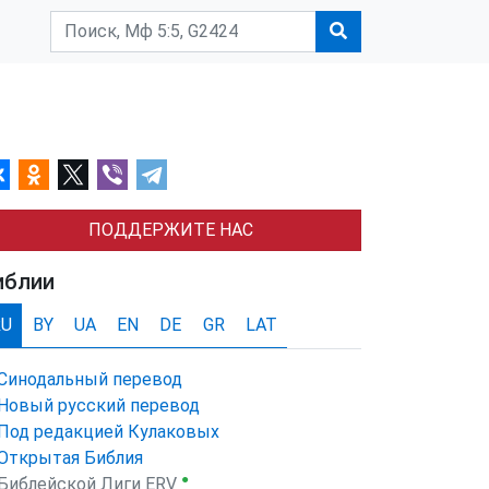
ПОДДЕРЖИТЕ НАС
иблии
RU
BY
UA
EN
DE
GR
LAT
Синодальный перевод
Новый русский перевод
Под редакцией Кулаковых
Открытая Библия
●
Библейской Лиги ERV