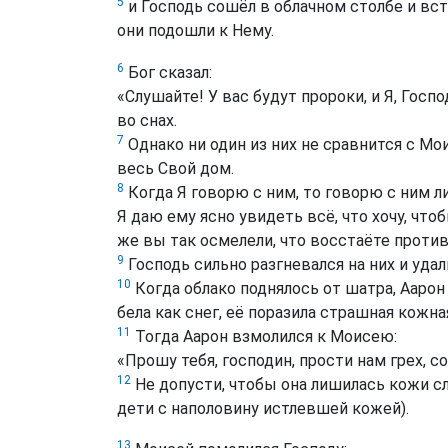
5
и Господь сошёл в облачном столбе и вста
они подошли к Нему.
6
Бог сказал:
«Слушайте! У вас будут пророки, и Я, Госп
во снах.
7
Однако ни один из них не сравнится с М
весь Свой дом.
8
Когда Я говорю с ним, то говорю с ним л
Я даю ему ясно увидеть всё, что хочу, чтоб
же вы так осмелели, что восстаёте против
9
Господь сильно разгневался на них и удал
10
Когда облако поднялось от шатра, Аарон
бела как снег, её поразила страшная кожна
11
Тогда Аарон взмолился к Моисею:
«Прошу тебя, господин, прости нам грех, 
12
Не допусти, чтобы она лишилась кожи 
дети с наполовину истлевшей кожей)
.
13