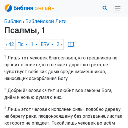
Библия
онлайн
Библия
›
Библейской Лиги
Псалмы, 1
‹ 42
Пс
1
ERV
2
›
1
Лишь тот человек благословен, кто грешников не
просит о совете, кто не идёт дорогою греха, не
чувствует себя как дома среди насмешников,
наносящих оскорбления Богу.
2
Добрый человек чтит и любит все законы Бога,
днём и ночью думая о них.
3
Лишь этот человек исполнен силы, подобно дереву
на берегу реки, плодоносящему без опоздания, листва
которого не опадает. Такой лишь человек во всём