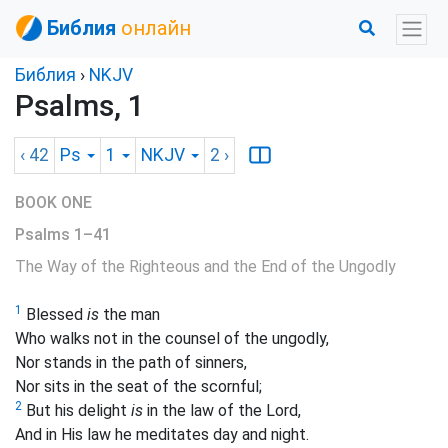
Библия
онлайн
Библия
›
NKJV
Psalms, 1
‹ 42
Ps
1
NKJV
2
›
BOOK ONE
Psalms 1–41
The Way of the Righteous and the End of the Ungodly
1
Blessed
is
the man
Who walks not in the counsel of the
ungodly,
Nor stands in the path of sinners,
Nor sits in the seat of the scornful;
2
But his delight
is
in the law of the Lord,
And in His law he
meditates day and night.