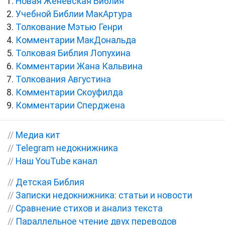
Новая Женевская Библия
Учебной Библии МакАртура
Толкование Мэтью Генри
Комментарии МакДональда
Толковая Библия Лопухина
Комментарии Жана Кальвина
Толкования Августина
Комментарии Скоуфилда
Комментарии Сперджена
//
Медиа кит
//
Telegram недокнижника
//
Наш YouTube канал
//
Детская Библия
//
Записки недокнижника: статьи и новости
//
Сравнение стихов и анализ текста
//
Параллельное чтение двух переводов