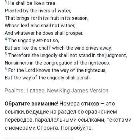
3
He shall be like a tree
Planted by the
rivers of water,
That brings forth its fruit in its season,
Whose leaf also shall not wither;
And whatever he does shall prosper.
4
The ungodly
are
not so,
But
are
like the chaff which the wind drives away.
5
Therefore the ungodly shall not stand in the judgment,
Nor sinners in the congregation of the righteous.
6
For the Lord knows the way of the righteous,
But the way of the ungodly shall perish.
Psalms, 1 глава. New King James Version
Обратите внимание
! Номера стихов — это
ссылки, ведущие на раздел со сравнением
переводов, параллельными ссылками, текстами
с номерами Стронга. Попробуйте.