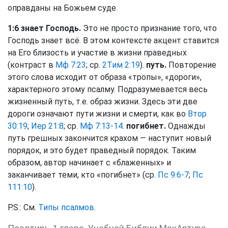
оправданы на Божьем суде.
1:6 знает Господь.
Это не просто признание того, что
Господь знает всё. В этом контексте акцент ставится
на Его близость и участие в жизни праведных
(контраст в
Мф 7:23
; ср.
2Тим 2:19
).
путь.
Повторение
этого слова исходит от образа «тропы», «дороги»,
характерного этому псалму. Подразумевается весь
жизненный путь, т.е. образ жизни. Здесь эти две
дороги означают пути жизни и смерти, как во
Втор
30:19
;
Иер 21:8
; ср.
Мф 7:13-14
.
погибнет.
Однажды
путь грешных закончится крахом — наступит новый
порядок, и это будет праведный порядок. Таким
образом, автор начинает с «блаженных» и
заканчивает теми, кто «погибнет» (ср.
Пс 9:6-7
;
Пс
111:10
).
P.S.: См.
Типы псалмов
.