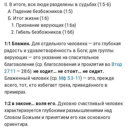
II. В итоге, все люди разделены в судьбах (1:5-6)
А. Падение безбожников (1:5)
Б. Итог жизни (1:6)
1. Признание верующих (1:6а)
2. Гибель безбожников (1:6б)
1:1 Блажен.
Для отдельного человека — это глубокая
радость и удовлетворённость в Боге; для группы
верующих — это указание на спасительное
благоволение (ср. благословения и проклятия во
Втор
27:11
— 28:6).
не ходит… не стоит… не сидит.
Блаженный человек (ср.
Мф 5:3-11
) — это, прежде
всего, тот, кто избегает греха, приведённого в
примерах.
1:2 в законе… воля его.
Духовно счастливый человек
характеризуется глубокими размышлениями над
Словом Божьим и принятием его как основного
ориентира.