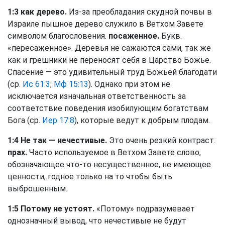
1:3 как дерево.
Из-за преобладания скудной почвы в
Израиле пышное дерево служило в Ветхом Завете
символом благословения.
посаженное.
Букв.
«пересаженное». Деревья не сажаются сами, так же
как и грешники не переносят себя в Царство Божье.
Спасение — это удивительный труд Божьей благодати
(ср.
Ис 61:3
;
Мф 15:13
). Однако при этом не
исключается изначальная ответственность за
соответствие поведения изобилующим богатствам
Бога (ср.
Иер 17:8
), которые ведут к добрым плодам.
1:4 Не так — нечестивые.
Это очень резкий контраст.
прах.
Часто используемое в Ветхом Завете слово,
обозначающее что-то несущественное, не имеющее
ценности, годное только на то чтобы быть
выброшенным.
1:5 Потому не устоят.
«Потому» подразумевает
однозначный вывод, что нечестивые не будут