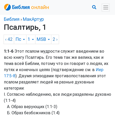
Библия
онлайн
Библия
›
МакАртур
Псалтирь, 1
‹ 42
Пс
1
MSB
2
›
1:1-6
Этот псалом мудрости служит введением во
всю книгу Псалтирь. Его тема так же велика, как и
тема всей Библии, потому что он говорит о людях, их
путях и конечных целях (подтверждение см. в
Иер
17:5-8
). Двумя эпизодами противопоставления этот
псалом разделяет людей на разные духовные
категории:
I. Согласно наблюдению, все люди разделены духовно
(1:1-4)
А. Образ верующих (1:1-3)
Б. Образ безбожников (1:4)