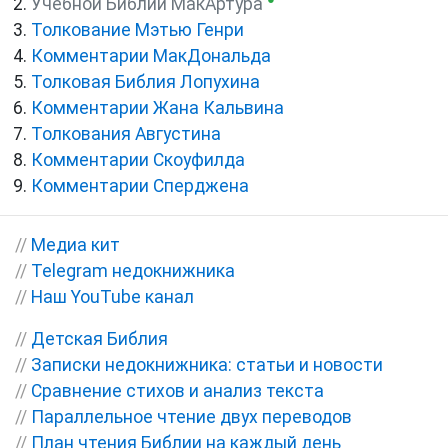
Учебной Библии МакАртура
Толкование Мэтью Генри
Комментарии МакДональда
Толковая Библия Лопухина
Комментарии Жана Кальвина
Толкования Августина
Комментарии Скоуфилда
Комментарии Сперджена
//
Медиа кит
//
Telegram недокнижника
//
Наш YouTube канал
//
Детская Библия
//
Записки недокнижника: статьи и новости
//
Сравнение стихов и анализ текста
//
Параллельное чтение двух переводов
//
План чтения Библии на каждый день