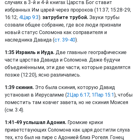
случаях в 3-й и 4-й книгах Царств Бог ставит
избранных Им царей через пророков (11:37; 15:28-29;
16:12;
4Цар 9:3
).
затрубите трубой.
Звуки трубы
созвали общее собрание, где все люди признали
новый статус Соломона как соправителя и
наследника Давида (
ст. 39-40
).
1:35 Израиль и Иуда.
Две главные географические
части царства Давида и Соломона. Даже будучи
объединёнными, эти две части, которые разделятся
позже (12:20), ясно различались.
1:39 скиния.
Это была скиния, которую Давид
установил в Иерусалиме (
2Цар 6:17
;
1Пар 15:1
), чтобы
поместить там ковчег завета, но не скиния Моисея
(см. 3:4).
1:41-49 услышал Адония.
Громкие крики
приветствующих Соломона как царя достигли слуха
тех, кто был на пире с Адонией близ Рогеля. Гонец