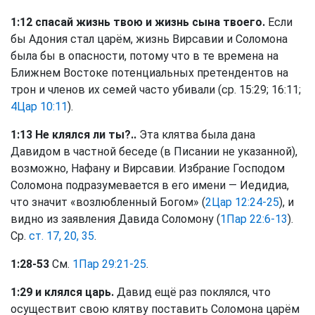
1:12 спасай жизнь твою и жизнь сына твоего.
Если
бы Адония стал царём, жизнь Вирсавии и Соломона
была бы в опасности, потому что в те времена на
Ближнем Востоке потенциальных претендентов на
трон и членов их семей часто убивали (ср. 15:29; 16:11;
4Цар 10:11
).
1:13 Не клялся ли ты?..
Эта клятва была дана
Давидом в частной беседе (в Писании не указанной),
возможно, Нафану и Вирсавии. Избрание Господом
Соломона подразумевается в его имени — Иедидиа,
что значит «возлюбленный Богом» (
2Цар 12:24-25
), и
видно из заявления Давида Соломону (
1Пар 22:6-13
).
Ср.
ст. 17, 20, 35
.
1:28-53
См.
1Пар 29:21-25
.
1:29 и клялся царь.
Давид ещё раз поклялся, что
осуществит свою клятву поставить Соломона царём