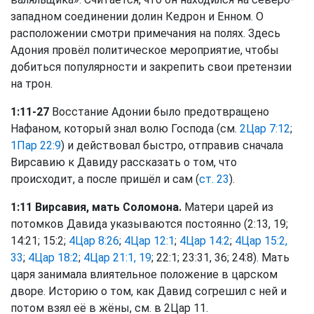
западном соединении долин Кедрон и Енном. О
расположении смотри примечания на полях. Здесь
Адония провёл политическое мероприятие, чтобы
добиться популярности и закрепить свои претензии
на трон.
1:11-27
Восстание Адонии было предотвращено
Нафаном, который знал волю Господа (см.
2Цар 7:12
;
1Пар 22:9
) и действовал быстро, отправив сначала
Вирсавию к Давиду рассказать о том, что
происходит, а после пришёл и сам (
ст. 23
).
1:11 Вирсавия, мать Соломона.
Матери царей из
потомков Давида указываются постоянно (2:13, 19;
14:21; 15:2;
4Цар 8:26
;
4Цар 12:1
;
4Цар 14:2
;
4Цар 15:2,
33
;
4Цар 18:2
;
4Цар 21:1, 19
; 22:1; 23:31, 36; 24:8). Мать
царя занимала влиятельное положение в царском
дворе. Историю о том, как Давид согрешил с ней и
потом взял её в жёны, см. в 2Цар 11.