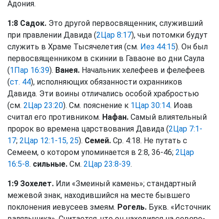
Адония.
1:8 Садок.
Это другой первосвященник, служивший
при правлении Давида (
2Цар 8:17
), чьи потомки будут
служить в Храме Тысячелетия (см.
Иез 44:15
). Он был
первосвященником в скинии в Гаваоне во дни Саула
(
1Пар 16:39
).
Ванея.
Начальник хелефеев и фелефеев
(
ст. 44
), исполняющих обязанности охранников
Давида. Эти воины отличались особой храбростью
(см.
2Цар 23:20
). См. пояснение к
1Цар 30:14
. Иоав
считал его противником.
Нафан.
Самый влиятельный
пророк во времена царствования Давида (
2Цар 7:1-
17
;
2Цар 12:1-15, 25
).
Семей.
Ср. 4:18. Не путать с
Семеем, о котором упоминается в 2:8, 36-46;
2Цар
16:5-8
.
сильные.
См.
2Цар 23:8-39
.
1:9 Зохелет.
Или «Змеиный камень»; стандартный
межевой знак, находившийся на месте бывшего
поклонения иевусеев змеям.
Рогель.
Букв. «Источник
валяльщика». Считается, что он находился на северо-