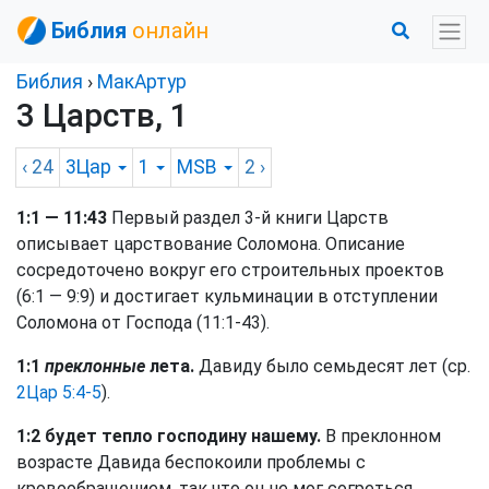
Библия
онлайн
Библия
›
МакАртур
3 Царств, 1
‹ 24
3Цар
1
MSB
2
›
1:1 — 11:43
Первый раздел 3-й книги Царств
описывает царствование Соломона. Описание
сосредоточено вокруг его строительных проектов
(6:1 — 9:9) и достигает кульминации в отступлении
Соломона от Господа (11:1-43).
1:1
преклонные
лета.
Давиду было семьдесят лет (ср.
2Цар 5:4-5
).
1:2 будет тепло господину нашему.
В преклонном
возрасте Давида беспокоили проблемы с
кровообращением, так что он не мог согреться.