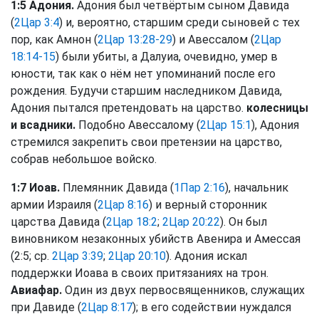
1:5 Адония.
Адония был четвёртым сыном Давида
(
2Цар 3:4
) и, вероятно, старшим среди сыновей с тех
пор, как Амнон (
2Цар 13:28-29
) и Авессалом (
2Цар
18:14-15
) были убиты, а Далуиа, очевидно, умер в
юности, так как о нём нет упоминаний после его
рождения. Будучи старшим наследником Давида,
Адония пытался претендовать на царство.
колесницы
и всадники.
Подобно Авессалому (
2Цар 15:1
), Адония
стремился закрепить свои претензии на царство,
собрав небольшое войско.
1:7 Иоав.
Племянник Давида (
1Пар 2:16
), начальник
армии Израиля (
2Цар 8:16
) и верный сторонник
царства Давида (
2Цар 18:2
;
2Цар 20:22
). Он был
виновником незаконных убийств Авенира и Амессая
(2:5; ср.
2Цар 3:39
;
2Цар 20:10
). Адония искал
поддержки Иоава в своих притязаниях на трон.
Авиафар.
Один из двух первосвященников, служащих
при Давиде (
2Цар 8:17
); в его содействии нуждался