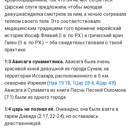
Царские слуги предложили, чтобы молодая
девушкасиделка смотрела за ним, а ночью согревала
теплом своего тела. Это соответствовало
медицинским традициям того времени: еврейский
историк Иосиф Флавий (I в. по Р.Х.) и греческий врач
Гален (II в. по Р.Х.) — оба свидетельствовали о такой
практике.
1:3 Ависага сунамитянка.
Ависага была очень
красивой юной девушкой из города Сунем, на
территории Иссахара, расположенного в 5 км
севернее Изрееля (
Нав 19:18
;
1Цар 28:4
;
4Цар 4:8
).
Ависага и Суламита из книги Песнь Песней Соломона
(7:1) были из одного города.
1:4 царь не познал её.
Очевидно, она была взята в
гарем Давида (2:17, 22-24), но оставалась
девственницей.