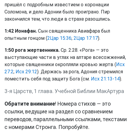
пришёл с подробным известием о коронации
Соломона, и дело Адонии было проиграно. Пир
закончился тем, что люди в страхе разошлись.
1:42 Ионафан.
Сын священника Авиафара был
опытным гонцом (
2Цар 15:36
;
2Цар 17:17
).
1:50 рога жертвенника.
Ср. 2:28. «Рога» — это
выступающие части в углах на алтаре всесожжений,
которые священники окропляли кровью жертв (
Исх
27:2
;
Исх 29:12
). Держась за рога, Адония стремился
поместить себя под защиту Бога (см.
Исх 21:13-14
).
3-я Царств, 1 глава. Учебной Библии МакАртура
Обратите внимание
! Номера стихов — это
ссылки, ведущие на раздел со сравнением
переводов, параллельными ссылками, текстами
с номерами Стронга. Попробуйте.