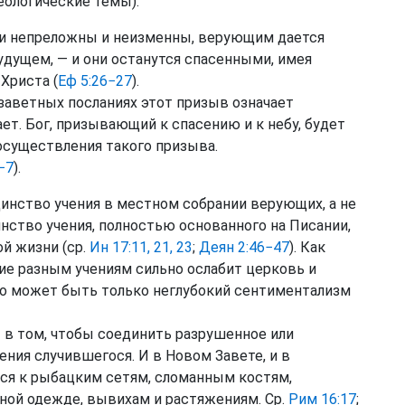
еологические темы).
и непреложны и неизменны, верующим дается
удущем, — и они останутся спасенными, имея
Христа (
Еф 5:26−27
).
заветных посланиях этот призыв означает
ет. Бог, призывающий к спасению и к небу, будет
 осуществления такого призыва.
−7
).
инство учения в местном собрании верующих, а не
нство учения, полностью основанного на Писании,
й жизни (ср.
Ин 17:11, 21, 23
;
Деян 2:46−47
). Как
ние разным учениям сильно ослабит церковь и
го может быть только неглубокий сентиментализм
в том, чтобы соединить разрушенное или
ния случившегося. И в Новом Завете, и в
тся к рыбацким сетям, сломанным костям,
ой одежде, вывихам и растяжениям. Ср.
Рим 16:17
;