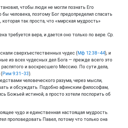
тановил, чтобы люди не могли познать Его
 бы человека, поэтому Бог предопределил спасать
которая так проста, что «мирская мудрость»
а требуется вера, и дается оно только по вере. Ср.
скали сверхъестественных чудес (
Мф 12:38−44
), и
ые из всех чудесных дел Бога — прежде всего это
 распятого и воскресшего Мессию. По сути дела,
(
Рим 9:31−33
).
дствами человеческого разума, через мысли,
ать и обсуждать. Подобно афинским философам,
сь Божьей истиной, а просто хотели поспорить об
оящее чудо и единственная настоящая мудрость.
тел проповедовать Павел, потому что только она