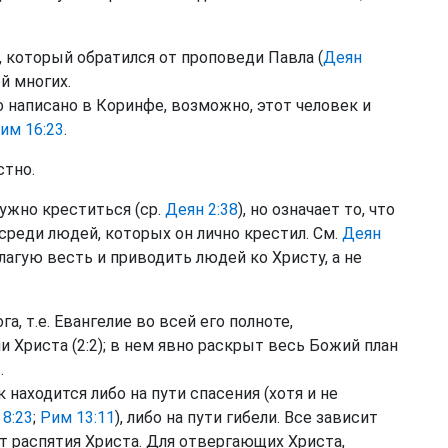
 который обратился от проповеди Павла (
Деян
й многих.
написано в Коринфе, возможно, этот человек и
им 16:23
.
стно.
нужно креститься (ср.
Деян 2:38
), но означает то, что
 среди людей, которых он лично крестил. См.
Деян
лагую весть и приводить людей ко Христу, а не
а, т.е. Евангелие во всей его полноте,
 Христа (2:2); в нем явно раскрыт весь Божий план
.
находится либо на пути спасения (хотя и не
8:23
;
Рим 13:11
), либо на пути гибели. Все зависит
т распятия Христа. Для отвергающих Христа,