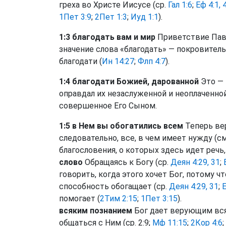
греха во Христе Иисусе (ср.
Гал 1:6
;
Еф 4:1, 
1Пет 3:9
;
2Пет 1:3
;
Иуд 1:1
).
1:3 благодать вам и мир
Приветствие Павл
значение слова «благодать» — покровител
благодати (
Ин 14:27
;
Флп 4:7
).
1:4 благодати Божией, дарованной
Это — 
оправдал их незаслуженной и неоплаченно
совершенное Его Сыном.
1:5 в Нем вы обогатились всем
Теперь вер
следовательно, все, в чем имеет нужду (см.
благословения, о которых здесь идет речь
слово
Обращаясь к Богу (ср.
Деян 4:29, 31
;
говорить, когда этого хочет Бог, потому ч
способность обогащает (ср.
Деян 4:29, 31
;
Е
помогает (
2Тим 2:15
;
1Пет 3:15
).
всяким познанием
Бог дает верующим всяк
общаться с Ним (ср. 2:9;
Мф 11:15
;
2Кор 4:6
;