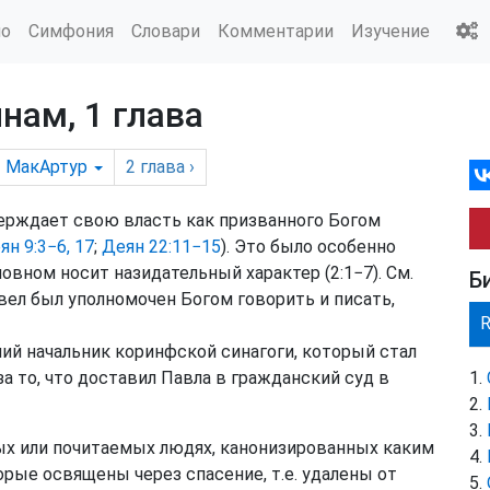
ио
Симфония
Словари
Комментарии
Изучение
нам, 1 глава
МакАртур
2
глава
›
верждает свою власть как призванного Богом
ян 9:3−6, 17
;
Деян 22:11−15
). Это было особенно
овном носит назидательный характер (2:1−7). См.
Б
вел был уполномочен Богом говорить и писать,
й начальник коринфской синагоги, который стал
а то, что доставил Павла в гражданский суд в
ых или почитаемых людях, канонизированных каким
орые освящены через спасение, т.е. удалены от