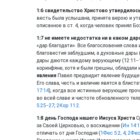
1:6 свидетельство Христово утвердилось
весть была услышана, принята верою и ут
описанное в ст. 4, когда человек принял Б
1:7 не имеете недостатка ни в каком дар
«дар благодати». Все благословения слова
благовестия заблудшим, а духовные дары (г
дары даются каждому верующему (12:11−12
коринфяне, хотя и были грешны, обладали 
явления
Павел предвидит явление будуще
Его слава, честь и величие явятся в блист
17:14
), когда все истинные верующие про
во всей славе и чистоте обновленного тела
5:25−27
;
2Кор 11:2
.
1:8 день Господа нашего Иисуса Христа
Ср
за Своей Церковью, о восхищении (
Ин 14:
отличать от дня Господня (
1Фес 5:2, 4
;
2Фес