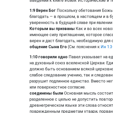
Введении к книге Иоиля: Исторические и т
1:9 Верен Бог
Поскольку обетования Божь
благодать — в прошлом, в настоящем и в б
уверенность в будущей славе при явлении 
Которым вы призваны
Как и во всех ново
имеющее силу приглашение, которое спаса
верен и даст благодать, необходимую для
общение Сына Его
(См. пояснения к
Ин 1:3
1:10 говорили одно
Павел указывает на ед
на духовный союз вселенской Церкви. Еди
должно быть основанием всякой церковно
слабое следование учению, так и следова
разрушит подлинное единство. Вместо не
или поверхностное согласие.
соединены были
Основная мысль состоит 
разделенное с целью не допустить повторе
древнегреческом языке эти слова относя
поврежденным предметам утвари, порванн