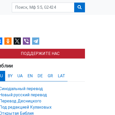
ПОДДЕРЖИТЕ НАС
иблии
RU
BY
UA
EN
DE
GR
LAT
Синодальный перевод
Новый русский перевод
Перевод Десницкого
Под редакцией Кулаковых
Открытая Библия