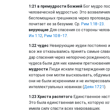
1:21 в премудрости Божией
Бог мудро пос
человеческой мудростью. Это возвеличило
беспомощных грешников через проповедь, 
почитает ее за безумие. Ср.
Рим 1:18−23
.
верующие
Для спасения со стороны человек
Ин 1:12
;
Рим 10:8−17
.
1:22 чудес
Неверующие иудеи постоянно и
все же отказывались принять самые славн
дар спасения через непорочно рожденного,
чудеса были для них камнем преткновения 
мудрости
Люди искали подтверждения сре
которые они могли высказывать, обдумыв
они не были искренними и не интересовали
интеллектуальных новинках (
Деян 17:21
).
1:23 Христа распятого
Единственное наст
Это была единственная весть, которую хо
имела силу спасти всех уверовавших.