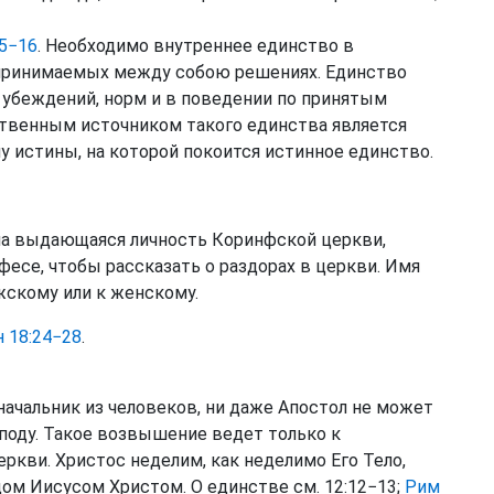
15−16
. Необходимо внутреннее единство в
 принимаемых между собою решениях. Единство
 убеждений, норм и в поведении по принятым
ственным источником такого единства является
у истины, на которой покоится истинное единство.
ла выдающаяся личность Коринфской церкви,
Ефесе, чтобы рассказать о раздорах в церкви. Имя
жскому или к женскому.
 18:24−28
.
ачальник из человеков, ни даже Апостол не может
споду. Такое возвышение ведет только к
ркви. Христос неделим, как неделимо Его Тело,
дом Иисусом Христом. О единстве см. 12:12−13;
Рим