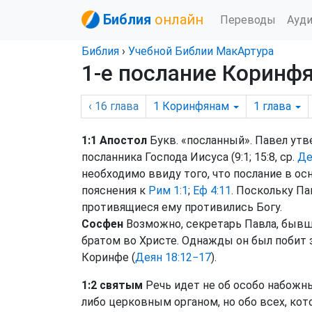
Библия
онлайн
Переводы
Ауд
Библия
›
Учебной Библии МакАртура
1-е послание Коринфя
‹ 16
глава
1 Коринфянам
1
глава
1:1 Апостол
Букв. «посланный». Павел ут
посланника Господа Иисуса (9:1; 15:8, ср.
Де
необходимо ввиду того, что послание в осн
пояснения к
Рим 1:1
;
Еф 4:11
. Поскольку Па
противящиеся ему противились Богу.
Сосфен
Возможно, секретарь Павла, бывши
братом во Христе. Однажды он был побит з
Коринфе (
Деян 18:12−17
).
1:2 святым
Речь идет не об особо набожн
либо церковным органом, но обо всех, кот