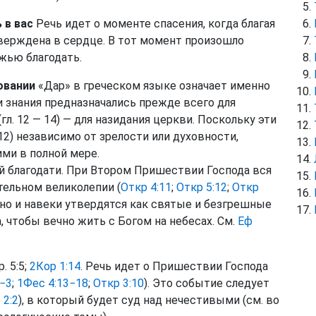
 в вас
Речь идет о моменте спасения, когда благая
верждена в сердце. В тот момент произошло
ожью благодать.
овании
«Дар» в греческом языке означает именно
 и знания предназначались прежде всего для
л. 12 — 14) — для назидания церкви. Поскольку эти
) независимо от зрелости или духовности,
ими в полной мере.
й благодати. При Втором Пришествии Господа вся
ательном великолепии (
Откр 4:11
;
Откр 5:12
;
Откр
чно и навеки утвердятся как святые и безгрешные
, чтобы вечно жить с Богом на небесах. См.
Еф
. 5:5;
2Кор 1:14
. Речь идет о Пришествии Господа
1−3
;
1Фес 4:13−18
;
Откр 3:10
). Это событие следует
 2:2
), в который будет суд над нечестивыми (см. во