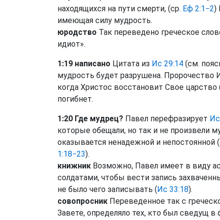
находящихся на пути смерти, (ср.
Еф 2:1−2
)
имеющая силу мудрость.
юродство
Так переведено греческое слово
идиот».
1:19 написано
Цитата из
Ис 29:14
(см. пояс
мудрость будет разрушена. Пророчество И
когда Христос восстановит Свое царство 
погибнет.
1:20 Где мудрец?
Павел перефразирует
Ис
которые обещали, но так и не произвели 
оказывается ненадежной и непостоянной (с
1:18−23
).
книжник
Возможно, Павел имеет в виду а
солдатами, чтобы вести запись захваченны
не было чего записывать (
Ис 33:18
).
совопросник
Переведенное так с греческ
Завете, определяло тех, кто был сведущ в