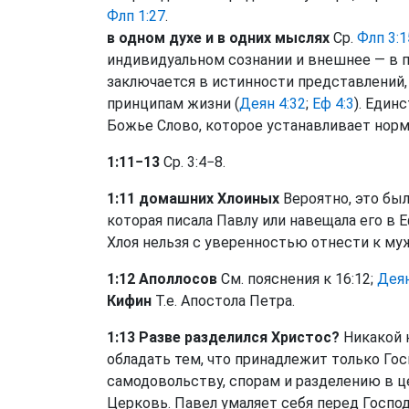
Флп 1:27
.
в одном духе и в одних мыслях
Ср.
Флп 3:
индивидуальном сознании и внешнее — в
заключается в истинности представлений,
принципам жизни (
Деян 4:32
;
Еф 4:3
). Един
Божье Слово, которое устанавливает норм
1:11−13
Ср. 3:4−8.
1:11 домашних Хлоиных
Вероятно, это бы
которая писала Павлу или навещала его в 
Хлоя нельзя с уверенностью отнести к му
1:12 Аполлосов
См. пояснения к 16:12;
Деян
Кифин
Т.е. Апостола Петра.
1:13 Разве разделился Христос?
Никакой н
обладать тем, что принадлежит только Го
самодовольству, спорам и разделению в це
Церковь. Павел умаляет себя перед Госпо