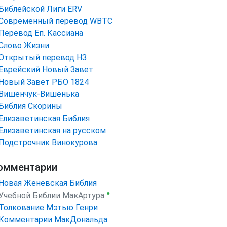
Библейской Лиги ERV
Cовременный перевод WBTC
Перевод Еп. Кассиана
Слово Жизни
Открытый перевод НЗ
Еврейский Новый Завет
Новый Завет РБО 1824
Вишенчук-Вишенька
Библия Скорины
Елизаветинская Библия
Елизаветинская на русском
Подстрочник Винокурова
омментарии
Новая Женевская Библия
●
Учебной Библии МакАртура
Толкование Мэтью Генри
Комментарии МакДональда