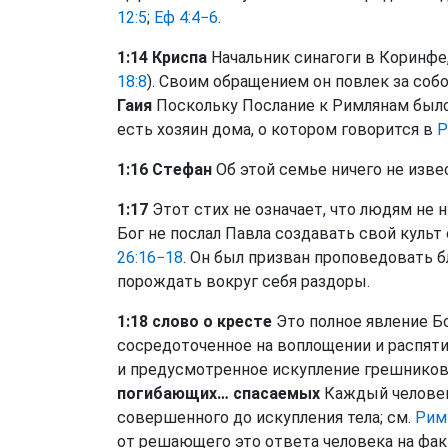
12:5
;
Еф 4:4−6
.
1:14 Криспа
Начальник синагоги в Коринфе,
18:8
). Своим обращением он повлек за собо
Гаия
Поскольку Послание к Римлянам было 
есть хозяин дома, о котором говорится в
Р
1:16 Стефан
Об этой семье ничего не изве
1:17
Этот стих не означает, что людям не 
Бог не послал Павла создавать свой культ
26:16−18
. Он был призван проповедовать б
порождать вокруг себя раздоры.
1:18 слово о кресте
Это полное явление Бог
сосредоточенное на воплощении и распятии
и предусмотренное искупление грешников
погибающих… спасаемых
Каждый человек 
совершенного до искупления тела; см.
Рим 
от решающего это ответа человека на фак