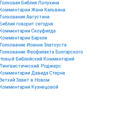
Толковая Библия Лопухина
Комментарии Жана Кальвина
Толкования Августина
Библия говорит сегодня
Комментарии Скоуфилда
Комментарии Баркли
Толкование Иоанна Златоуста
Толкование Феофилакта Болгарского
Новый Библейский Комментарий
Лингвистический. Роджерс
Комментарии Давида Стерна
Ветхий Завет в Новом
Комментарии Кузнецовой