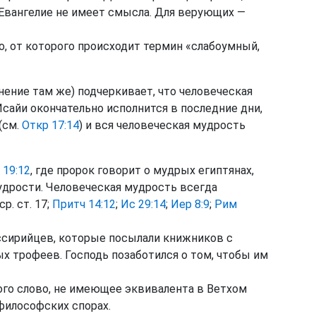
 Евангелие не имеет смысла. Для верующих —
, от которого происходит термин «слабоумный,
нение там же) подчеркивает, что человеческая
сайи окончательно исполнится в последние дни,
(см.
Откр 17:14
) и вся человеческая мудрость
 19:12
, где пророк говорит о мудрых египтянах,
мудрости. Человеческая мудрость всегда
р. ст. 17;
Притч 14:12
;
Ис 29:14
;
Иер 8:9
;
Рим
ссирийцев, которые посылали книжников с
х трофеев. Господь позаботился о том, чтобы им
ого слово, не имеющее эквивалента в Ветхом
 философских спорах.