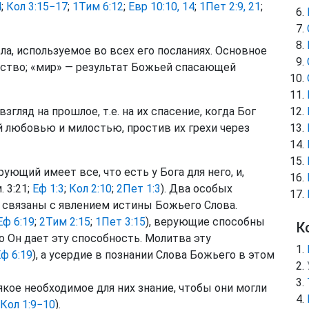
4
;
Кол 3:15−17
;
1Тим 6:12
;
Евр 10:10, 14
;
1Пет 2:9, 21
;
а, используемое во всех его посланиях. Основное
ьство; «мир» — результат Божьей спасающей
взгляд на прошлое, т.е. на их спасение, когда Бог
й любовью и милостью, простив их грехи через
ующий имеет все, что есть у Бога для него, и,
 3:21;
Еф 1:3
;
Кол 2:10
;
2Пет 1:3
). Два особых
, связаны с явлением истины Божьего Слова.
Еф 6:19
;
2Тим 2:15
;
1Пет 3:15
), верующие способны
К
то Он дает эту способность. Молитва эту
ф 6:19
), а усердие в познании Слова Божьего в этом
ое необходимое для них знание, чтобы они могли
Кол 1:9−10
).