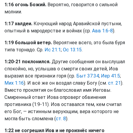
1:16 огонь Божий.
Вероятно, говорится о сильной
молнии.
1:17 халдеи.
Кочующий народ Аравийской пустыни,
опытный в мародерстве и войнах (ср.
Авв 1:6-8
).
1:19 большой ветер.
Вероятнее всего, это была буря
типа торнадо. Ср.
Ис 21:1
;
Ос 13:15
.
1:20-21 поклонился.
Другие сообщения он выслушал
спокойно, но, услышав о смерти своих детей, Иов
выразил все признаки горя (ср.
Быт 37:34
;
Иер 41:5
;
Мих 1:16
). И всё же он воздал славу Богу (см.
ст. 21
).
Вместо проклятия он благословил имя Иеговы.
Смиренный ответ Иова опроверг обвинения
противника (1:9-11). Иов оставался тем, кем считал
его Бог, — истинным верующим, вера которого не
могла быть сломлена (
ст. 8
).
1:22 не согрешил Иов и не произнёс ничего