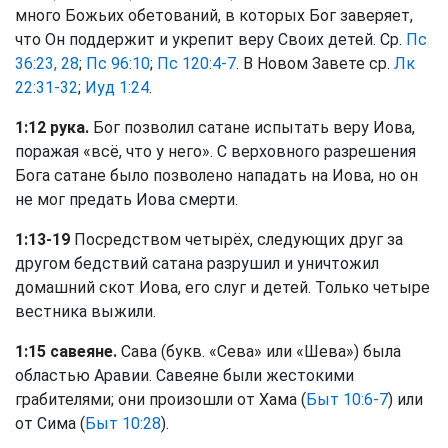
много Божьих обетований, в которых Бог заверяет,
что Он поддержит и укрепит веру Своих детей. Ср.
Пс
36:23, 28
;
Пс 96:10
;
Пс 120:4-7
. В Новом Завете ср.
Лк
22:31-32
;
Иуд 1:24
.
1:12 рука.
Бог позволил сатане испытать веру Иова,
поражая «всё, что у него». С верховного разрешения
Бога сатане было позволено нападать на Иова, но он
не мог предать Иова смерти.
1:13-19
Посредством четырёх, следующих друг за
другом бедствий сатана разрушил и уничтожил
домашний скот Иова, его слуг и детей. Только четыре
вестника выжили.
1:15 савеяне.
Сава (букв. «Сева» или «Шева») была
областью Аравии. Савеяне были жестокими
грабителями; они произошли от Хама (
Быт 10:6-7
) или
от Сима (
Быт 10:28
).