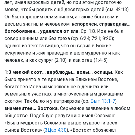
лет, имея взрослых детей, но при этом достаточно
молод, чтобы родить ещё десятерых детей (см. 42:13).
Он был хорошим семьянином, а также богатым и
весьма знатным человеком.
непорочен, справедлив…
богобоязнен… удалялся от зла.
Ср. 1:8. Иов не был
совершенным или без греха (ср. 6:24; 7:21; 9:20);
однако из текста видно, что он верил в Божье
искупление и жил праведно и целомудренно и как
человек, и как супруг (2:10), и как отец (1:4-5).
1:3 мелкий скот… верблюды… волы… ослицы.
Как
было принято в те времена на Ближнем Востоке,
богатство Иова измерялось не в деньгах или
земельных участках, а многочисленным домашним
скотом. Так было и у патриархов (ср.
Быт 13:1-7
).
знаменитее… Востока.
Серьёзное заявление в любом
обществе. Подобную репутацию имел Соломон:
«Была мудрость Соломона выше мудрости всех
сынов Востока» (
3Цар 4:30
). «Восток» обозначал