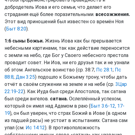
добродетель Иова и его семьи, что делает его
страдания ещё более поразительными.
всесожжения.
Этот вид приношений был известен со времён Ноя
(
Быт 8:20
).
1:6 сыны Божьи.
Жизнь Иова как бы прерывается
небесными картинами, так как действие переносится
с земли на небо, где Бог у Своего небесного престола
проводит совет. Ни Иов, ни его друзья так и не узнали
об этом. Ангельское воинство (ср. 38:7;
Пс 28:1
;
Пс
88:8
;
Дан 3:25
) подошло к Божьему трону, чтобы дать
отчёт в своём служении на земле и на небе (ср.
3Цар
22:19-22
). Как Иуда был среди Апостолов, так сатана
был среди ангелов.
сатана.
Ослеплённый успехом,
который он имел над Адамом в раю (
Быт 3:6-12, 17-
19
), он был уверен, что страх Божий в Иове (в одном
из падшей расы) не устоит в испытаниях. Сатана сам
упал (см.
Ис 14:12
). В противоположность
собственному имени, слово «сатана» как название