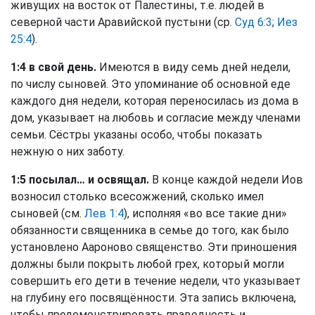
живущих на восток от Палестины, т.е. людей в
северной части Аравийской пустыни (ср.
Суд 6:3
;
Иез
25:4
).
1:4 в свой день.
Имеются в виду семь дней недели,
по числу сыновей. Это упоминание об основной еде
каждого дня недели, которая переносилась из дома в
дом, указывает на любовь и согласие между членами
семьи. Сёстры указаны особо, чтобы показать
нежную о них заботу.
1:5 посылал… и освящал.
В конце каждой недели Иов
возносил столько всесожжений, сколько имел
сыновей (см.
Лев 1:4
), исполняя «во все такие дни»
обязанности священника в семье до того, как было
установлено Аароново священство. Эти приношения
должны были покрыть любой грех, который могли
совершить его дети в течение недели, что указывает
на глубину его посвящённости. Эта запись включена,
чтобы продемонстрировать праведность и