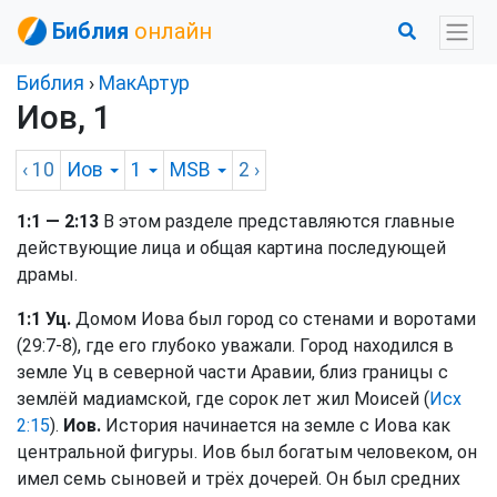
Библия
онлайн
Библия
›
МакАртур
Иов, 1
‹ 10
Иов
1
MSB
2
›
1:1 — 2:13
В этом разделе представляются главные
действующие лица и общая картина последующей
драмы.
1:1 Уц.
Домом Иова был город со стенами и воротами
(29:7-8), где его глубоко уважали. Город находился в
земле Уц в северной части Аравии, близ границы с
землёй мадиамской, где сорок лет жил Моисей (
Исх
2:15
).
Иов.
История начинается на земле с Иова как
центральной фигуры. Иов был богатым человеком, он
имел семь сыновей и трёх дочерей. Он был средних