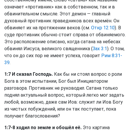
означает «противник» как в собственном, так и в
обвинительном смысле. Этот демон — главный
духовный противник праведников всех времён. Он
обвиняет их на протяжении веков (см.
Откр 12:10
). В
суде противник обычно стоит справа от обвиняемого.
Это расположение описано, когда сатана на небесах
обвинял Иисуса, великого священника (
Зах 3:1
). О том,
что он до сих пор не имеет успеха, говорит
Рим 8:31-
39
.
1:7 И сказал Господь.
Как бы ни стоял вопрос о роли
Бога в этом испытании, Бог был Инициатором
разговора. Противник не руководил. Сатана только
поднял актуальный вопрос, который легко мог задать
любой, возможно, даже сам Иов: служит ли Иов Богу
из чистых побуждений, или он так поступает, пока
получает благословения?
1:7-8 ходил по земле и обошёл её.
Это картина