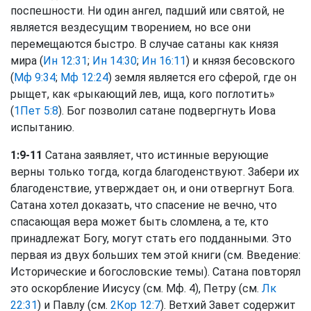
поспешности. Ни один ангел, падший или святой, не
является вездесущим творением, но все они
перемещаются быстро. В случае сатаны как князя
мира (
Ин 12:31
;
Ин 14:30
;
Ин 16:11
) и князя бесовского
(
Мф 9:34
;
Мф 12:24
) земля является его сферой, где он
рыщет, как «рыкающий лев, ища, кого поглотить»
(
1Пет 5:8
). Бог позволил сатане подвергнуть Иова
испытанию.
1:9-11
Сатана заявляет, что истинные верующие
верны только тогда, когда благоденствуют. Забери их
благоденствие, утверждает он, и они отвергнут Бога.
Сатана хотел доказать, что спасение не вечно, что
спасающая вера может быть сломлена, а те, кто
принадлежат Богу, могут стать его подданными. Это
первая из двух больших тем этой книги (см. Введение:
Исторические и богословские темы). Сатана повторял
это оскорбление Иисусу (см. Мф. 4), Петру (см.
Лк
22:31
) и Павлу (см.
2Кор 12:7
). Ветхий Завет содержит