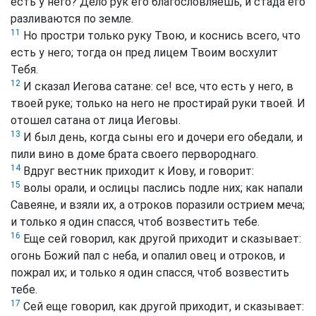
есть у него? Дело рук его благословляешь, и стада его
разливаются по земле.
11
Но простри только руку Твою, и коснись всего, что
есть у него; тогда он пред лицем Твоим восхулит
Тебя.
12
И сказал Иегова сатане: се! все, что есть у него, в
твоей руке; только на него не простирай руки твоей. И
отошел сатана от лица Иеговы.
13
И был день, когда сыны его и дочери его обедали, и
пили вино в доме брата своего первороднаго.
14
Вдруг вестник приходит к Иову, и говорит:
15
волы орали, и ослицы паслись подле них; как напали
Савеяне, и взяли их, а отроков поразили острием меча;
и только я один спасся, чтоб возвестить тебе.
16
Еще сей говорил, как другой приходит и сказывает:
огонь Божий пал с неба, и опалил овец и отроков, и
пожрал их; и только я один спасся, чтоб возвестить
тебе.
17
Сей еще говорил, как другой приходит, и сказывает: