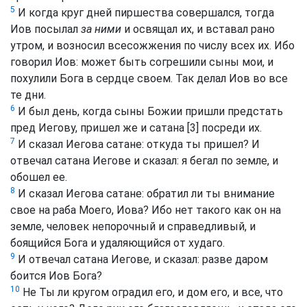
5
И когда круг дней пиршества совершался, тогда
Иов посылал
за ними
и освящал их, и вставал рано
утром, и возносил всесожжения по числу всех их. Ибо
говорил Иов: может быть согрешили сыны мои, и
похулили Бога в сердце своем. Так делал Иов во все
те дни.
6
И был день, когда сыны Божии пришли предстать
пред Иегову, пришел же и сатана [3] посреди их.
7
И сказал Иегова сатане: откуда ты пришел? И
отвечал сатана Иегове и сказал: я бегал по земле, и
обошел ее.
8
И сказал Иегова сатане: обратил ли ты внимание
свое на раба Моего, Иова? Ибо нет такого как он на
земле, человек непорочный и справедливый, и
боящийся Бога и удаляющийся от худаго.
9
И отвечал сатана Иегове, и сказал: разве даром
боится Иов Бога?
10
Не Ты ли кругом оградил его, и дом его, и все, что