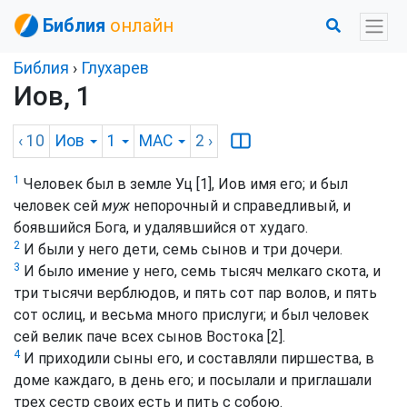
Библия
онлайн
Библия
›
Глухарев
Иов, 1
‹ 10
Иов
1
MAC
2
›
1
Человек был в земле Уц [1], Иов имя его; и был
человек сей
муж
непорочный и справедливый, и
боявшийся Бога, и удалявшийся от худаго.
2
И были у него дети, семь сынов и три дочери.
3
И было имение у него, семь тысяч мелкаго скота, и
три тысячи верблюдов, и пять сот пар волов, и пять
сот ослиц, и весьма много прислуги; и был человек
сей велик паче всех сынов Востока [2].
4
И приходили сыны его, и составляли пиршества, в
доме каждаго, в день его; и посылали и приглашали
трех сестр своих есть и пить с собою.