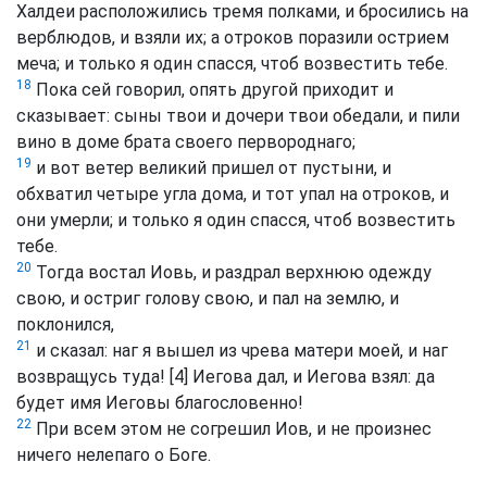
Халдеи расположились тремя полками, и бросились на
верблюдов, и взяли их; а отроков поразили острием
меча; и только я один спасся, чтоб возвестить тебе.
18
Пока сей говорил, опять другой приходит и
сказывает: сыны твои и дочери твои обедали, и пили
вино в доме брата своего первороднаго;
19
и вот ветер великий пришел от пустыни, и
обхватил четыре угла дома, и тот упал на отроков, и
они умерли; и только я один спасся, чтоб возвестить
тебе.
20
Тогда востал Иовь, и раздрал верхнюю одежду
свою, и остриг голову свою, и пал на землю, и
поклонился,
21
и сказал: наг я вышел из чрева матери моей, и наг
возвращусь туда! [4] Иегова дал, и Иегова взял: да
будет имя Иеговы благословенно!
22
При всем этом не согрешил Иов, и не произнес
ничего нелепаго о Боге.