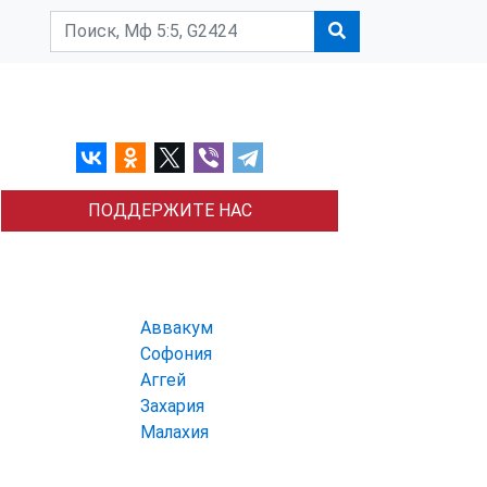
ПОДДЕРЖИТЕ НАС
Аввакум
Софония
Аггей
Захария
Малахия