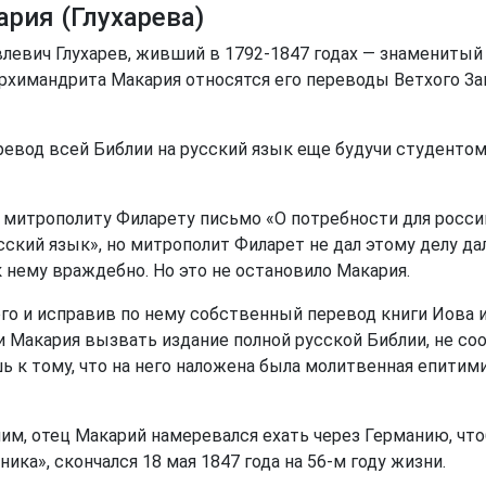
рия (Глухарева)
влевич Глухарев, живший в 1792-1847 годах — знамениты
архимандрита Макария относятся его переводы Ветхого За
евод всей Библии на русский язык еще будучи студентом 
 митрополиту Филарету письмо «О потребности для росси
ский язык», но митрополит Филарет не дал этому делу да
 нему враждебно. Но это не остановило Макария.
кого и исправив по нему собственный перевод книги Иова 
 Макария вызвать издание полной русской Библии, не 
 к тому, что на него наложена была молитвенная епитимия
лим, отец Макарий намеревался ехать через Германию, чт
ника», скончался 18 мая 1847 года на 56-м году жизни.