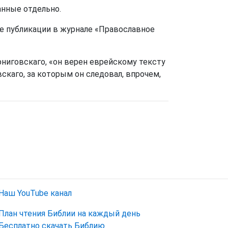
анные отдельно.
е публикации в журнале «Православное
рниговскаго, «он верен еврейскому тексту
скаго, за которым он следовал, впрочем,
Наш YouTube канал
План чтения Библии на каждый день
Бесплатно скачать Библию