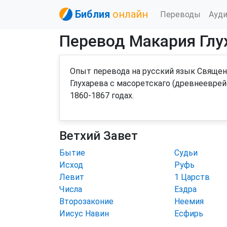
Библия
онлайн
Переводы
Ауд
Перевод Макария Глу
Опыт перевода на русский язык Священ
Глухарева с масоретскаго (древнееврей
1860-1867 годах.
Ветхий Завет
Бытие
Судьи
Исход
Руфь
Левит
1 Царств
Числа
Ездра
Второзаконие
Неемия
Иисус Навин
Есфирь