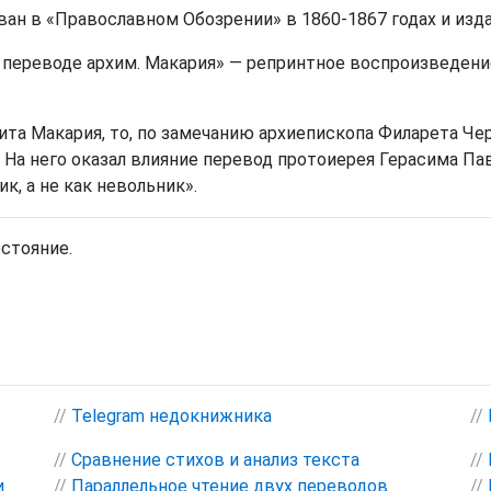
ан в «Православном Обозрении» в 1860-1867 годах и изд
 переводе архим. Макария» — репринтное воспроизведени
ита Макария, то, по замечанию архиепископа Филарета Че
 На него оказал влияние перевод протоиерея Герасима Пав
к, а не как невольник».
остояние.
.
//
Telegram недокнижника
//
//
Сравнение стихов и анализ текста
//
и
//
Параллельное чтение двух переводов
//