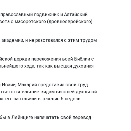
й православный подвижник и Алтайский
вета с масоретского (древнееврейского)
академии, и не разставался с этим трудом
йской церкви переложения всей Библии с
льнейшего хода, так как высшая духовная
и Исаии, Макарий представил свой труд
соответствовавшие видам высшей духовной
: его заставили в течение 6 недель
обы в Лейнциге напечатать свой перевод