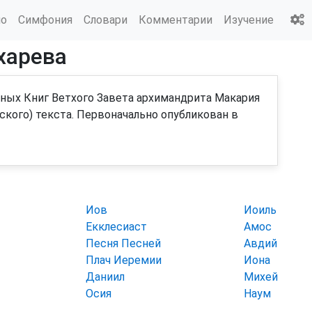
ио
Симфония
Словари
Комментарии
Изучение
харева
ных Книг Ветхого Завета архимандрита Макария
ского) текста. Первоначально опубликован в
Иов
Иоиль
Екклесиаст
Амос
Песня Песней
Авдий
Плач Иеремии
Иона
Даниил
Михей
Осия
Наум