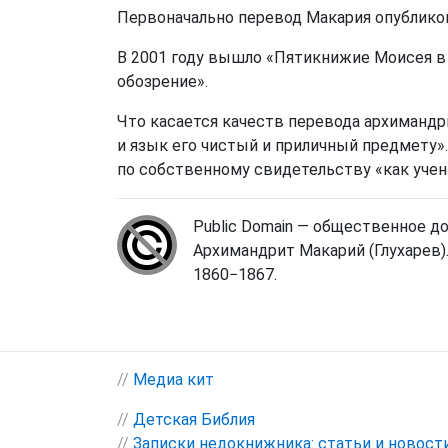
Первоначально перевод Макария опубликов
В 2001 году вышло «Пятикнижие Моисея в
обозрение».
Что касается качеств перевода архимандр
и язык его чистый и приличный предмету».
по собственному свидетельству «как учени
Public Domain — общественное д
Архимандрит Макарий (Глухарев)
1860−1867.
//
Медиа кит
//
Детская Библия
//
Записки недокнижника: статьи и новост