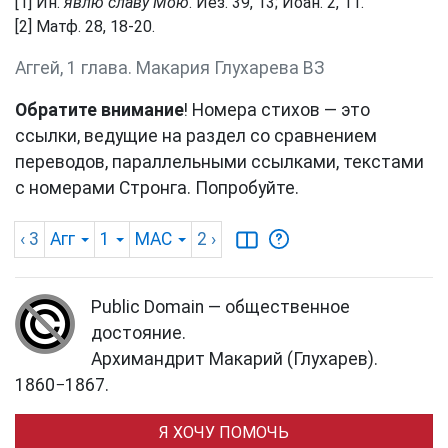
[1] Ин.
явлю славу Мою
. Иез. 39, 13; Иоан. 2, 11.
[2] Матф. 28, 18-20.
Аггей, 1 глава. Макария Глухарева ВЗ
Обратите внимание
! Номера стихов — это
ссылки, ведущие на раздел со сравнением
переводов, параллельными ссылками, текстами
с номерами Стронга. Попробуйте.
‹ 3
Агг
1
MAC
2
›
Public Domain — общественное
достояние.
Архимандрит Макарий (Глухарев).
1860−1867.
Я ХОЧУ ПОМОЧЬ