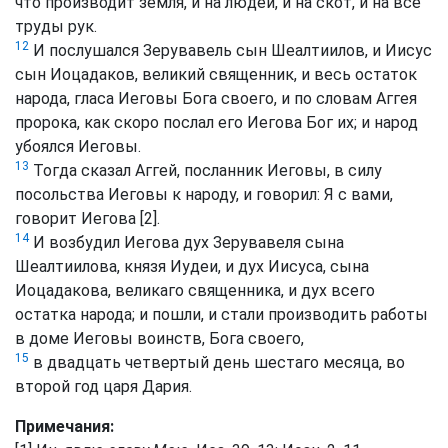
что производит земля, и на людей, и на скот, и на все
труды рук.
12
И послушался Зерувавель сын Шеалтиилов, и Иисус
сын Иоцадаков, великий священник, и весь остаток
народа, гласа Иеговы Бога своего, и по словам Аггея
пророка, как скоро послал его Иегова Бог их; и народ
убоялся Иеговы.
13
Тогда сказал Аггей, посланник Иеговы, в силу
посольства Иеговы к народу, и говорил: Я с вами,
говорит Иегова [2].
14
И возбудил Иегова дух Зерувавеля сына
Шеалтиилова, князя Иудеи, и дух Иисуса, сына
Иоцадакова, великаго священника, и дух всего
остатка народа; и пошли, и стали производить работы
в доме Иеговы воинств, Бога своего,
15
в двадцать четвертый день шестаго месяца, во
второй год царя Дария.
Примечания: