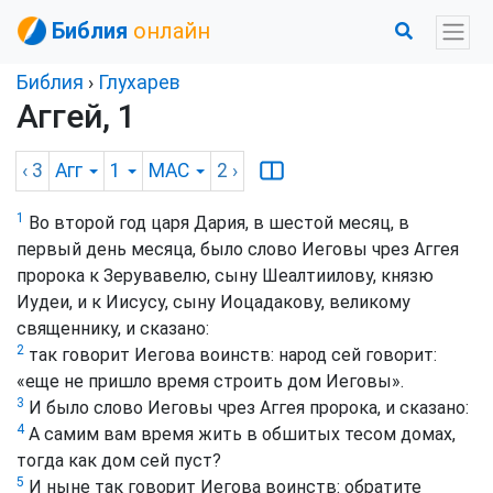
Библия
онлайн
Библия
›
Глухарев
Аггей, 1
‹ 3
Агг
1
MAC
2
›
1
Во второй год царя Дария, в шестой месяц, в
первый день месяца, было слово Иеговы чрез Аггея
пророка к Зерувавелю, сыну Шеалтиилову, князю
Иудеи, и к Иисусу, сыну Иоцадакову, великому
священнику, и сказано:
2
так говорит Иегова воинств: народ сей говорит:
«еще не пришло время строить дом Иеговы».
3
И было слово Иеговы чрез Аггея пророка, и сказано:
4
А самим вам время жить в обшитых тесом домах,
тогда как дом сей пуст?
5
И ныне так говорит Иегова воинств: обратите