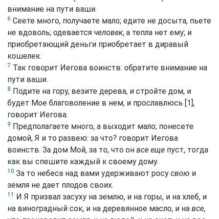
внимание на пути ваши.
6
Сеете много, получаете мало; едите не досыта, пьете
не вдоволь; одевается
человек
, а тепла нет ему; и
приобретающий деньги приобретает в диравый
кошелек.
7
Так говорит Иегова воинств: обратите внимание на
пути ваши.
8
Подите на гору, везите дерева, и стройте дом, и
будет Мое благоволение в нем, и прославлюсь [1],
говорит Иегова.
9
Предполагаете много, а выходит мало; понесете
домой, Я и то развею: за что? говорит Иегова
воинств. За дом Мой, за то, что он
все еще
пуст, тогда
как вы спешите каждый к своему дому.
10
За то небеса над вами удерживают росу
свою
и
земля не дает плодов своих.
11
И Я призвал засуху на землю, и на горы, и на хлеб, и
на виноградный сок, и на деревянное масло, и на
все
,