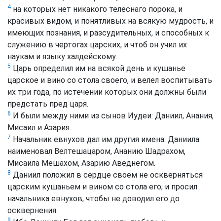
4
на которых нет никакого телеснаго порока, и
красивых видом, и понятливых на всякую мудрость, и
имеющих познания, и разсудительных, и способных к
служению в чертогах царских, и чтоб он учил их
наукам и языку халдейскому.
5
Царь определил им на всякой день и кушанье
царское и вино со стола своего, и велел воспитывать
их три года, по истечении которых они должны были
предстать пред царя.
6
И были между ними из сынов Иудеи: Даниил, Анания,
Мисаил и Азария.
7
Начальник евнухов дал им другия имена: Даниила
наименовал Велтешацаром, Ананию Шадрахом,
Мисаила Мешахом, Азарию Аведнегом.
8
Даниил положил в сердце своем не оскверняться
царским кушаньем и вином со стола его; и просил
начальника евнухов, чтобы не доводил его до
осквернения.
9