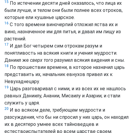
15
По истечении десяти дней оказалось, что лица их
были лучше, и телом они были полнее всех отроков,
которые ели кушанье царское.
16
С того времени виночерпий отложил яства их и
вино,
назначенное
им для питья, и давал им
пищу
из
растений.
17
И дал Бог четырем сим отрокам разум и
понятливость на всякия книги и
учения
мудрости.
Даниил же
сверх того
разумел всякия видения и сны.
18
По прошествии времени, в которое назначил царь
представить их, начальник евнухов привел их к
Невухаднецару.
19
Царь разговаривал с ними, и из всех их не нашлось
равных Даниилу, Анании, Мисаилу и Азарии; и стали
служить у царя.
20
И во всяком деле,
требующем
мудрости и
разсуждения, что бы ни спросил у них царь, он находил
их в десятеро умнее всех тайноведцев и
естествоиспытателей во всем царстве своем.