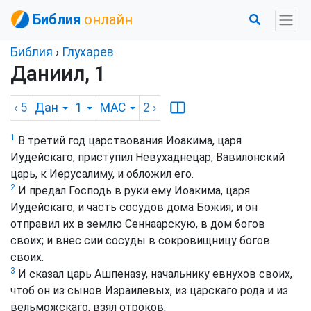
Библия
онлайн
Библия
›
Глухарев
Даниил, 1
‹ 5
Дан
1
MAC
2
›
1
В третий год царствования Иоакима, царя
Иудейскаго, приступил Невухаднецар, Вавилонский
царь, к Иерусалиму, и обложил его.
2
И предал Господь в руки ему Иоакима, царя
Иудейскаго, и часть сосудов дома Божия; и он
отправил их в землю Сеннаарскую, в дом богов
своих; и внес сии сосуды в сокровищницу богов
своих.
3
И сказал царь Ашпеназу, начальнику евнухов своих,
чтоб он из сынов Израилевых, из царскаго рода и из
вельможскаго, взял отроков,