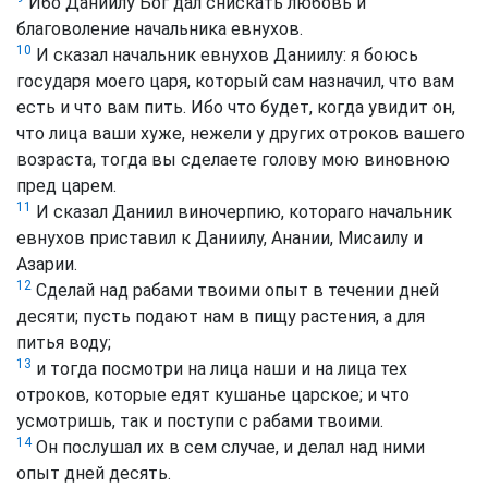
Ибо Даниилу Бог дал снискать любовь и
благоволение начальника евнухов.
10
И сказал начальник евнухов Даниилу: я боюсь
государя моего царя, который сам назначил, что вам
есть и что вам пить. Ибо что будет, когда увидит он,
что лица ваши хуже, нежели у других отроков вашего
возраста, тогда вы сделаете голову мою виновною
пред царем.
11
И сказал Даниил виночерпию, котораго начальник
евнухов приставил к Даниилу, Анании, Мисаилу и
Азарии.
12
Сделай над рабами твоими опыт в течении дней
десяти; пусть подают нам в пищу растения, а для
питья воду;
13
и тогда посмотри на лица наши и на лица тех
отроков, которые едят кушанье царское; и что
усмотришь, так и поступи с рабами твоими.
14
Он послушал их в сем случае, и делал над ними
опыт дней десять.