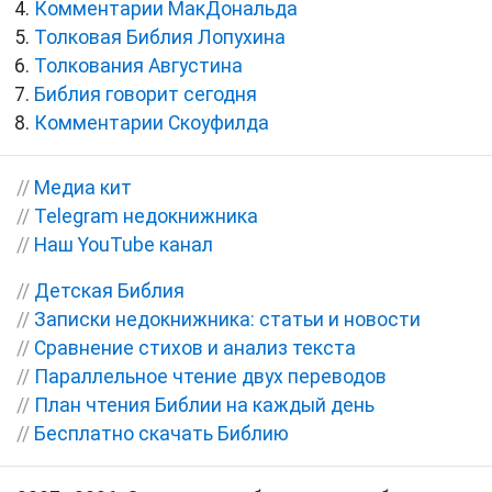
Комментарии МакДональда
Толковая Библия Лопухина
Толкования Августина
Библия говорит сегодня
Комментарии Скоуфилда
//
Медиа кит
//
Telegram недокнижника
//
Наш YouTube канал
//
Детская Библия
//
Записки недокнижника: статьи и новости
//
Сравнение стихов и анализ текста
//
Параллельное чтение двух переводов
//
План чтения Библии на каждый день
//
Бесплатно скачать Библию