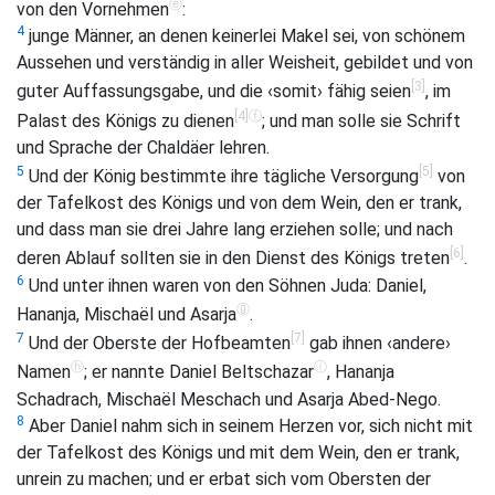
ⓔ
von den Vornehmen
:
4
junge Männer, an denen keinerlei Makel sei, von schönem
Aussehen und verständig in aller Weisheit, gebildet und von
[3]
guter Auffassungsgabe, und die ‹somit› fähig seien
, im
[4]
ⓕ
Palast des Königs zu dienen
; und man solle sie Schrift
und Sprache der Chaldäer lehren.
[5]
5
Und der König bestimmte ihre tägliche Versorgung
von
der Tafelkost des Königs und von dem Wein, den er trank,
und dass man sie drei Jahre lang erziehen solle; und nach
[6]
deren Ablauf sollten sie in den Dienst des Königs treten
.
6
Und unter ihnen waren von den Söhnen Juda: Daniel,
ⓖ
Hananja, Mischaël und Asarja
.
[7]
7
Und der Oberste der Hofbeamten
gab ihnen ‹andere›
ⓗ
ⓘ
Namen
; er nannte Daniel Beltschazar
, Hananja
Schadrach, Mischaël Meschach und Asarja Abed-Nego.
8
Aber Daniel nahm sich in seinem Herzen vor, sich nicht mit
der Tafelkost des Königs und mit dem Wein, den er trank,
unrein zu machen; und er erbat sich vom Obersten der