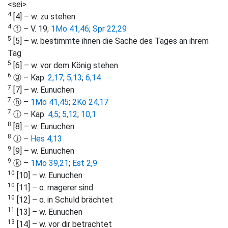
<sei>
4
[4] – w. zu stehen
4
ⓕ – V. 19;
1Mo 41,46
;
Spr 22,29
5
[5] – w. bestimmte ihnen die Sache des Tages an ihrem
Tag
5
[6] – w. vor dem König stehen
6
ⓖ – Kap.
2,17
;
5,13
;
6,14
7
[7] – w. Eunuchen
7
ⓗ –
1Mo 41,45
;
2Kö 24,17
7
ⓘ – Kap.
4,5
;
5,12
;
10,1
8
[8] – w. Eunuchen
8
ⓙ –
Hes 4,13
9
[9] – w. Eunuchen
9
ⓚ –
1Mo 39,21
;
Est 2,9
10
[10] – w. Eunuchen
10
[11] – o. magerer sind
10
[12] – o. in Schuld brächtet
11
[13] – w. Eunuchen
13
[14] – w. vor dir betrachtet