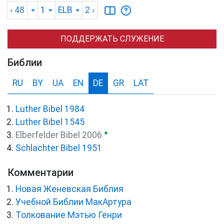
‹ 48
1
ELB
2
›
ПОДДЕРЖАТЬ СЛУЖЕНИЕ
Библии
RU
BY
UA
EN
DE
GR
LAT
Luther Bibel 1984
Luther Bibel 1545
●
Elberfelder Bibel 2006
Schlachter Bibel 1951
Комментарии
Новая Женевская Библия
Учебной Библии МакАртура
Толкование Мэтью Генри