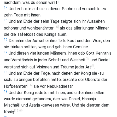
nachdem, was du sehen wirst!
14
Und er hörte auf sie in dieser Sache und versuchte es
zehn Tage mit ihnen.
15
Und am Ende der zehn Tage zeigte sich ihr Aussehen
[15]
schöner und wohlgenährter
als das aller jungen Männer,
die die Tafelkost des Königs aßen.
16
Da nahm der Aufseher ihre Tafelkost und den Wein, den
sie trinken sollten, weg und gab ihnen Gemüse.
17
Und diesen vier jungen Männern, ihnen gab Gott Kenntnis
ⓛ
und Verständnis in jeder Schrift und Weisheit
; und Daniel
ⓜ
verstand sich auf Visionen und Träume jeder Art
.
18
Und am Ende der Tage, nach denen der König sie ‹zu
sich› zu bringen befohlen hatte, brachte der Oberste der
[16]
Hofbeamten
sie vor Nebukadnezar.
19
Und der König redete mit ihnen; und unter ihnen allen
wurde niemand gefunden‹, der› wie Daniel, Hananja,
Mischaël und Asarja ‹gewesen wäre›. Und sie dienten dem
[17]
ⓝ
König
.