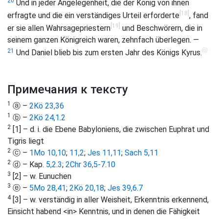
20
Und in jeder Angelegenheit, die der König von ihnen
[18]
erfragte und die ein verständiges Urteil erforderte
, fand
[19]
er sie allen Wahrsagepriestern
und Beschwörern, die in
seinem ganzen Königreich waren, zehnfach überlegen. —
ⓞ
21
Und Daniel blieb bis zum ersten Jahr des Königs Kyrus.
Примечания к тексту
1
ⓐ –
2Kö 23,36
1
ⓑ –
2Kö 24,1
.
2
2
[1] – d. i. die Ebene Babyloniens, die zwischen Euphrat und
Tigris liegt
2
ⓒ –
1Mo 10,10
;
11,2
;
Jes 11,11
;
Sach 5,11
2
ⓓ – Kap.
5,2
.
3
;
2Chr 36,5-7
.
10
3
[2] – w. Eunuchen
3
ⓔ –
5Mo 28,41
;
2Kö 20,18
;
Jes 39,6
.
7
4
[3] – w. verständig in aller Weisheit, Erkenntnis erkennend,
Einsicht habend <in> Kenntnis, und in denen die Fähigkeit