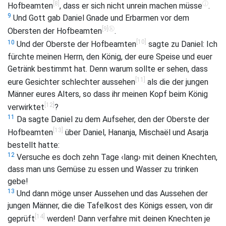
[8]
ⓙ
Hofbeamten
, dass er sich nicht unrein machen müsse
.
9
Und Gott gab Daniel Gnade und Erbarmen vor dem
[9]
ⓚ
Obersten der Hofbeamten
.
[10]
10
Und der Oberste der Hofbeamten
sagte zu Daniel: Ich
fürchte meinen Herrn, den König, der eure Speise und euer
Getränk bestimmt hat. Denn warum sollte er sehen, dass
[11]
eure Gesichter schlechter aussehen
als die der jungen
Männer eures Alters, so dass ihr meinen Kopf beim König
[12]
verwirktet
?
11
Da sagte Daniel zu dem Aufseher, den der Oberste der
[13]
Hofbeamten
über Daniel, Hananja, Mischaël und Asarja
bestellt hatte:
12
Versuche es doch zehn Tage ‹lang› mit deinen Knechten,
dass man uns Gemüse zu essen und Wasser zu trinken
gebe!
13
Und dann möge unser Aussehen und das Aussehen der
jungen Männer, die die Tafelkost des Königs essen, von dir
[14]
geprüft
werden! Dann verfahre mit deinen Knechten je