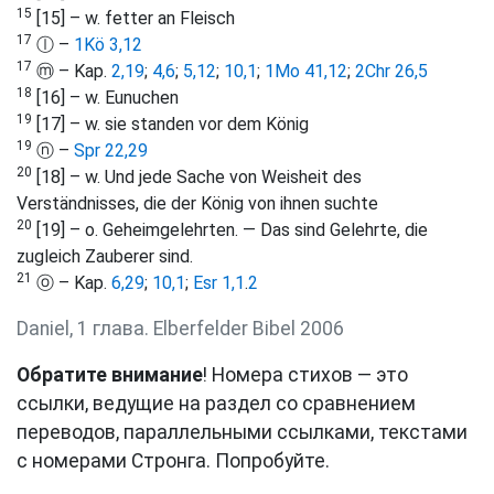
15
[15] – w. fetter an Fleisch
17
ⓛ –
1Kö 3,12
17
ⓜ – Kap.
2,19
;
4,6
;
5,12
;
10,1
;
1Mo 41,12
;
2Chr 26,5
18
[16] – w. Eunuchen
19
[17] – w. sie standen vor dem König
19
ⓝ –
Spr 22,29
20
[18] – w. Und jede Sache von Weisheit des
Verständnisses, die der König von ihnen suchte
20
[19] – o. Geheimgelehrten. — Das sind Gelehrte, die
zugleich Zauberer sind.
21
ⓞ – Kap.
6,29
;
10,1
;
Esr 1,1
.
2
Daniel, 1 глава. Elberfelder Bibel 2006
Обратите внимание
! Номера стихов — это
ссылки, ведущие на раздел со сравнением
переводов, параллельными ссылками, текстами
с номерами Стронга. Попробуйте.