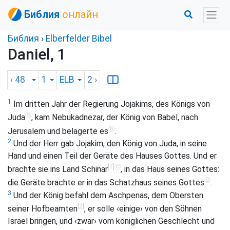
Библия
онлайн
Библия
›
Elberfelder Bibel
Daniel, 1
‹ 48
1
ELB
2
›
1
Im dritten Jahr der Regierung Jojakims, des Königs von
ⓐ
Juda
, kam Nebukadnezar, der König von Babel, nach
ⓑ
Jerusalem und belagerte es
.
2
Und der Herr gab Jojakim, den König von Juda, in seine
Hand und einen Teil der Geräte des Hauses Gottes. Und er
[1]
ⓒ
brachte sie ins Land Schinar
, in das Haus seines Gottes:
ⓓ
die Geräte brachte er in das Schatzhaus seines Gottes
.
3
Und der König befahl dem Aschpenas, dem Obersten
[2]
seiner Hofbeamten
, er solle ‹einige› von den Söhnen
Israel bringen, und ‹zwar› vom königlichen Geschlecht und