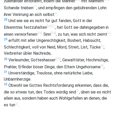
zueinander entbrannt, indem die Männer
mit Männern
ⓡ
Schande trieben
, und empfingen den gebührenden Lohn
ⓢ
ihrer Verirrung an sich selbst
.
28
Und wie sie es nicht für gut fanden, Gott in der
[22]
ⓣ
Erkenntnis festzuhalten
, hat Gott sie dahingegeben in
[23]
[24]
ⓤ
einen verworfenen
Sinn
, zu tun, was sich nicht ziemt
:
29
erfüllt mit aller Ungerechtigkeit, Bosheit, Habsucht,
ⓥ
Schlechtigkeit, voll von Neid, Mord, Streit, List, Tücke
;
Verbreiter übler Nachrede,
[25]
30
Verleumder, Gotteshasser
, Gewalttäter, Hochmütige,
ⓦ
Prahler, Erfinder böser Dinge, den Eltern Ungehorsame
,
31
Unverständige, Treulose, ohne natürliche Liebe,
Unbarmherzige.
32
Obwohl sie Gottes Rechtsforderung erkennen, dass die,
ⓧ
die so etwas tun, des Todes würdig sind
, üben sie es nicht
allein aus, sondern haben auch Wohlgefallen an denen, die
ⓨ
es tun
.