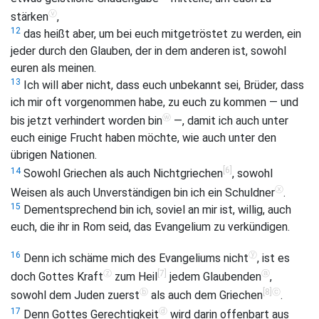
ⓥ
stärken
,
12
das heißt aber, um bei euch mitgetröstet zu werden, ein
jeder durch den Glauben, der in dem anderen ist, sowohl
euren als meinen.
13
Ich will aber nicht, dass euch unbekannt sei, Brüder, dass
ich mir oft vorgenommen habe, zu euch zu kommen — und
ⓦ
bis jetzt verhindert worden bin
—, damit ich auch unter
euch einige Frucht haben möchte, wie auch unter den
übrigen Nationen.
[6]
14
Sowohl Griechen als auch Nichtgriechen
, sowohl
ⓧ
Weisen als auch Unverständigen bin ich ein Schuldner
.
15
Dementsprechend bin ich, soviel an mir ist, willig, auch
euch, die ihr in Rom seid, das Evangelium zu verkündigen.
ⓨ
16
Denn ich schäme mich des Evangeliums nicht
, ist es
ⓩ
[7]
ⓐ
doch Gottes Kraft
zum Heil
jedem Glaubenden
,
ⓑ
[8]
ⓒ
sowohl dem Juden zuerst
als auch dem Griechen
.
ⓓ
17
Denn Gottes Gerechtigkeit
wird darin offenbart aus