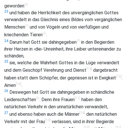
ⓜ
geworden
23
und haben die Herrlichkeit des unvergänglichen Gottes
verwandelt in das Gleichnis eines Bildes vom vergänglichen
ⓝ
Menschen
und von Vögeln und von vierfüßigen und
ⓞ
kriechenden Tieren
.
ⓟ
24
Darum hat Gott sie dahingegeben
in den Begierden
ihrer Herzen in ‹die› Unreinheit, ihre Leiber untereinander zu
schänden,
25
sie, welche die Wahrheit Gottes in die Lüge verwandelt
[14]
und dem Geschöpf Verehrung und Dienst
dargebracht
[15]
haben statt dem Schöpfer, der gepriesen ist in Ewigkeit
.
[16]
Amen
.
26
Deswegen hat Gott sie dahingegeben in schändliche
ⓠ
[17]
Leidenschaften
. Denn ihre Frauen
haben den
natürlichen Verkehr in den unnatürlichen verwandelt,
[18]
27
und ebenso haben auch die Männer
den natürlichen
[19]
Verkehr mit der Frau
verlassen, sind in ihrer Begierde
[20]
[21]