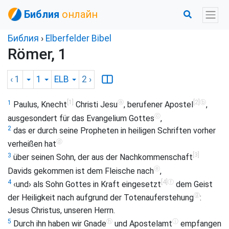
Библия
онлайн
Библия
›
Elberfelder Bibel
Römer, 1
‹ 1
1
ELB
2
›
[1]
ⓐ
[2]
ⓑ
1
Paulus, Knecht
Christi Jesu
, berufener Apostel
,
ⓒ
ausgesondert für das Evangelium Gottes
,
2
das er durch seine Propheten in heiligen Schriften vorher
ⓓ
verheißen hat
[3]
3
über seinen Sohn, der aus der Nachkommenschaft
ⓔ
Davids gekommen ist dem Fleische nach
,
[4]
ⓕ
4
‹und› als Sohn Gottes in Kraft eingesetzt
dem Geist
ⓖ
der Heiligkeit nach aufgrund der Totenauferstehung
:
Jesus Christus, unseren Herrn.
ⓗ
ⓘ
5
Durch ihn haben wir Gnade
und Apostelamt
empfangen