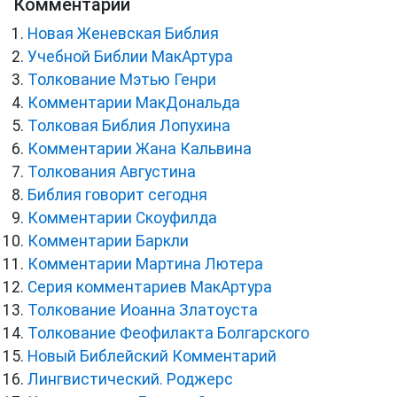
Комментарии
Новая Женевская Библия
Учебной Библии МакАртура
Толкование Мэтью Генри
Комментарии МакДональда
Толковая Библия Лопухина
Комментарии Жана Кальвина
Толкования Августина
Библия говорит сегодня
Комментарии Скоуфилда
Комментарии Баркли
Комментарии Мартина Лютера
Серия комментариев МакАртура
Толкование Иоанна Златоуста
Толкование Феофилакта Болгарского
Новый Библейский Комментарий
Лингвистический. Роджерс