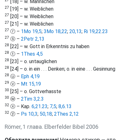
27
[18] – w. Männlichen
27
[19] – w. Weiblichen
27
[20] – w. Weiblichen
27
[21] – w. Weiblichen
27
ⓡ –
1Mo 19,5
;
3Mo 18,22
;
20,13
;
Ri 19,22
.
23
27
ⓢ –
2Petr 2,13
28
[22] – w. Gott in Erkenntnis zu haben
28
ⓣ –
1Thes 4,5
28
[23] – o. untauglichen
28
[24] – o. in ein . . . Denken; o. in eine . . . Gesinnung
28
ⓤ –
Eph 4,19
29
ⓥ –
Mt 15,19
30
[25] – o. Gottverhasste
30
ⓦ –
2Tim 3,2
.
3
32
ⓧ – Kap.
6,21
.
23
;
7,5
;
8,6
.
13
32
ⓨ –
Ps 10,3
;
50,18
;
2Thes 2,12
Römer, 1 глава. Elberfelder Bibel 2006