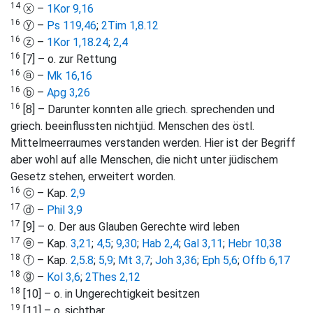
14
ⓧ –
1Kor 9,16
16
ⓨ –
Ps 119,46
;
2Tim 1,8
.
12
16
ⓩ –
1Kor 1,18
.
24
;
2,4
16
[7] – o. zur Rettung
16
ⓐ –
Mk 16,16
16
ⓑ –
Apg 3,26
16
[8] – Darunter konnten alle griech. sprechenden und
griech. beeinflussten nichtjüd. Menschen des östl.
Mittelmeerraumes verstanden werden. Hier ist der Begriff
aber wohl auf alle Menschen, die nicht unter jüdischem
Gesetz stehen, erweitert worden.
16
ⓒ – Kap.
2,9
17
ⓓ –
Phil 3,9
17
[9] – o. Der aus Glauben Gerechte wird leben
17
ⓔ – Kap.
3,21
;
4,5
;
9,30
;
Hab 2,4
;
Gal 3,11
;
Hebr 10,38
18
ⓕ – Kap.
2,5
.
8
;
5,9
;
Mt 3,7
;
Joh 3,36
;
Eph 5,6
;
Offb 6,17
18
ⓖ –
Kol 3,6
;
2Thes 2,12
18
[10] – o. in Ungerechtigkeit besitzen
19
[11] – o. sichtbar