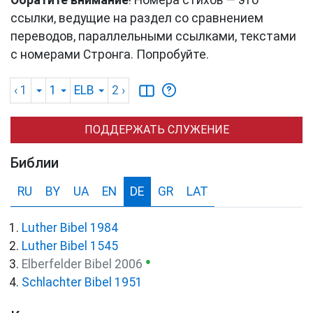
Обратите внимание
! Номера стихов — это
ссылки, ведущие на раздел со сравнением
переводов, параллельными ссылками, текстами
с номерами Стронга. Попробуйте.
‹ 1
1
ELB
2
›
ПОДДЕРЖАТЬ СЛУЖЕНИЕ
Библии
RU
BY
UA
EN
DE
GR
LAT
Luther Bibel 1984
Luther Bibel 1545
●
Elberfelder Bibel 2006
Schlachter Bibel 1951