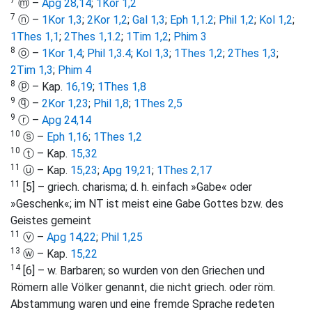
7
ⓜ –
Apg 28,14
;
1Kor 1,2
7
ⓝ –
1Kor 1,3
;
2Kor 1,2
;
Gal 1,3
;
Eph 1,1
.
2
;
Phil 1,2
;
Kol 1,2
;
1Thes 1,1
;
2Thes 1,1
.
2
;
1Tim 1,2
;
Phim 3
8
ⓞ –
1Kor 1,4
;
Phil 1,3
.
4
;
Kol 1,3
;
1Thes 1,2
;
2Thes 1,3
;
2Tim 1,3
;
Phim 4
8
ⓟ – Kap.
16,19
;
1Thes 1,8
9
ⓠ –
2Kor 1,23
;
Phil 1,8
;
1Thes 2,5
9
ⓡ –
Apg 24,14
10
ⓢ –
Eph 1,16
;
1Thes 1,2
10
ⓣ – Kap.
15,32
11
ⓤ – Kap.
15,23
;
Apg 19,21
;
1Thes 2,17
11
[5] – griech. charisma; d. h. einfach »Gabe« oder
»Geschenk«; im NT ist meist eine Gabe Gottes bzw. des
Geistes gemeint
11
ⓥ –
Apg 14,22
;
Phil 1,25
13
ⓦ – Kap.
15,22
14
[6] – w. Barbaren; so wurden von den Griechen und
Römern alle Völker genannt, die nicht griech. oder röm.
Abstammung waren und eine fremde Sprache redeten