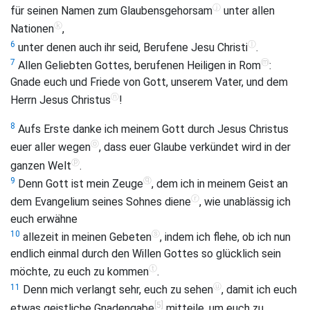
ⓙ
für seinen Namen zum Glaubensgehorsam
unter allen
ⓚ
Nationen
,
ⓛ
6
unter denen auch ihr seid, Berufene Jesu Christi
.
ⓜ
7
Allen Geliebten Gottes, berufenen Heiligen in Rom
:
Gnade euch und Friede von Gott, unserem Vater, und dem
ⓝ
Herrn Jesus Christus
!
8
Aufs Erste danke ich meinem Gott durch Jesus Christus
ⓞ
euer aller wegen
, dass euer Glaube verkündet wird in der
ⓟ
ganzen Welt
.
ⓠ
9
Denn Gott ist mein Zeuge
, dem ich in meinem Geist an
ⓡ
dem Evangelium seines Sohnes diene
, wie unablässig ich
euch erwähne
ⓢ
10
allezeit in meinen Gebeten
, indem ich flehe, ob ich nun
endlich einmal durch den Willen Gottes so glücklich sein
ⓣ
möchte, zu euch zu kommen
.
ⓤ
11
Denn mich verlangt sehr, euch zu sehen
, damit ich euch
[5]
etwas geistliche Gnadengabe
mitteile, um euch zu