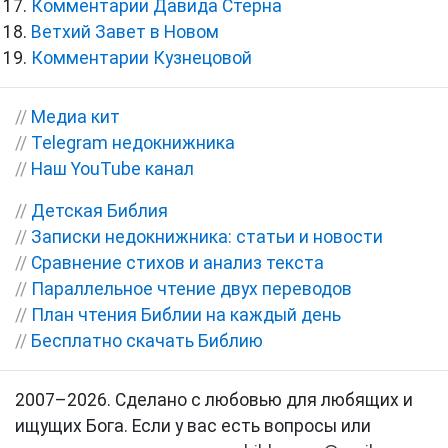
Комментарии Давида Стерна
Ветхий Завет в Новом
Комментарии Кузнецовой
//
Медиа кит
//
Telegram недокнижника
//
Наш YouTube канал
//
Детская Библия
//
Записки недокнижника: статьи и новости
//
Сравнение стихов и анализ текста
//
Параллельное чтение двух переводов
//
План чтения Библии на каждый день
//
Бесплатно скачать Библию
2007–2026. Сделано с любовью для любящих и
ищущих Бога. Если у вас есть вопросы или