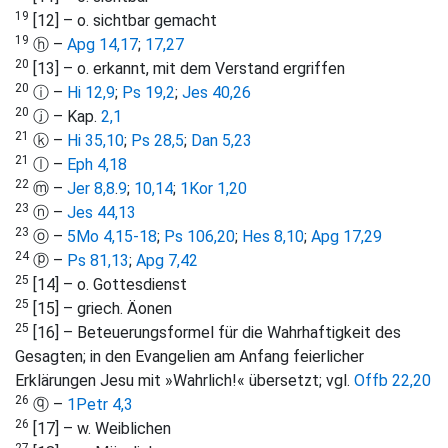
19
[12] – o. sichtbar gemacht
19
ⓗ –
Apg 14,17
;
17,27
20
[13] – o. erkannt, mit dem Verstand ergriffen
20
ⓘ –
Hi 12,9
;
Ps 19,2
;
Jes 40,26
20
ⓙ – Kap.
2,1
21
ⓚ –
Hi 35,10
;
Ps 28,5
;
Dan 5,23
21
ⓛ –
Eph 4,18
22
ⓜ –
Jer 8,8
.
9
;
10,14
;
1Kor 1,20
23
ⓝ –
Jes 44,13
23
ⓞ –
5Mo 4,15-18
;
Ps 106,20
;
Hes 8,10
;
Apg 17,29
24
ⓟ –
Ps 81,13
;
Apg 7,42
25
[14] – o. Gottesdienst
25
[15] – griech. Äonen
25
[16] – Beteuerungsformel für die Wahrhaftigkeit des
Gesagten; in den Evangelien am Anfang feierlicher
Erklärungen Jesu mit »Wahrlich!« übersetzt; vgl.
Offb 22,20
26
ⓠ –
1Petr 4,3
26
[17] – w. Weiblichen