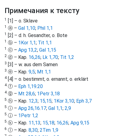
Примечания к тексту
1
[1] – o. Sklave
1
ⓐ –
Gal 1,10
;
Phil 1,1
1
[2] – d. h. Gesandter, o. Bote
1
ⓑ –
1Kor 1,1
;
Tit 1,1
1
ⓒ –
Apg 13,2
;
Gal 1,15
2
ⓓ – Kap.
16,26
;
Lk 1,70
;
Tit 1,2
3
[3] – w. aus dem Samen
3
ⓔ – Kap.
9,5
;
Mt 1,1
4
[4] – o. bestimmt; o. ernannt; o. erklärt
4
ⓕ –
Eph 1,19
.
20
4
ⓖ –
Mt 28,6
;
1Petr 3,18
5
ⓗ – Kap.
12,3
;
15,15
;
1Kor 3,10
;
Eph 3,7
5
ⓘ –
Apg 26,16
.
17
;
Gal 1,1
;
2,9
5
ⓙ –
1Petr 1,2
5
ⓚ – Kap.
11,13
;
15,18
;
16,26
;
Apg 9,15
6
ⓛ – Kap.
8,30
;
2Tim 1,9