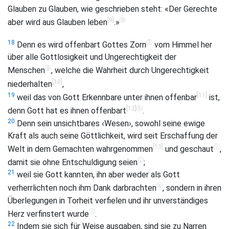
Glauben zu Glauben, wie geschrieben steht: «Der Gerechte
[9]
ⓔ
aber wird aus Glauben leben
.»
ⓕ
18
Denn es wird offenbart Gottes Zorn
vom Himmel her
über alle Gottlosigkeit und Ungerechtigkeit der
ⓖ
Menschen
, welche die Wahrheit durch Ungerechtigkeit
[10]
niederhalten
,
[11]
19
weil das von Gott Erkennbare unter ihnen offenbar
ist,
[12]
ⓗ
denn Gott hat es ihnen offenbart
.
20
Denn sein unsichtbares ‹Wesen›, sowohl seine ewige
Kraft als auch seine Göttlichkeit, wird seit Erschaffung der
[13]
ⓘ
Welt in dem Gemachten wahrgenommen
und geschaut
,
ⓙ
damit sie ohne Entschuldigung seien
;
21
weil sie Gott kannten, ihn aber weder als Gott
ⓚ
verherrlichten noch ihm Dank darbrachten
, sondern in ihren
Überlegungen in Torheit verfielen und ihr unverständiges
ⓛ
Herz verfinstert wurde
.
22
Indem sie sich für Weise ausgaben, sind sie zu Narren