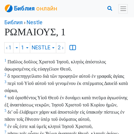
Библия
онлайн
Библия
›
Nestle
ΡΩΜΑΙΟΥΣ, 1
‹ 1
1
NESTLE
2
›
1
Παῦλος δοῦλος Χριστοῦ Ἰησοῦ, κλητὸς ἀπόστολος
ἀφωρισμένος εἰς εὐαγγέλιον Θεοῦ,
2
ὃ προεπηγγείλατο διὰ τῶν προφητῶν αὐτοῦ ἐν γραφαῖς ἁγίαις
3
περὶ τοῦ Υἱοῦ αὐτοῦ τοῦ γενομένου ἐκ σπέρματος Δαυεὶδ κατὰ
σάρκα,
4
τοῦ ὁρισθέντος Υἱοῦ Θεοῦ ἐν δυνάμει κατὰ πνεῦμα ἁγιωσύνης
ἐξ ἀναστάσεως νεκρῶν, Ἰησοῦ Χριστοῦ τοῦ Κυρίου ἡμῶν,
5
δι’ οὗ ἐλάβομεν χάριν καὶ ἀποστολὴν εἰς ὑπακοὴν πίστεως ἐν
πᾶσιν τοῖς ἔθνεσιν ὑπὲρ τοῦ ὀνόματος αὐτοῦ,
6
ἐν οἷς ἐστε καὶ ὑμεῖς κλητοὶ Ἰησοῦ Χριστοῦ,
7
πᾶσιν τοῖς οὖσιν ἐν Ῥώμῃ ἀγαπητοῖς Θεοῦ, κλητοῖς ἁγίοις·