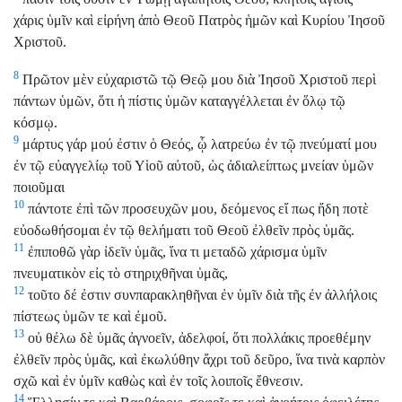
χάρις ὑμῖν καὶ εἰρήνη ἀπὸ Θεοῦ Πατρὸς ἡμῶν καὶ Κυρίου Ἰησοῦ
Χριστοῦ.
8
Πρῶτον μὲν εὐχαριστῶ τῷ Θεῷ μου διὰ Ἰησοῦ Χριστοῦ περὶ
πάντων ὑμῶν, ὅτι ἡ πίστις ὑμῶν καταγγέλλεται ἐν ὅλῳ τῷ
κόσμῳ.
9
μάρτυς γάρ μού ἐστιν ὁ Θεός, ᾧ λατρεύω ἐν τῷ πνεύματί μου
ἐν τῷ εὐαγγελίῳ τοῦ Υἱοῦ αὐτοῦ, ὡς ἀδιαλείπτως μνείαν ὑμῶν
ποιοῦμαι
10
πάντοτε ἐπὶ τῶν προσευχῶν μου, δεόμενος εἴ πως ἤδη ποτὲ
εὐοδωθήσομαι ἐν τῷ θελήματι τοῦ Θεοῦ ἐλθεῖν πρὸς ὑμᾶς.
11
ἐπιποθῶ γὰρ ἰδεῖν ὑμᾶς, ἵνα τι μεταδῶ χάρισμα ὑμῖν
πνευματικὸν εἰς τὸ στηριχθῆναι ὑμᾶς,
12
τοῦτο δέ ἐστιν συνπαρακληθῆναι ἐν ὑμῖν διὰ τῆς ἐν ἀλλήλοις
πίστεως ὑμῶν τε καὶ ἐμοῦ.
13
οὐ θέλω δὲ ὑμᾶς ἀγνοεῖν, ἀδελφοί, ὅτι πολλάκις προεθέμην
ἐλθεῖν πρὸς ὑμᾶς, καὶ ἐκωλύθην ἄχρι τοῦ δεῦρο, ἵνα τινὰ καρπὸν
σχῶ καὶ ἐν ὑμῖν καθὼς καὶ ἐν τοῖς λοιποῖς ἔθνεσιν.
14