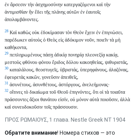
ἐν ἄρσεσιν τὴν ἀσχημοσύνην κατεργαζόμενοι καὶ τὴν
ἀντιμισθίαν ἣν ἔδει τῆς πλάνης αὐτῶν ἐν ἑαυτοῖς
ἀπολαμβάνοντες.
28
Καὶ καθὼς οὐκ ἐδοκίμασαν τὸν Θεὸν ἔχειν ἐν ἐπιγνώσει,
παρέδωκεν αὐτοὺς ὁ Θεὸς εἰς ἀδόκιμον νοῦν, ποιεῖν τὰ μὴ
καθήκοντα,
29
πεπληρωμένους πάσῃ ἀδικίᾳ πονηρίᾳ πλεονεξίᾳ κακίᾳ,
μεστοὺς φθόνου φόνου ἔριδος δόλου κακοηθείας, ψιθυριστάς,
30
καταλάλους, θεοστυγεῖς, ὑβριστάς, ὑπερηφάνους, ἀλαζόνας,
ἐφευρετὰς κακῶν, γονεῦσιν ἀπειθεῖς,
31
ἀσυνέτους, ἀσυνθέτους, ἀστόργους, ἀνελεήμονας·
32
οἵτινες τὸ δικαίωμα τοῦ Θεοῦ ἐπιγνόντες, ὅτι οἱ τὰ τοιαῦτα
πράσσοντες ἄξιοι θανάτου εἰσίν, οὐ μόνον αὐτὰ ποιοῦσιν, ἀλλὰ
καὶ συνευδοκοῦσιν τοῖς πράσσουσιν.
ΠΡΟΣ ΡΩΜΑΙΟΥΣ, 1 глава. Nestle Greek NT 1904
Обратите внимание
! Номера стихов — это