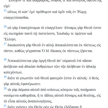
Ἕλλησίν τε καὶ Βαρβάροις, σοφοῖς τε καὶ ἀνοήτοις ὀφειλέτης
εἰμί·
15
οὕτως τὸ κατ’ ἐμὲ πρόθυμον καὶ ὑμῖν τοῖς ἐν Ῥώμῃ
εὐαγγελίσασθαι.
16
οὐ γὰρ ἐπαισχύνομαι τὸ εὐαγγέλιον· δύναμις γὰρ Θεοῦ ἐστιν
εἰς σωτηρίαν παντὶ τῷ πιστεύοντι, Ἰουδαίῳ τε πρῶτον καὶ
Ἕλληνι.
17
δικαιοσύνη γὰρ Θεοῦ ἐν αὐτῷ ἀποκαλύπτεται ἐκ πίστεως εἰς
πίστιν, καθὼς γέγραπται Ὁ δὲ δίκαιος ἐκ πίστεως ζήσεται.
18
Ἀποκαλύπτεται γὰρ ὀργὴ Θεοῦ ἀπ’ οὐρανοῦ ἐπὶ πᾶσαν
ἀσέβειαν καὶ ἀδικίαν ἀνθρώπων τῶν τὴν ἀλήθειαν ἐν ἀδικίᾳ
κατεχόντων,
19
διότι τὸ γνωστὸν τοῦ Θεοῦ φανερόν ἐστιν ἐν αὐτοῖς· ὁ θεὸς
γὰρ αὐτοῖς ἐφανέρωσεν.
20
τὰ γὰρ ἀόρατα αὐτοῦ ἀπὸ κτίσεως κόσμου τοῖς ποιήμασιν
νοούμενα καθορᾶται, ἥ τε ἀΐδιος αὐτοῦ δύναμις καὶ θειότης, εἰς
τὸ εἶναι αὐτοὺς ἀναπολογήτους,
21
διότι γνόντες τὸν Θεὸν οὐχ ὡς Θεὸν ἐδόξασαν ἢ