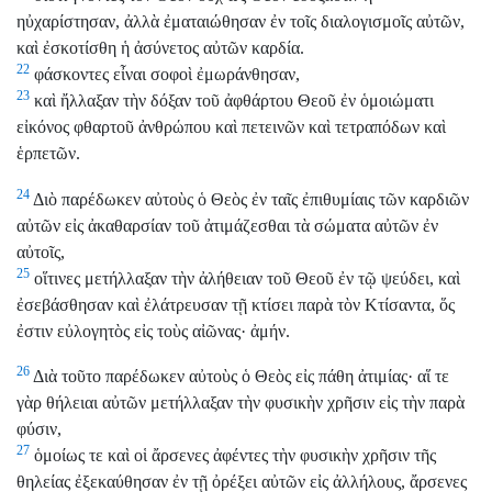
ηὐχαρίστησαν, ἀλλὰ ἐματαιώθησαν ἐν τοῖς διαλογισμοῖς αὐτῶν,
καὶ ἐσκοτίσθη ἡ ἀσύνετος αὐτῶν καρδία.
22
φάσκοντες εἶναι σοφοὶ ἐμωράνθησαν,
23
καὶ ἤλλαξαν τὴν δόξαν τοῦ ἀφθάρτου Θεοῦ ἐν ὁμοιώματι
εἰκόνος φθαρτοῦ ἀνθρώπου καὶ πετεινῶν καὶ τετραπόδων καὶ
ἑρπετῶν.
24
Διὸ παρέδωκεν αὐτοὺς ὁ Θεὸς ἐν ταῖς ἐπιθυμίαις τῶν καρδιῶν
αὐτῶν εἰς ἀκαθαρσίαν τοῦ ἀτιμάζεσθαι τὰ σώματα αὐτῶν ἐν
αὐτοῖς,
25
οἵτινες μετήλλαξαν τὴν ἀλήθειαν τοῦ Θεοῦ ἐν τῷ ψεύδει, καὶ
ἐσεβάσθησαν καὶ ἐλάτρευσαν τῇ κτίσει παρὰ τὸν Κτίσαντα, ὅς
ἐστιν εὐλογητὸς εἰς τοὺς αἰῶνας· ἀμήν.
26
Διὰ τοῦτο παρέδωκεν αὐτοὺς ὁ Θεὸς εἰς πάθη ἀτιμίας· αἵ τε
γὰρ θήλειαι αὐτῶν μετήλλαξαν τὴν φυσικὴν χρῆσιν εἰς τὴν παρὰ
φύσιν,
27
ὁμοίως τε καὶ οἱ ἄρσενες ἀφέντες τὴν φυσικὴν χρῆσιν τῆς
θηλείας ἐξεκαύθησαν ἐν τῇ ὀρέξει αὐτῶν εἰς ἀλλήλους, ἄρσενες