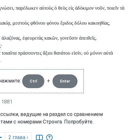
νώσει, παρέδωκεν αὐτοὺς ὁ θεὸς εἰς ἀδόκιμον νοῦν, ποιεῖν τὰ
ακίᾳ, μεστοὺς φθόνου φόνου ἔριδος δόλου κακοηθίας,
 ἀλαζόνας, ἐφευρετὰς κακῶν, γονεῦσιν ἀπειθεῖς,
·
τὰ τοιαῦτα πράσσοντες ἄξιοι θανάτου εἰσίν, οὐ μόνον αὐτὰ
.
 нажмите:
+
Ctrl
Enter
 1881
 ссылки, ведущие на раздел со сравнением
тами с номерами Стронга. Попробуйте.
2
глава
›