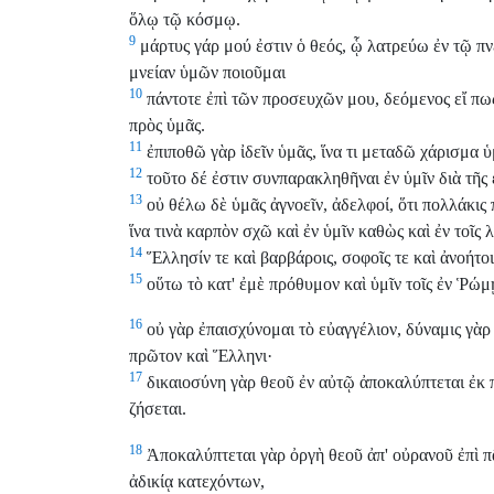
ὅλῳ τῷ κόσμῳ.
9
μάρτυς γάρ μού ἐστιν ὁ θεός, ᾧ λατρεύω ἐν τῷ πν
μνείαν ὑμῶν ποιοῦμαι
10
πάντοτε ἐπὶ τῶν προσευχῶν μου, δεόμενος εἴ πω
πρὸς ὑμᾶς.
11
ἐπιποθῶ γὰρ ἰδεῖν ὑμᾶς, ἵνα τι μεταδῶ χάρισμα ὑ
12
τοῦτο δέ ἐστιν συνπαρακληθῆναι ἐν ὑμῖν διὰ τῆς 
13
οὐ θέλω δὲ ὑμᾶς ἀγνοεῖν, ἀδελφοί, ὅτι πολλάκις
ἵνα τινὰ καρπὸν σχῶ καὶ ἐν ὑμῖν καθὼς καὶ ἐν τοῖς λ
14
Ἕλλησίν τε καὶ βαρβάροις, σοφοῖς τε καὶ ἀνοήτοις
15
οὕτω τὸ κατ' ἐμὲ πρόθυμον καὶ ὑμῖν τοῖς ἐν Ῥώμ
16
οὐ γὰρ ἐπαισχύνομαι τὸ εὐαγγέλιον, δύναμις γὰρ 
πρῶτον καὶ Ἕλληνι·
17
δικαιοσύνη γὰρ θεοῦ ἐν αὐτῷ ἀποκαλύπτεται ἐκ πί
ζήσεται.
18
Ἀποκαλύπτεται γὰρ ὀργὴ θεοῦ ἀπ' οὐρανοῦ ἐπὶ π
ἀδικίᾳ κατεχόντων,