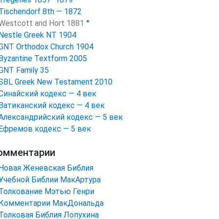
Tischendorf 8th — 1872
●
Westcott and Hort 1881
Nestle Greek NT 1904
GNT Orthodox Church 1904
Byzantine Textform 2005
GNT Family 35
SBL Greek New Testament 2010
Синайский кодекс — 4 век
Ватиканский кодекс — 4 век
Александрийский кодекс — 5 век
Ефремов кодекс — 5 век
омментарии
Новая Женевская Библия
Учебной Библии МакАртура
Толкование Мэтью Генри
Комментарии МакДональда
Толковая Библия Лопухина