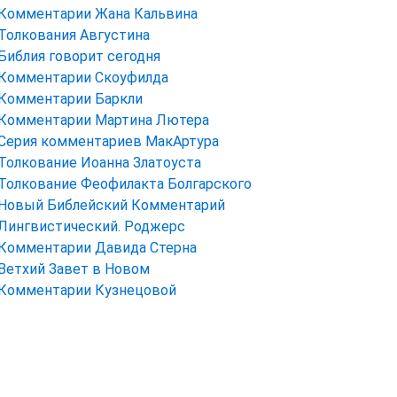
Комментарии Жана Кальвина
Толкования Августина
Библия говорит сегодня
Комментарии Скоуфилда
Комментарии Баркли
Комментарии Мартина Лютера
Серия комментариев МакАртура
Толкование Иоанна Златоуста
Толкование Феофилакта Болгарского
Новый Библейский Комментарий
Лингвистический. Роджерс
Комментарии Давида Стерна
Ветхий Завет в Новом
Комментарии Кузнецовой