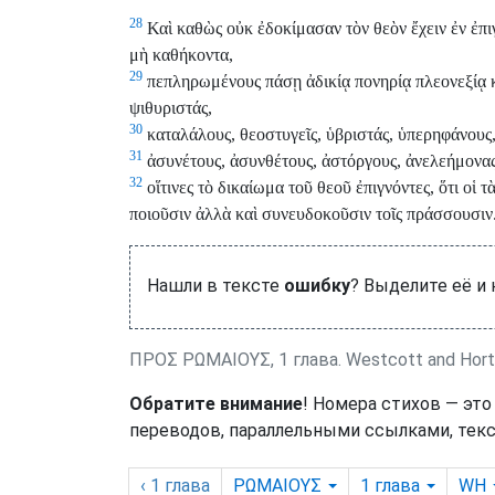
28
Καὶ καθὼς οὐκ ἐδοκίμασαν τὸν θεὸν ἔχειν ἐν ἐπιγ
μὴ καθήκοντα,
29
πεπληρωμένους πάσῃ ἀδικίᾳ πονηρίᾳ πλεονεξίᾳ κ
ψιθυριστάς,
30
καταλάλους, θεοστυγεῖς, ὑβριστάς, ὑπερηφάνους,
31
ἀσυνέτους, ἀσυνθέτους, ἀστόργους, ἀνελεήμονας
32
οἵτινες τὸ δικαίωμα τοῦ θεοῦ ἐπιγνόντες, ὅτι οἱ 
ποιοῦσιν ἀλλὰ καὶ συνευδοκοῦσιν τοῖς πράσσουσιν
Нашли в тексте
ошибку
? Выделите её и
ΠΡΟΣ ΡΩΜΑΙΟΥΣ, 1 глава. Westcott and Hort
Обратите внимание
! Номера стихов — это
переводов, параллельными ссылками, текс
‹ 1
глава
ΡΩΜΑΙΟΥΣ
1
глава
WH