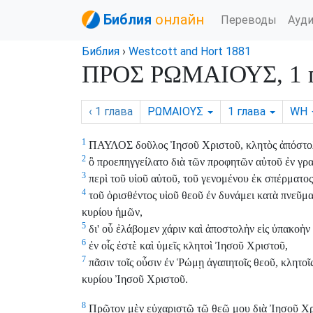
Библия
онлайн
Переводы
Ауд
Библия
›
Westcott and Hort 1881
ΠΡΟΣ ΡΩΜΑΙΟΥΣ, 1 г
‹ 1
глава
ΡΩΜΑΙΟΥΣ
1
глава
WH
1
ΠΑΥΛΟΣ δοῦλος Ἰησοῦ Χριστοῦ, κλητὸς ἀπόστολο
2
ὃ προεπηγγείλατο διὰ τῶν προφητῶν αὐτοῦ ἐν γραφ
3
περὶ τοῦ υἱοῦ αὐτοῦ, τοῦ γενομένου ἐκ σπέρματος
4
τοῦ ὁρισθέντος υἱοῦ θεοῦ ἐν δυνάμει κατὰ πνεῦμ
κυρίου ἡμῶν,
5
δι' οὗ ἐλάβομεν χάριν καὶ ἀποστολὴν εἰς ὑπακοὴν 
6
ἐν οἷς ἐστὲ καὶ ὑμεῖς κλητοὶ Ἰησοῦ Χριστοῦ,
7
πᾶσιν τοῖς οὖσιν ἐν Ῥώμῃ ἀγαπητοῖς θεοῦ, κλητοῖς
κυρίου Ἰησοῦ Χριστοῦ.
8
Πρῶτον μὲν εὐχαριστῶ τῷ θεῷ μου διὰ Ἰησοῦ Χρισ