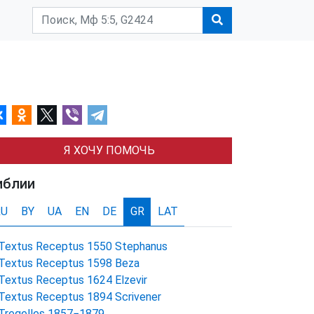
Я ХОЧУ ПОМОЧЬ
иблии
RU
BY
UA
EN
DE
GR
LAT
Textus Receptus 1550 Stephanus
Textus Receptus 1598 Beza
Textus Receptus 1624 Elzevir
Textus Receptus 1894 Scrivener
Tregelles 1857−1879