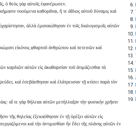
ῖς, ὁ θεὸς γὰρ αὐτοῖς ἐφανέρωσεν.
ιήμασιν νοούμενα καθορᾶται, ἥ τε ἀΐδιος αὐτοῦ δύναμις καὶ
ηὐχαρίστησαν, ἀλλὰ ἐματαιώθησαν ἐν τοῖς διαλογισμοῖς αὐτῶν
οιώματι εἰκόνος φθαρτοῦ ἀνθρώπου καὶ πετεινῶν καὶ
 τῶν καρδιῶν αὐτῶν εἰς ἀκαθαρσίαν τοῦ ἀτιμάζεσθαι τὰ
ψεύδει, καὶ ἐσεβάσθησαν καὶ ἐλάτρευσαν τῇ κτίσει παρὰ τὸν
ίας· αἵ τε γὰρ θήλειαι αὐτῶν μετήλλαξαν τὴν φυσικὴν χρῆσιν
ῆσιν τῆς θηλείας ἐξεκαύθησαν ἐν τῇ ὀρέξει αὐτῶν εἰς
εργαζόμενοι καὶ τὴν ἀντιμισθίαν ἣν ἔδει τῆς πλάνης αὐτῶν ἐν