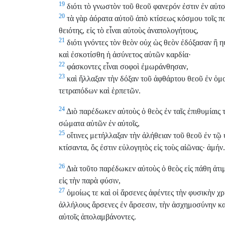
19
διότι τὸ γνωστὸν τοῦ θεοῦ φανερόν ἐστιν ἐν αὐτο
20
τὰ γὰρ ἀόρατα αὐτοῦ ἀπὸ κτίσεως κόσμου τοῖς πο
θειότης, εἰς τὸ εἶναι αὐτοὺς ἀναπολογήτους,
21
διότι γνόντες τὸν θεὸν οὐχ ὡς θεὸν ἐδόξασαν ἢ 
καὶ ἐσκοτίσθη ἡ ἀσύνετος αὐτῶν καρδία·
22
φάσκοντες εἶναι σοφοὶ ἐμωράνθησαν,
23
καὶ ἤλλαξαν τὴν δόξαν τοῦ ἀφθάρτου θεοῦ ἐν ὁμ
τετραπόδων καὶ ἑρπετῶν.
24
Διὸ παρέδωκεν αὐτοὺς ὁ θεὸς ἐν ταῖς ἐπιθυμίαις
σώματα αὐτῶν ἐν αὐτοῖς,
25
οἵτινες μετήλλαξαν τὴν ἀλήθειαν τοῦ θεοῦ ἐν τῷ 
κτίσαντα, ὅς ἐστιν εὐλογητὸς εἰς τοὺς αἰῶνας· ἀμήν.
26
Διὰ τοῦτο παρέδωκεν αὐτοὺς ὁ θεὸς εἰς πάθη ἀτιμ
εἰς τὴν παρὰ φύσιν,
27
ὁμοίως τε καὶ οἱ ἄρσενες ἀφέντες τὴν φυσικὴν χρ
ἀλλήλους ἄρσενες ἐν ἄρσεσιν, τὴν ἀσχημοσύνην κατ
αὑτοῖς ἀπολαμβάνοντες.