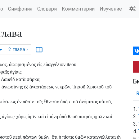
ио
Симфония
Словари
Комментарии
Изучение
лава
2
глава
›
ς, ἀφωρισμένος εἰς εὐαγγέλιον θεοῦ
αῖς ἁγίαις
 Δαυεὶδ κατὰ σάρκα,
Б
α ἁγιωσύνης ἐξ ἀναστάσεως νεκρῶν, Ἰησοῦ Χριστοῦ τοῦ
πίστεως ἐν πᾶσιν τοῖς ἔθνεσιν ὑπὲρ τοῦ ὀνόματος αὐτοῦ,
 ἁγίοις· χάρις ὑμῖν καὶ εἰρήνη ἀπὸ θεοῦ πατρὸς ἡμῶν καὶ
τοῦ περὶ πάντων ὑμῶν, ὅτι ἡ πίστις ὑμῶν καταγγέλλεται ἐν