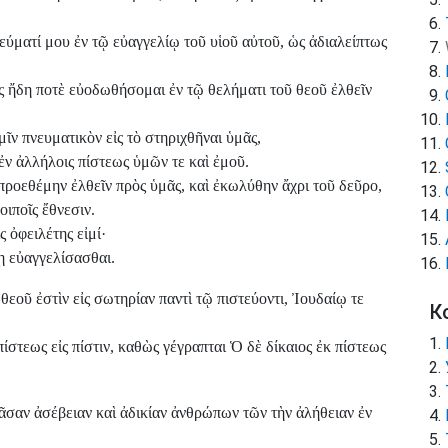
εύματί μου ἐν τῷ εὐαγγελίῳ τοῦ υἱοῦ αὐτοῦ, ὡς ἀδιαλείπτως
ς ἤδη ποτὲ εὐοδωθήσομαι ἐν τῷ θελήματι τοῦ θεοῦ ἐλθεῖν
μῖν πνευματικὸν εἰς τὸ στηριχθῆναι ὑμᾶς,
ἐν ἀλλήλοις πίστεως ὑμῶν τε καὶ ἐμοῦ.
 προεθέμην ἐλθεῖν πρὸς ὑμᾶς, καὶ ἐκωλύθην ἄχρι τοῦ δεῦρο,
οιποῖς ἔθνεσιν.
 ὀφειλέτης εἰμί·
ῃ εὐαγγελίσασθαι.
θεοῦ ἐστὶν εἰς σωτηρίαν παντὶ τῷ πιστεύοντι, Ἰουδαίῳ τε
К
στεως εἰς πίστιν, καθὼς γέγραπται Ὁ δὲ δίκαιος ἐκ πίστεως
ᾶσαν ἀσέβειαν καὶ ἀδικίαν ἀνθρώπων τῶν τὴν ἀλήθειαν ἐν