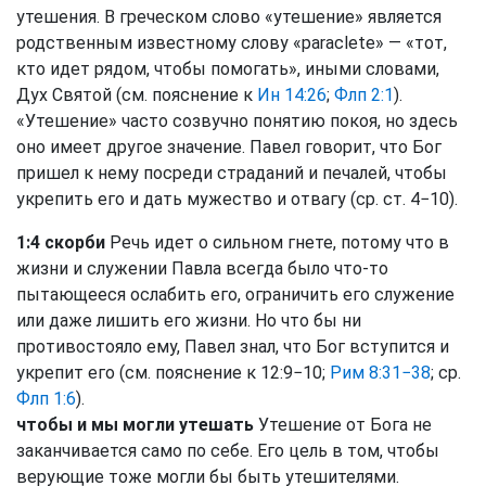
утешения. В греческом слово «утешение» является
родственным известному слову «paraclete» — «тот,
кто идет рядом, чтобы помогать», иными словами,
Дух Святой (см. пояснение к
Ин 14:26
;
Флп 2:1
).
«Утешение» часто созвучно понятию покоя, но здесь
оно имеет другое значение. Павел говорит, что Бог
пришел к нему посреди страданий и печалей, чтобы
укрепить его и дать мужество и отвагу (ср. ст. 4−10).
1:4 скорби
Речь идет о сильном гнете, потому что в
жизни и служении Павла всегда было что-то
пытающееся ослабить его, ограничить его служение
или даже лишить его жизни. Но что бы ни
противостояло ему, Павел знал, что Бог вступится и
укрепит его (см. пояснение к 12:9−10;
Рим 8:31−38
; ср.
Флп 1:6
).
чтобы и мы могли утешать
Утешение от Бога не
заканчивается само по себе. Его цель в том, чтобы
верующие тоже могли бы быть утешителями.