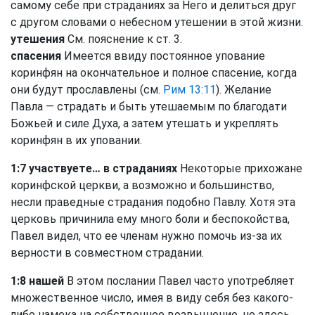
самому себе при страданиях за Него и делиться друг
с другом словами о небесном утешении в этой жизни.
утешения
См. пояснение к ст. 3.
спасения
Имеется ввиду постоянное упование
коринфян на окончательное и полное спасение, когда
они будут прославлены (см.
Рим 13:11
). Желание
Павла — страдать и быть утешаемым по благодати
Божьей и силе Духа, а затем утешать и укреплять
коринфян в их уповании.
1:7 участвуете… в страданиях
Некоторые прихожане
коринфской церкви, а возможно и большинство,
несли праведные страдания подобно Павлу. Хотя эта
церковь причинила ему много боли и беспокойства,
Павел видел, что ее членам нужно помочь из-за их
верности в совместном страдании.
1:8 нашей
В этом послании Павел часто употребляет
множественное число, имея в виду себя без какого-
либо намека на собственное возвышение, но здесь