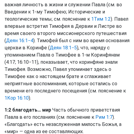
важная личность в жизни и служении Павла (см. во
Введении к 1-му Тимофею; Исторические и
теологические темы; см. пояснение к
1Тим 1:2
). Павел
впервые встретил Тимофея в Дервии и Листре во
время своего второго миссионерского путешествия
(
Деян 16:1−4
). Тимофей был с ним во время основания
церкви в Коринфе (
Деян 18:1−5
), что, наряду с
упоминанием Павла о Тимофее в 1-м Коринфянам
(4:17; 16:10−11), показывает, что коринфяне знали
Тимофея. Возможно, Павел упоминает здесь о
Тимофее как о настоящем брате и сглаживает
неприятные воспоминания, которые остались со
времени его последнего посещения (см. пояснение к
1Кор 16:10
).
1:2 благодать… мир
Часть обычного приветствия
Павла в его посланиях (см. пояснение к
Рим 1:7
).
«Благодать» есть незаслуженная милость Божья, а
«мир» — одна из ее составляющих.