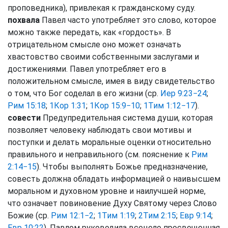
проповедника), привлекая к гражданскому суду.
похвала
Павел часто употребляет это слово, которое
можно также передать, как «гордость». В
отрицательном смысле оно может означать
хвастовство своими собственными заслугами и
достижениями. Павел употребляет его в
положительном смысле, имея в виду свидетельство
о том, что Бог соделал в его жизни (ср.
Иер 9:23−24
;
Рим 15:18
;
1Кор 1:31
;
1Кор 15:9−10
;
1Тим 1:12−17
).
совести
Предупредительная система души, которая
позволяет человеку наблюдать свои мотивы и
поступки и делать моральные оценки относительно
правильного и неправильного (см. пояснение к
Рим
2:14−15
). Чтобы выполнять Божье предназначение,
совесть должна обладать информацией о наивысшем
моральном и духовном уровне и наилучшей норме,
что означает повиновение Духу Святому через Слово
Божие (ср.
Рим 12:1−2
;
1Тим 1:19
;
2Тим 2:15
;
Евр 9:14
;
Евр 10:22
). Павлом руководила всецело просвещенная