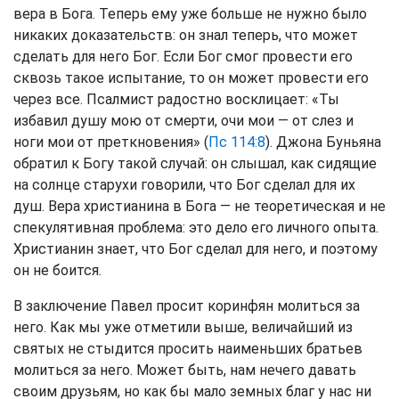
вера в Бога. Теперь ему уже больше не нужно было
никаких доказательств: он знал теперь, что может
сделать для него Бог. Если Бог смог провести его
сквозь такое испытание, то он может провести его
через все. Псалмист радостно восклицает: «Ты
избавил душу мою от смерти, очи мои — от слез и
ноги мои от преткновения» (
Пс 114:8
). Джона Буньяна
обратил к Богу такой случай: он слышал, как сидящие
на солнце старухи говорили, что Бог сделал для их
душ. Вера христианина в Бога — не теоретическая и не
спекулятивная проблема: это дело его личного опыта.
Христианин знает, что Бог сделал для него, и поэтому
он не боится.
В заключение Павел просит коринфян молиться за
него. Как мы уже отметили выше, величайший из
святых не стыдится просить наименьших братьев
молиться за него. Может быть, нам нечего давать
своим друзьям, но как бы мало земных благ у нас ни