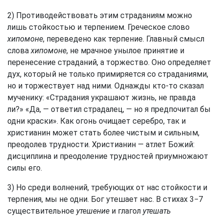
2) Противодействовать этим страданиям можно
лишь стойкостью и терпением. Греческое слово
хипомоне
, переведено как терпение. Главный смысл
слова
хипомоне
, не мрачное унылое принятие и
перенесение страданий, а торжество. Оно определяет
дух, который не только примиряется со страданиями,
но и торжествует над ними. Однажды кто-то сказал
мученику: «Страдания украшают жизнь, не правда
ли?» «Да, — ответил страдалец, — но я предпочитал бы
одни краски». Как огонь очищает серебро, так и
христианин может стать более чистым и сильным,
преодолев трудности. Христианин — атлет Божий:
дисциплина и преодоление трудностей приумножают
силы его.
3) Но среди волнений, требующих от нас стойкости и
терпения, мы не одни. Бог утешает нас. В стихах 3−7
существительное
утешение
и глагол
утешать