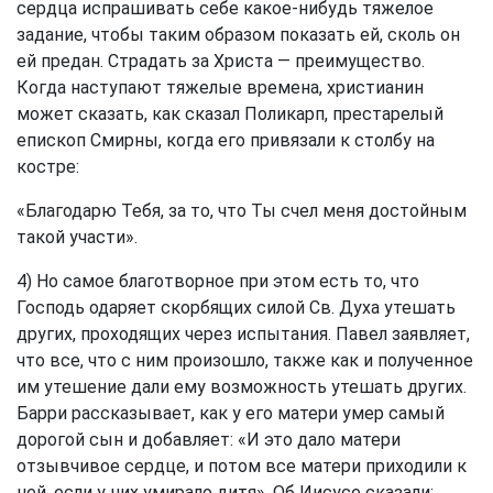
сердца испрашивать себе какое-нибудь тяжелое
задание, чтобы таким образом показать ей, сколь он
ей предан. Страдать за Христа — преимущество.
Когда наступают тяжелые времена, христианин
может сказать, как сказал Поликарп, престарелый
епископ Смирны, когда его привязали к столбу на
костре:
«Благодарю Тебя, за то, что Ты счел меня достойным
такой участи».
4) Но самое благотворное при этом есть то, что
Господь одаряет скорбящих силой Св. Духа утешать
других, проходящих через испытания. Павел заявляет,
что все, что с ним произошло, также как и полученное
им утешение дали ему возможность утешать других.
Барри рассказывает, как у его матери умер самый
дорогой сын и добавляет: «И это дало матери
отзывчивое сердце, и потом все матери приходили к
ней, если у них умирало дитя». Об Иисусе сказали: