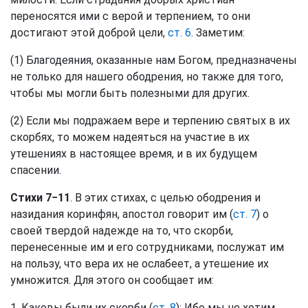
переносятся ими с верой и терпением, то они
достигают этой доброй цели,
ст. 6
. Заметим:
(1) Благодеяния, оказанные нам Богом, предназначены
не только для нашего ободрения, но также для того,
чтобы мы могли быть полезными для других.
(2) Если мы подражаем вере и терпению святых в их
скорбях, то можем надеяться на участие в их
утешениях в настоящее время, и в их будущем
спасении.
Стихи 7−11
. В этих стихах, с целью ободрения и
назидания коринфян, апостол говорит им (
ст. 7
) о
своей твердой надежде на то, что скорби,
перенесенные им и его сотрудниками, послужат им
на пользу, что вера их не ослабеет, а утешение их
умножится. Для этого он сообщает им:
1. Каковы были их скорби (
ст. 8
): Ибо мы не хотим