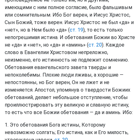
имеющими с ним полное согласие, было фальшивым
или сомнительным. Ибо Бог верен, и Иисус Христос,
Сын Божий, тоже верен. Иисус Христос не был «да» и
«нет», но в Нем было «да» (
ст. 19
), то есть только
непогрешимая истина. И обетования Божии во Христе
не «да» и «нет», но «да» и «аминь» (
ст. 20
). Каждое
слово в Евангелии Христовом непреложно,
неизменно, его истинность не подлежит сомнению.
Обетования евангельского завета тверды и
непоколебимы. Плохие люди лживы, а хорошие —
непостоянны, но Бог верен, Он не лжет и не
изменяется. Апостол, упомянув о твердости Божиих
обетований, делает небольшое отступление, чтобы
проиллюстрировать эту великую и славную истину,
то есть что все Божии обетования — да и аминь. Ибо:
1. Это обетования Бога истины, Которому
невозможно солгать; Его истина, как и Его милость,
утверждена навеки,
ст. 20
.