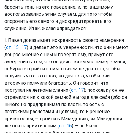
бросить тень на его поведение, и, по-видимому,
воспользовались этим случаем, для того чтобы
опорочить его самого и дискредитировать его
служение. Итак, желая оправдаться:
I. Павел доказывает искренность своего намерения
(
ст. 15−17
) и делает это в уверенности, что они имеют
доброе мнение о нем и поверят ему, примут его
заверения в том, что он действительно намеревался,
собирался прийти к ним, причем не для того, чтобы
получить что-то от них, но для того, чтобы они
вторично получили благодать. Он говорит, что
поступал не легкомысленно (
ст. 17
): поскольку он не
стремился ни к какой земной выгоде для себя (ибо он
ничего не предпринимал по плоти, то есть с
плотскими расчетами и целями), то и решение,
принятое им, — пройти в Македонию, из Македонии
же опять прийти к ним (
ст. 16
) — не было
опрометчивым и необдуманным; поэтому они