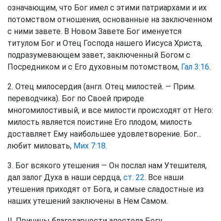
означающим, что Бог имел с этими патриархами и их
потомством отношения, основанные на заключенном
с ними завете. В Новом Завете Бог именуется
титулом Бог и Отец Господа нашего Иисуса Христа,
подразумевающем завет, заключенный Богом с
Посредником и с Его духовным потомством,
Гал 3:16
.
2. Отец милосердия (англ. Отец милостей. — Прим.
переводчика). Бог по Своей природе
многомилостивый, и все милости происходят от Него:
милость является поистине Его плодом, милость
доставляет Ему наибольшее удовлетворение. Бог...
любит миловать,
Мих 7:18
.
3. Бог всякого утешения — Он послал нам Утешителя,
дал залог Духа в наши сердца,
ст. 22
. Все наши
утешения приходят от Бога, и самые сладостные из
наших утешений заключены в Нем Самом.
II. Причины благодарности апостола Богу.