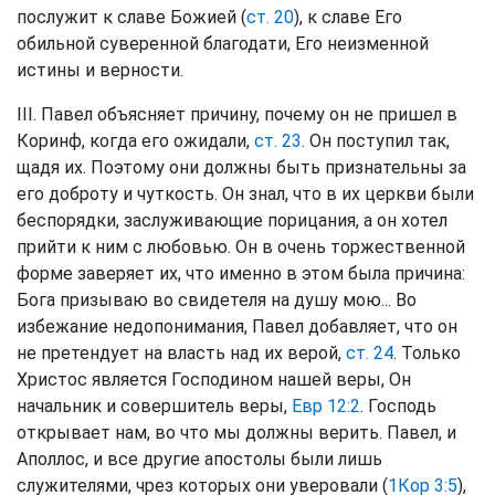
послужит к славе Божией (
ст. 20
), к славе Его
обильной суверенной благодати, Его неизменной
истины и верности.
III. Павел объясняет причину, почему он не пришел в
Коринф, когда его ожидали,
ст. 23
. Он поступил так,
щадя их. Поэтому они должны быть признательны за
его доброту и чуткость. Он знал, что в их церкви были
беспорядки, заслуживающие порицания, а он хотел
прийти к ним с любовью. Он в очень торжественной
форме заверяет их, что именно в этом была причина:
Бога призываю во свидетеля на душу мою... Во
избежание недопонимания, Павел добавляет, что он
не претендует на власть над их верой,
ст. 24
. Только
Христос является Господином нашей веры, Он
начальник и совершитель веры,
Евр 12:2
. Господь
открывает нам, во что мы должны верить. Павел, и
Аполлос, и все другие апостолы были лишь
служителями, чрез которых они уверовали (
1Кор 3:5
),