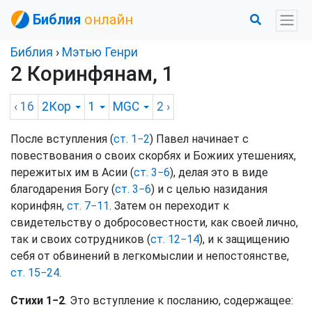
Библия
онлайн
Библия
›
Мэтью Генри
2 Коринфянам, 1
‹ 16
2Кор
1
MGC
2
›
После вступления (
ст. 1−2
) Павел начинает с
повествования о своих скорбях и Божиих утешениях,
пережитых им в Асии (
ст. 3−6
), делая это в виде
благодарения Богу (
ст. 3−6
) и с целью назидания
коринфян,
ст. 7−11
. Затем он переходит к
свидетельству о добросовестности, как своей лично,
так и своих сотрудников (
ст. 12−14
), и к защищению
себя от обвинений в легкомыслии и непостоянстве,
ст. 15−24
.
Стихи 1−2
. Это вступление к посланию, содержащее: