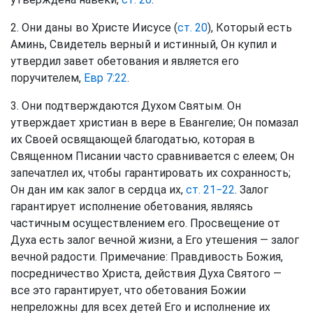
2. Они даны во Христе Иисусе (
ст. 20
), Который есть
Аминь, Свидетель верный и истинный, Он купил и
утвердил завет обетования и является его
поручителем,
Евр 7:22
.
3. Они подтверждаются Духом Святым. Он
утверждает христиан в вере в Евангелие; Он помазал
их Своей освящающей благодатью, которая в
Священном Писании часто сравнивается с елеем; Он
запечатлел их, чтобы гарантировать их сохранность;
Он дан им как залог в сердца их,
ст. 21−22
. Залог
гарантирует исполнение обетования, являясь
частичным осуществлением его. Просвещение от
Духа есть залог вечной жизни, а Его утешения — залог
вечной радости. Примечание: Правдивость Божия,
посредничество Христа, действия Духа Святого —
все это гарантирует, что обетования Божии
непреложны для всех детей Его и исполнение их