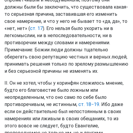
должны были бы заключить, что существовала какая-
то серьезная причина, заставившая его изменить
свое намерение, и что у него не бывает то «да, да», то
«нет, нет» (
ст. 17
). Его нельзя было укорить ни в
легкомыслии, ни в непоследовательности, ни в
противоречии между словами и намерениями.
Примечание: Божии люди должны тщательно
оберегать свою репутацию честных и верных людей,
принимать решения только по зрелому размышлению
и без серьезной причины не изменять их.
II. Он не хотел, чтобы у коринфян сложилось мнение,
будто его благовестие было ложным или
неопределенным, что оно само по себе было
противоречивым, не истинным,
ст. 18−19
. Ибо даже
если он действительно был непостоянным в своих
намерениях или лживым в своих обещаниях, то из
этого вовсе не следует, будто Евангелие,
проповедуемое не только им, но и другими,