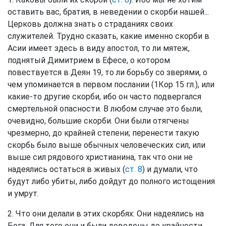
оставить вас, братия, в неведении о скорби нашей...
Церковь должна знать о страданиях своих
служителей. Трудно сказать, какие именно скорби в
Асии имеет здесь в виду апостол, то ли мятеж,
поднятый Димитрием в Ефесе, о котором
повествуется в Деян 19, то ли борьбу со зверями, о
чем упоминается в первом послании (1Кор 15 гл.), или
какие-то другие скорби, ибо он часто подвергался
смертельной опасности. В любом случае это были,
очевидно, большие скорби. Они были отягчены
чрезмерно, до крайней степени; перенести такую
скорбь было выше обычных человеческих сил, или
выше сил рядового христианина, так что они не
надеялись остаться в живых (
ст. 8
) и думали, что
будут либо убиты, либо дойдут до полного истощения
и умрут.
2. Что они делали в этих скорбях: Они надеялись на
Бога. Для того они и были доведены до крайности,