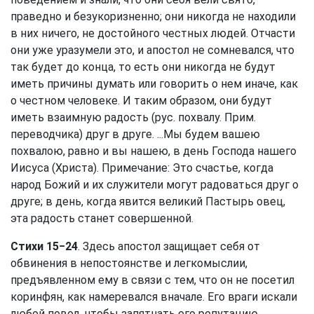
праведно и безукоризненно; они никогда не находили
в них ничего, не достойного честных людей. Отчасти
они уже уразумели это, и апостол не сомневался, что
так будет до конца, то есть они никогда не будут
иметь причины думать или говорить о нем иначе, как
о честном человеке. И таким образом, они будут
иметь взаимную радость (рус. похвалу. Прим.
переводчика) друг в друге. ...Мы будем вашею
похвалою, равно и вы нашею, в день Господа нашего
Иисуса (Христа). Примечание: Это счастье, когда
народ Божий и их служители могут радоваться друг о
друге; в день, когда явится великий Пастырь овец,
эта радость станет совершенной.
Стихи 15−24
. Здесь апостол защищает себя от
обвинения в непостоянстве и легкомыслии,
предъявленном ему в связи с тем, что он не посетил
коринфян, как намеревался вначале. Его враги искали
любой повод, чтобы запятнать его репутацию,