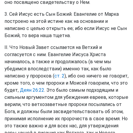
оно посвящено свидетельству о Нем.
3. Сей Иисус есть Сын Божий. Евангелие от Марка
построено на этой истине как на основании и
написано с целью открыть ее; ибо если Иисус не Сын
Божий, то вера наша тщетна.
II. Что Новый Завет ссылается на Ветхий и
согласуется с ним. Евангелие Иисуса Христа
начиналось, а также и продолжалось (в чем мы
убедимся впоследствии) именно так, как было
написано у пророков (
ст. 2
), ибо оно ничего не говорит,
кроме того, о чем пророки и Моисей говорили, что это
будет,
Деян 26:22
. Это было самым подходящим и
сильным аргументом для убеждения евреев, которые
верили, что ветхозаветные пророки посылались от
Бога, и должны были засвидетельствовать об этом,
принимая исполнение их пророчеств в свое время. Но
это также важно и для всех нас, для утверждения
веры нашей в писания как Ветхого, так и Нового