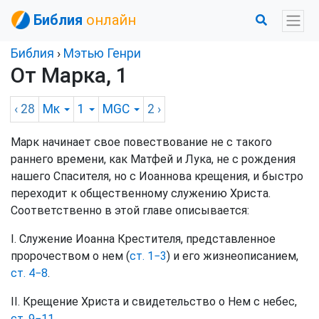
Библия
онлайн
Библия
›
Мэтью Генри
От Марка, 1
‹ 28
Мк
1
MGC
2
›
Марк начинает свое повествование не с такого
раннего времени, как Матфей и Лука, не с рождения
нашего Спасителя, но с Иоаннова крещения, и быстро
переходит к общественному служению Христа.
Соответственно в этой главе описывается:
I. Служение Иоанна Крестителя, представленное
пророчеством о нем (
ст. 1−3
) и его жизнеописанием,
ст. 4−8
.
II. Крещение Христа и свидетельство о Нем с небес,
ст. 9−11
.