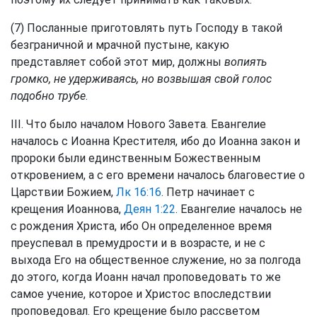
(7) Посланные приготовлять путь Господу в такой
безграничной и мрачной пустыне, какую
представляет собой этот мир, должны
вопиять
громко, не удерживаясь, но возвышая свой голос
подобно трубе
.
III. Что было началом Нового Завета. Евангелие
началось с Иоанна Крестителя, ибо до Иоанна закон и
пророки были единственным Божественным
откровением, а с его времени началось благовестие о
Царствии Божием,
Лк 16:16
. Петр начинает с
крещения Иоаннова,
Деян 1:22
. Евангелие началось не
с рождения Христа, ибо Он определенное время
преуспевал в премудрости и в возрасте, и не с
выхода Его на общественное служение, но за полгода
до этого, когда Иоанн начал проповедовать то же
самое учение, которое и Христос впоследствии
проповедовал. Его крещение было рассветом