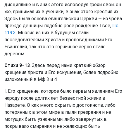
дисциплине и в знак этого исповедуя грехи свои; он
же, принимая их в ученики, в знак этого крестил их.
Здесь была основа евангельской Церкви — из чрева
прежде денницы подобно росе рождение Твое,
Пс
119:3
. Многие из них в будущем стали
последователями Христа и проповедниками Его
Евангелия, так что это горчичное зерно стало
деревом.
Стихи 9−13
. Здесь перед нами краткий обзор
крещения Христа и Его искушения, более подробно
изложенный в Мф 3 и 4.
I. Его крещение, которое было первым явлением Его
народу после долгих лет безвестной жизни в
Назарете. О как много скрытых достоинств, либо
потерянных в этом мире в пыли презрения и не
могущих быть узнанными, либо завернутых в
покрывало смирения и не желающих быть