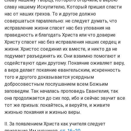
славу нашему Искупителю, Который пришел спасти
нас от наших грехов. То и другое должно
совершаться параллельно: не следует думать, что
исправление жизни спасет нас без упования на
праведность и благодать Христа или что доверие
Христу спасет нас без исправления наших сердец и
жизни. Христос соединил их вместе, и никто да не
подумает разъединять их. Они взаимно помогают и
содействуют один другому. Покаяние оживляет веру,
а вера делает покаяние евангельским, искренность
того и другого доказывается усердным
добросовестным послушанием всем Божьим
заповедям. Так началась проповедь Евангелия, так
она продолжается до сих пор, ибо и сейчас звучит все
тот же призыв: покайтесь, и веруйте, и живите
жизнью покаяния и жизнью веры.
II. За появлением Христа как учителя следует
призвание Им учеников,
ст. 16−20
.