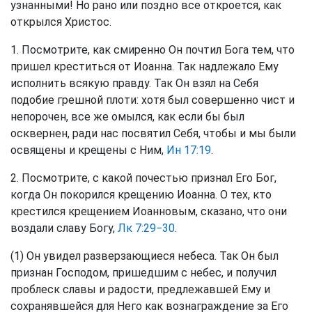
узнанными! Но рано или поздно все откроется, как
открылся Христос.
1. Посмотрите, как смиренно Он почтил Бога тем, что
пришел креститься от Иоанна. Так надлежало Ему
исполнить всякую правду. Так Он взял на Себя
подобие грешной плоти: хотя был совершенно чист и
непорочен, все же омылся, как если бы был
осквернен, ради нас посвятил Себя, чтобы и мы были
освящены и крещены с Ним,
Ин 17:19
.
2. Посмотрите, с какой почестью признал Его Бог,
когда Он покорился крещению Иоанна. О тех, кто
крестился крещением Иоанновым, сказано, что они
воздали славу Богу,
Лк 7:29−30
.
(1) Он увидел разверзающиеся небеса. Так Он был
признан Господом, пришедшим с небес, и получил
проблеск славы и радости, предлежавшей Ему и
сохранявшейся для Него как вознаграждение за Его