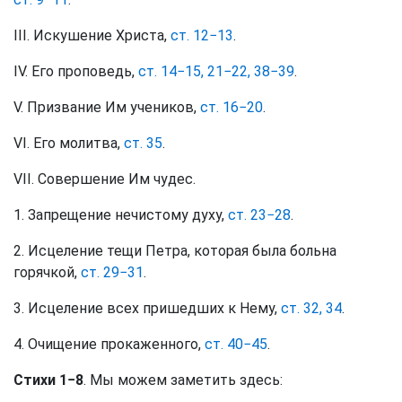
III. Искушение Христа,
ст. 12−13
.
IV. Его проповедь,
ст. 14−15, 21−22, 38−39
.
V. Призвание Им учеников,
ст. 16−20
.
VI. Его молитва,
ст. 35
.
VII. Совершение Им чудес.
1. Запрещение нечистому духу,
ст. 23−28
.
2. Исцеление тещи Петра, которая была больна
горячкой,
ст. 29−31
.
3. Исцеление всех пришедших к Нему,
ст. 32, 34
.
4. Очищение прокаженного,
ст. 40−45
.
Стихи 1−8
. Мы можем заметить здесь: