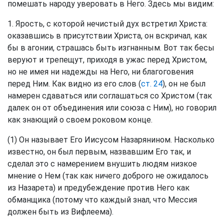
помешать народу уверовать в Него. Здесь мы видим:
1. Ярость, с которой нечистый дух встретил Христа:
оказавшись в присутствии Христа, он вскричал, как
бы в агонии, страшась быть изгнанным. Вот так бесы
веруют и трепещут, приходя в ужас перед Христом,
но не имея ни надежды на Него, ни благоговения
перед Ним. Как видно из его слов (
ст. 24
), он не был
намерен сдаваться или соглашаться со Христом (так
далек он от объединения или союза с Ним), но говорил
как знающий о своем роковом конце.
(1) Он называет Его Иисусом Назарянином. Насколько
известно, он был первым, назвавшим Его так, и
сделал это с намерением внушить людям низкое
мнение о Нем (так как ничего доброго не ожидалось
из Назарета) и предубеждение против Него как
обманщика (потому что каждый знал, что Мессия
должен быть из Вифлеема).