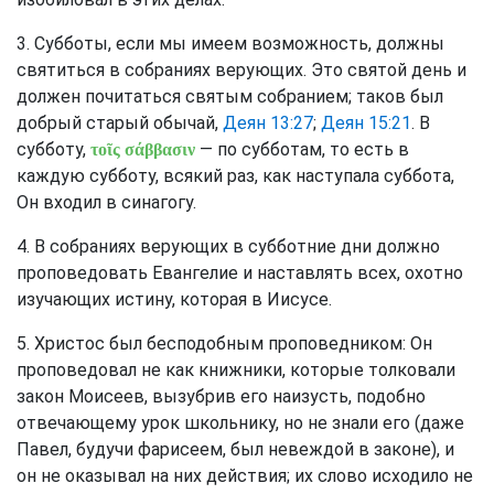
3. Субботы, если мы имеем возможность, должны
святиться в собраниях верующих. Это святой день и
должен почитаться святым собранием; таков был
добрый старый обычай,
Деян 13:27
;
Деян 15:21
. В
субботу,
— по субботам, то есть в
τοῖς σάββασιν
каждую субботу, всякий раз, как наступала суббота,
Он входил в синагогу.
4. В собраниях верующих в субботние дни должно
проповедовать Евангелие и наставлять всех, охотно
изучающих истину, которая в Иисусе.
5. Христос был бесподобным проповедником: Он
проповедовал не как книжники, которые толковали
закон Моисеев, вызубрив его наизусть, подобно
отвечающему урок школьнику, но не знали его (даже
Павел, будучи фарисеем, был невеждой в законе), и
он не оказывал на них действия; их слово исходило не