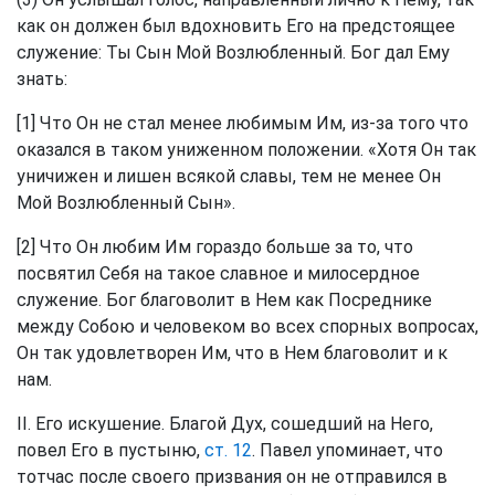
как он должен был вдохновить Его на предстоящее
служение: Ты Сын Мой Возлюбленный. Бог дал Ему
знать:
[1] Что Он не стал менее любимым Им, из-за того что
оказался в таком униженном положении. «Хотя Он так
уничижен и лишен всякой славы, тем не менее Он
Мой Возлюбленный Сын».
[2] Что Он любим Им гораздо больше за то, что
посвятил Себя на такое славное и милосердное
служение. Бог благоволит в Нем как Посреднике
между Собою и человеком во всех спорных вопросах,
Он так удовлетворен Им, что в Нем благоволит и к
нам.
II. Его искушение. Благой Дух, сошедший на Него,
повел Его в пустыню,
ст. 12
. Павел упоминает, что
тотчас после своего призвания он не отправился в