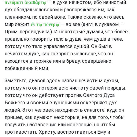
— в духе нечистом, ибо нечистый
πνεύματι ἀκαθάρτῳ
дух обладал человеком и распоряжался им, как
пленником, по своей воле. Также сказано, что весь
мир лежит
— во зле (англ. в лукавом. —
ἐν τῷ πονερῷ
Прим. переводчика.). И некоторые думали, что более
правильно говорить тело в душе, чем душа в теле,
потому что тело управляется душой. Он был в
нечистом духе, как говорят о человеке, что он
находится в горячке или в бреду, совершенно
побежденный ими.
Заметьте, диавол здесь назван нечистым духом,
потому что он потерял всю чистоту своей природы,
потому что он действует против Святого Духа
Божьего и своими внушениями оскверняет дух
людей. Этот человек находился в синагоге, куда он
пришел, как думают некоторые, не для того, чтобы
получить наставление или исцеление, но чтобы
противостать Христу, воспротивиться Ему и