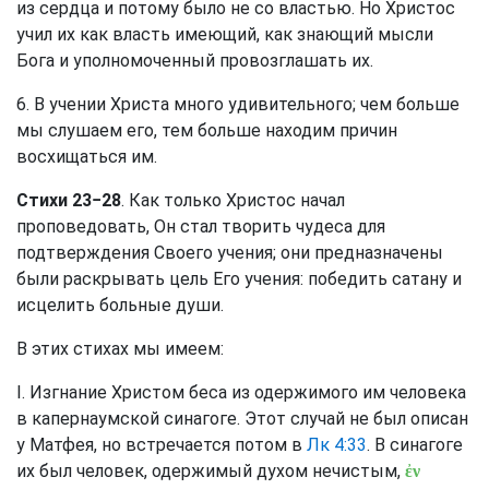
из сердца и потому было не со властью. Но Христос
учил их как власть имеющий, как знающий мысли
Бога и уполномоченный провозглашать их.
6. В учении Христа много удивительного; чем больше
мы слушаем его, тем больше находим причин
восхищаться им.
Стихи 23−28
. Как только Христос начал
проповедовать, Он стал творить чудеса для
подтверждения Своего учения; они предназначены
были раскрывать цель Его учения: победить сатану и
исцелить больные души.
В этих стихах мы имеем:
I. Изгнание Христом беса из одержимого им человека
в капернаумской синагоге. Этот случай не был описан
у Матфея, но встречается потом в
Лк 4:33
. В синагоге
их был человек, одержимый духом нечистым,
ἐν