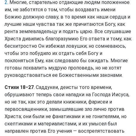
2
. Многие, старательно отдающие людям положенное
им, не заботятся о том, чтобы воздавать имени
Божию должную славу, в то время как наши сердца и
лучшие наши чувства так же причитаются Богу, как
рента землевладельцу и подать царю. Все слушавшие
Христа дивились благоразумию Его ответа и тому, как
бесхитростно Он избежал ловушки; но сомневаюсь,
чтобы это побудило их отдать себя Богу и
поклоняться Ему, как следовало бы ожидать. Многие
готовы похвалить мудрую проповедь, но не хотят
руководствоваться ее Божественными законами.
Стихи 18−27
. Саддукеи, деисты того времени,
обрушивают теперь свои нападки на Господа Иисуса,
но не так, как это делали книжники, фарисеи и
первосвященники, замышлявшие зло лично против
Христа; они были не фанатиками и не гонителями, но
скептиками и материалистами, и их умысел был
направлен против Его учения — воспрепятствовать