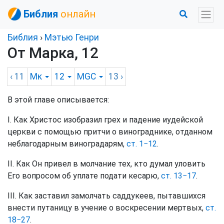
Библия
онлайн
Библия
›
Мэтью Генри
От Марка, 12
‹ 11
Мк
12
MGC
13
›
В этой главе описывается:
I. Как Христос изобразил грех и падение иудейской
церкви с помощью притчи о винограднике, отданном
неблагодарным виноградарям,
ст. 1−12
.
II. Как Он привел в молчание тех, кто думал уловить
Его вопросом об уплате подати кесарю,
ст. 13−17
.
III. Как заставил замолчать саддукеев, пытавшихся
внести путаницу в учение о воскресении мертвых,
ст.
18−27
.