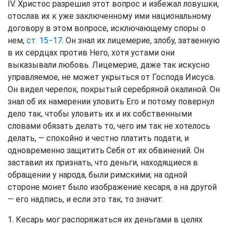
IV. Христос разрешил этот вопрос и избежал ловушки,
отослав их к уже заключенному ими национальному
договору в этом вопросе, исключающему споры о
нем,
ст. 15−17
. Он знал их лицемерие, злобу, затаенную
в их сердцах против Него, хотя устами они
выказывали любовь. Лицемерие, даже так искусно
управляемое, не может укрыться от Господа Иисуса.
Он видел черепок, покрытый серебряной окалиной. Он
знал об их намерении уловить Его и потому повернул
дело так, чтобы уловить их и их собственными
словами обязать делать то, чего им так не хотелось
делать, — спокойно и честно платить подати, и
одновременно защитить Себя от их обвинений. Он
заставил их признать, что деньги, находящиеся в
обращении у народа, были римскими; на одной
стороне монет было изображение кесаря, а на другой
— его надпись, и если это так, то значит:
1. Кесарь мог распоряжаться их деньгами в целях