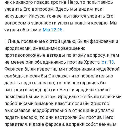
них никакого повода против Него, то попытались
уловить Его вопросом. Здесь мы видим, как
искушают Иисуса, точнее, пытаются уловить Его
вопросом о законности уплаты подати кесарю. Мы
читали об этом в
Мф 22:15
.
I. Лица, посланные с этой целью, были фарисеями и
иродианами, имевшими совершенно
противоположные взгляды по этому вопросу, и тем
не менее они объединились против Христа,
ст. 13
.
Фарисеи были известными поборниками иудейской
свободы, и если бы Он сказал, что позволительно
давать подать кесарю, то они постарались бы
настроить народ против Него, и иродиане тайно
помогали бы им в этом. Иродиане же были великими
поборниками римской власти: если бы Христос
высказался неодобрительно в отношении уплаты
подати кесарю, то они настроили бы против Него
правителя, и даже фарисеи, вопреки собственным