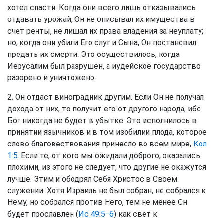
хотел спасти. Когда они всего лишь отказывались
отдавать урожай, Он не описывал их имущества в
счет ренты, не лишал их права владения за неуплату;
но, когда они убили Его слуг и Сына, Он постановил
предать их смерти. Это осуществилось, когда
Иерусалим был разрушен, а иудейское государство
разорено и уничтожено.
2. Он отдаст виноградник другим. Если Он не получал
дохода от них, то получит его от другого народа, ибо
Бог никогда не будет в убытке. Это исполнилось в
принятии язычников и в том изобилии плода, которое
слово благовествования принесло во всем мире,
Кол
1:5
. Если те, от кого мы ожидали доброго, оказались
плохими, из этого не следует, что другие не окажутся
лучше. Этим и ободрял Себя Христос в Своем
служении: Хотя Израиль не был собран, не собрался к
Нему, но собрался против Него, тем не менее Он
будет прославлен (
Ис 49:5−6
) как свет к