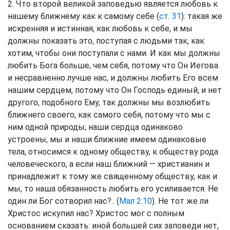
2. Что второй великой заповедью является любовь к
нашему ближнему как к самому себе (
ст. 31
): такая же
искренняя и истинная, как любовь к себе, и мы
должны показать это, поступая с людьми так, как
хотим, чтобы они поступали с нами. И как мы должны
любить Бога больше, чем себя, потому что Он Иегова
и несравненно лучше нас, и должны любить Его всем
нашим сердцем, потому что Он Господь единый, и нет
другого, подобного Ему, так должны мы возлюбить
ближнего своего, как самого себя, потому что мы с
ним одной природы; наши сердца одинаково
устроены, мы и наши ближние имеем одинаковые
тела, относимся к одному обществу, к обществу рода
человеческого, а если наш ближний — христианин и
принадлежит к тому же священному обществу, как и
мы, то наша обязанность любить его усиливается. Не
один ли Бог сотворил нас?.. (
Мал 2:10
). Не тот же ли
Христос искупил нас? Христос мог с полным
основанием сказать: иной большей сих заповеди нет,