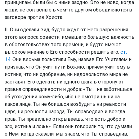
принципам, были бы с ними заодно. Это не ново, когда
люди, не согласные в чем-то другом объединяются в
заговоре против Христа.
II. Они сделали вид, будто ждут от Него разрешения
этого вопроса совести, имевшего большую важность
в обстоятельствах того времени, и будто имеют
высокое мнение о Его способности решить его,
ст.
14
. Они весьма польстили Ему, назвав Его Учителем и
признав, что Он учит пути Божию, причем учит ему в
истине; что ни одобрение, ни недовольство мира не
заставят Его сделать ни одного шага в сторону от
правил справедливости и добра: «Ты... не заботишься
об угождении кому-либо, ибо не смотришь ни на
какое лице, Ты не боишься возбудить ни ревности
царя, ни ревности народа; Ты справедлив и всегда
прав, Ты правильно открываешь, что есть добро и
зло, истина и ложь». Если они говорили то, что думали
о Нем, когда сказали: мы знаем, что Ты справедлив,