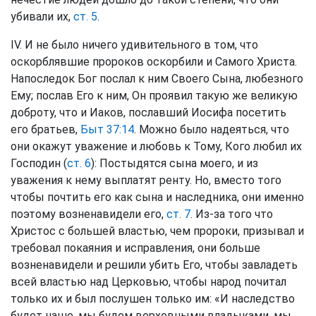
убивали их,
ст. 5
.
IV. И не было ничего удивительного в том, что
оскорблявшие пророков оскорбили и Самого Христа.
Напоследок Бог послал к ним Своего Сына, любезного
Ему; послав Его к ним, Он проявил такую же великую
доброту, что и Иаков, пославший Иосифа посетить
его братьев,
Быт 37:14
. Можно было надеяться, что
они окажут уважение и любовь к Тому, Кого любил их
Господин (
ст. 6
): Постыдятся сына моего, и из
уважения к нему выплатят ренту. Но, вместо того
чтобы почтить его как сына и наследника, они именно
поэтому возненавидели его,
ст. 7
. Из-за того что
Христос с большей властью, чем пророки, призывал и
требовал покаяния и исправления, они больше
возненавидели и решили убить Его, чтобы завладеть
всей властью над Церковью, чтобы народ почитал
только их и был послушен только им: «И наследство
будет наше, мы будем верховными владыками, мы