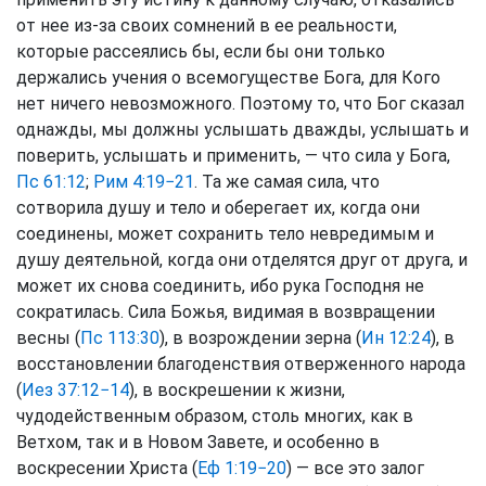
от нее из-за своих сомнений в ее реальности,
которые рассеялись бы, если бы они только
держались учения о всемогуществе Бога, для Кого
нет ничего невозможного. Поэтому то, что Бог сказал
однажды, мы должны услышать дважды, услышать и
поверить, услышать и применить, — что сила у Бога,
Пс 61:12
;
Рим 4:19−21
. Та же самая сила, что
сотворила душу и тело и оберегает их, когда они
соединены, может сохранить тело невредимым и
душу деятельной, когда они отделятся друг от друга, и
может их снова соединить, ибо рука Господня не
сократилась. Сила Божья, видимая в возвращении
весны (
Пс 113:30
), в возрождении зерна (
Ин 12:24
), в
восстановлении благоденствия отверженного народа
(
Иез 37:12−14
), в воскрешении к жизни,
чудодейственным образом, столь многих, как в
Ветхом, так и в Новом Завете, и особенно в
воскресении Христа (
Еф 1:19−20
) — все это залог