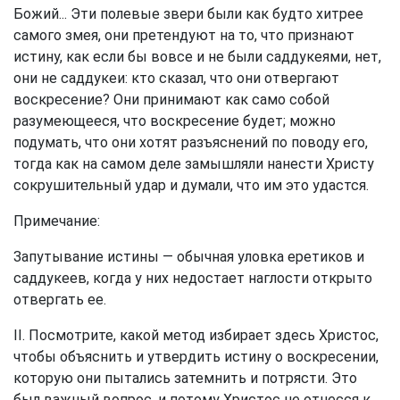
Божий... Эти полевые звери были как будто хитрее
самого змея, они претендуют на то, что признают
истину, как если бы вовсе и не были саддукеями, нет,
они не саддукеи: кто сказал, что они отвергают
воскресение? Они принимают как само собой
разумеющееся, что воскресение будет; можно
подумать, что они хотят разъяснений по поводу его,
тогда как на самом деле замышляли нанести Христу
сокрушительный удар и думали, что им это удастся.
Примечание:
Запутывание истины — обычная уловка еретиков и
саддукеев, когда у них недостает наглости открыто
отвергать ее.
II. Посмотрите, какой метод избирает здесь Христос,
чтобы объяснить и утвердить истину о воскресении,
которую они пытались затемнить и потрясти. Это
был важный вопрос, и потому Христос не отнесся к