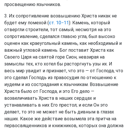
просвещению язычников.
3. Их сопротивление возвышению Христа никак не
будет ему помехой (
ст. 10−11
): Камень, который
отвергли строители, тот самый, несмотря на это
сопротивление, сделался главою угла, был высоко
оценен как краеугольный камень, как необходимый и
важный угловой камень. Бог поставит Христа как
Своего Царя на святой горе Сион, невзирая на
замыслы тех, кто хотел бы расторгнуть узы их. И
весь мир увидит и признает, что это — от Господа, что
это сделал Господь из правосудия по отношению к
иудеям и из сострадания к язычникам. Возвышение
Христа было от Господа, и это Его дело —
возвеличивать Христа в наших сердцах и
устанавливать в них Его престол; и если Он это
делает, то это не может не быть дивным в глазах
наших. Какое же действие возымела эта притча на
первосвященников и книжников, которых она должна