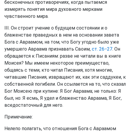
бесконечных противоречиях, когда пытаемся
измерять понятия мира духовного мерками
чувственного мира.
III. Он строит учение о будущем состоянии и о
блаженстве праведных в нем на основании завета
Бога с Авраамом, на том, что Богу угодно было уже
умершего Авраама признавать Своим,
ст. 26−27
. Он
обращается к Писаниям: разве не читали вы в книге
Моисея? Мы имеем некоторое преимущество,
общаясь с теми, кто читал Писания, хотя многие,
читавшие Писания, извращают их, как эти саддукеи, к
собственной погибели. Он ссылается на то, что сказал
Бог Моисею при купине: Я Бог Авраама; не только: Я
был, но: Я есмь, Я удел и блаженство Авраама, Я Бог,
вседостаточный для него.
Примечание:
Нелепо полагать, что отношения Бога с Авраамом