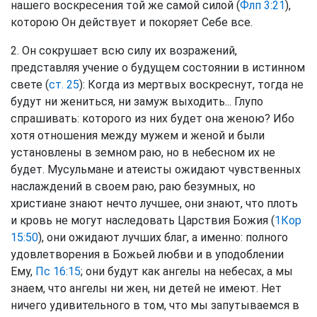
нашего воскресения той же самой силой (
Флп 3:21
),
которою Он действует и покоряет Себе все.
2. Он сокрушает всю силу их возражений,
представляя учение о будущем состоянии в истинном
свете (
ст. 25
): Когда из мертвых воскреснут, тогда не
будут ни жениться, ни замуж выходить... Глупо
спрашивать: которого из них будет она женою? Ибо
хотя отношения между мужем и женой и были
установлены в земном раю, но в небесном их не
будет. Мусульмане и атеисты ожидают чувственных
наслаждений в своем раю, раю безумных, но
христиане знают нечто лучшее, они знают, что плоть
и кровь не могут наследовать Царствия Божия (
1Кор
15:50
), они ожидают лучших благ, а именно: полного
удовлетворения в Божьей любви и в уподоблении
Ему,
Пс 16:15
; они будут как ангелы на небесах, а мы
знаем, что ангелы ни жен, ни детей не имеют. Нет
ничего удивительного в том, что мы запутываемся в