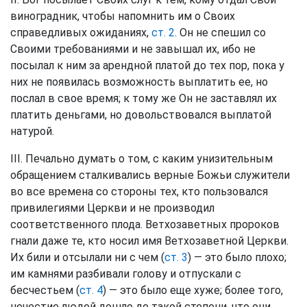
виноградник, чтобы напомнить им о Своих
справедливых ожиданиях,
ст. 2
. Он не спешил со
Своими требованиями и не завышал их, ибо не
посылал к ним за арендной платой до тех пор, пока у
них не появилась возможность выплатить ее, но
послал в свое время; к тому же Он не заставлял их
платить деньгами, но довольствовался выплатой
натурой.
III. Печально думать о том, с каким унизительным
обращением сталкивались верные Божьи служители
во все времена со стороны тех, кто пользовался
привилегиями Церкви и не производил
соответственного плода. Ветхозаветных пророков
гнали даже те, кто носил имя Ветхозаветной Церкви.
Их били и отсылали ни с чем (
ст. 3
) — это было плохо;
им камнями разбивали голову и отпускали с
бесчестьем (
ст. 4
) — это было еще хуже; более того,
нечестие людей дошло до такой степени, что они