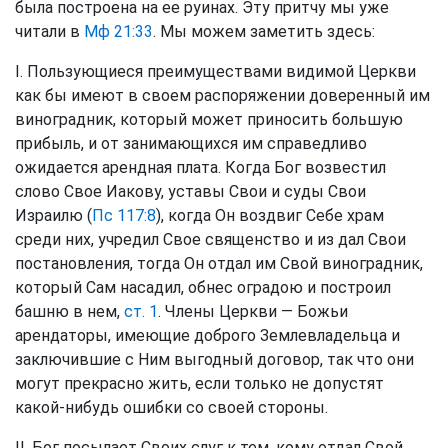
была построена на ее руинах. Эту притчу мы уже
читали в
Мф 21:33
. Мы можем заметить здесь:
I. Пользующиеся преимуществами видимой Церкви
как бы имеют в своем распоряжении доверенный им
виноградник, который может приносить большую
прибыль, и от занимающихся им справедливо
ожидается арендная плата. Когда Бог возвестил
слово Свое Иакову, уставы Свои и суды Свои
Израилю (
Пс 117:8
), когда Он воздвиг Себе храм
среди них, учредил Свое священство и из дал Свои
постановления, тогда Он отдал им Свой виноградник,
который Сам насадил, обнес оградою и построил
башню в нем,
ст. 1
. Члены Церкви — Божьи
арендаторы, имеющие доброго Землевладельца и
заключившие с Ним выгодный договор, так что они
могут прекрасно жить, если только не допустят
какой-нибудь ошибки со своей стороны.
II. Бог посылает Своих слуг к тем, кому отдал Свой