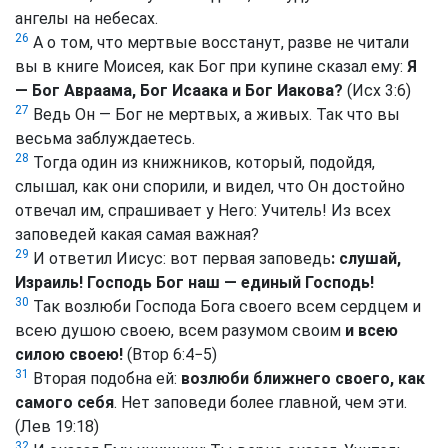
ангелы на небесах.
26
А о том, что мертвые восстанут, разве не читали
вы в книге Моисея, как Бог при купине сказал ему:
Я
— Бог Авраама, Бог Исаака и Бог Иакова?
(Исх 3:6)
27
Ведь Он — Бог не мертвых, а живых. Так что вы
весьма заблуждаетесь.
28
Тогда один из книжников, который, подойдя,
слышал, как они спорили, и видел, что Он достойно
отвечал им, спрашивает у Него: Учитель! Из всех
заповедей какая самая важная?
29
И ответил Иисус: вот первая заповедь
: слушай,
Израиль! Господь Бог наш — единый Господь!
30
Так возлюби Господа Бога своего всем сердцем и
всею душою своею, всем разумом своим
и всею
силою своею!
(Втор 6:4−5)
31
Вторая подобна ей:
возлюби ближнего своего, как
самого себя
. Нет заповеди более главной, чем эти.
(Лев 19:18)
32