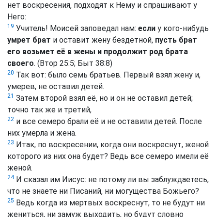
нет воскресения, подходят к Нему и спрашивают у
Него:
19
Учитель! Моисей заповедал нам:
если
у кого-нибудь
умрет брат
и оставит жену бездетной,
пусть брат
его возьмет её в жены и продолжит род брата
своего
. (Втор 25:5; Быт 38:8)
20
Так вот: было семь братьев. Первый взял жену и,
умерев, не оставил детей.
21
Затем второй взял её, но и он не оставил детей;
точно так же и третий,
22
и все семеро брали её и не оставили детей. После
них умерла и жена.
23
Итак, по воскресении, когда они воскреснут, женой
которого из них она будет? Ведь все семеро имели её
женой.
24
И сказал им Иисус: не потому ли вы заблуждаетесь,
что не знаете ни Писаний, ни могущества Божьего?
25
Ведь когда из мертвых воскреснут, то не будут ни
жениться, ни замуж выходить, но будут словно