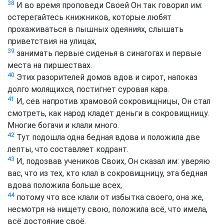
38
И во время проповеди Своей Он так говорил им:
остерегайтесь книжников, которые любят
прохаживаться в пышных одеяниях, слышать
приветствия на улицах,
39
занимать первые сиденья в синагогах и первые
места на пиршествах.
40
Этих разорителей домов вдов и сирот, напоказ
долго молящихся, постигнет суровая кара.
41
И, сев напротив храмовой сокровищницы, Он стал
смотреть, как народ кладет деньги в сокровищницу.
Многие богачи и клали много.
42
Тут подошла одна бедная вдова и положила две
лепты, что составляет кодрант.
43
И, подозвав учеников Своих, Он сказал им: уверяю
вас, что из тех, кто клал в сокровищницу, эта бедная
вдова положила больше всех,
44
потому что все клали от избытка своего, она же,
несмотря на нищету свою, положила всё, что имела,
всё достояние своё.