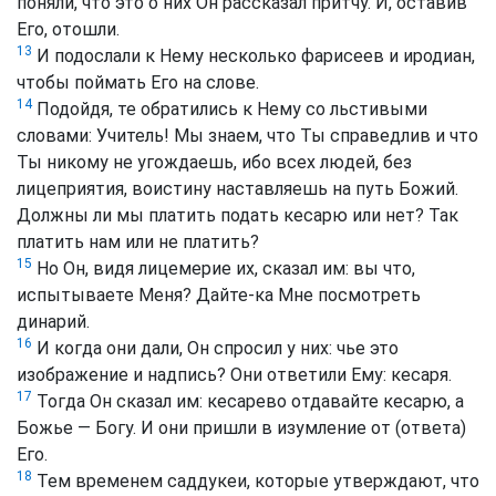
поняли, что это о них Он рассказал притчу. И, оставив
Его, отошли.
13
И подослали к Нему несколько фарисеев и иродиан,
чтобы поймать Его на слове.
14
Подойдя, те обратились к Нему со льстивыми
словами: Учитель! Мы знаем, что Ты справедлив и что
Ты никому не угождаешь, ибо всех людей, без
лицеприятия, воистину наставляешь на путь Божий.
Должны ли мы платить подать кесарю или нет? Так
платить нам или не платить?
15
Но Он, видя лицемерие их, сказал им: вы что,
испытываете Меня? Дайте-ка Мне посмотреть
динарий.
16
И когда они дали, Он спросил у них: чье это
изображение и надпись? Они ответили Ему: кесаря.
17
Тогда Он сказал им: кесарево отдавайте кесарю, а
Божье — Богу. И они пришли в изумление от (ответа)
Его.
18
Тем временем саддукеи, которые утверждают, что