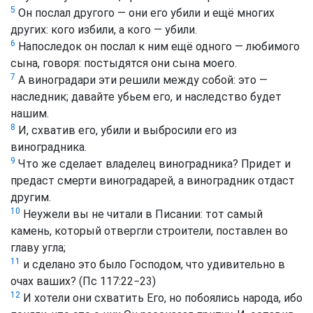
5
Он послал другого — они его убили и ещё многих
других: кого избили, а кого — убили.
6
Напоследок он послал к ним ещё одного — любимого
сына, говоря: постыдятся они сына моего.
7
А виноградари эти решили между собой: это —
наследник; давайте убьем его, и наследство будет
нашим.
8
И, схватив его, убили и выбросили его из
виноградника.
9
Что же сделает владелец виноградника? Придет и
предаст смерти виноградарей, а виноградник отдаст
другим.
10
Неужели вы не читали в Писании: тот самый
камень, который отвергли строители, поставлен во
главу угла;
11
и сделано это было Господом, что удивительно в
очах ваших? (Пс 117:22−23)
12
И хотели они схватить Его, но побоялись народа, ибо