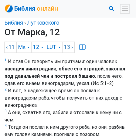
Библия
онлайн
Библия
›
Лутковского
От Марка, 12
‹ 11
Мк
12
LUT
13
›
1
И стал Он говорить им притчами: один человек
насадил виноградник, обнес его оградой, закопал
под давильней чан и построил башню
, после чего,
сдав его внаем виноградарям, уехал. (Ис 5:1−2)
2
И вот, в надлежащее время он послал к
виноградарям раба, чтобы получить от них доход с
виноградника.
3
А они, схватив его, избили и отослали к нему ни с
чем.
4
Тогда он послал к ним другого раба, но они, разбив
ему голову камнями, прогнали с позором.