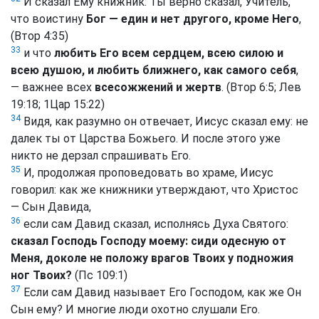
И сказал Ему книжник: Ты верно сказал, Учитель,
что воистину
Бог — един и нет другого, кроме Него
,
(Втор 4:35)
33
и что
любить Его всем сердцем, всею силою и
всею душою, и любить ближнего, как самого себя
,
— важнее всех
всесожжений и жертв
. (Втор 6:5; Лев
19:18; 1Цар 15:22)
34
Видя, как разумно он отвечает, Иисус сказал ему: не
далек ты от Царства Божьего. И после этого уже
никто не дерзал спрашивать Его.
35
И, продолжая проповедовать во храме, Иисус
говорил: как же книжники утверждают, что Христос
— Сын Давида,
36
если сам Давид сказал, исполнясь Духа Святого:
сказал Господь Господу моему: сиди одесную от
Меня, доколе не положу врагов Твоих у подножия
ног Твоих?
(Пс 109:1)
37
Если сам Давид называет Его Господом, как же Он
Сын ему? И многие люди охотно слушали Его.