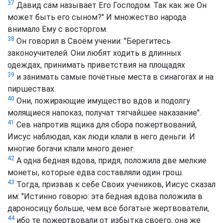
37
Давид сам называет Его Господом. Так как же Он
может быть его сыном?" И множество народа
внимало Ему с восторгом.
38
Он говорил в Своём учении: "Берегитесь
законоучителей. Они любят ходить в длинных
одеждах, принимать приветствия на площадях
39
и занимать самые почётные места в синагогах и на
пиршествах.
40
Они, пожирающие имущество вдов и подолгу
молящиеся напоказ, получат тягчайшее наказание".
41
Сев напротив ящика для сбора пожертвований,
Иисус наблюдал, как люди клали в него деньги. И
многие богачи клали много денег.
42
А одна бедная вдова, придя, положила две мелкие
монеты, которые едва составляли один грош.
43
Тогда, призвав к себе Своих учеников, Иисус сказал
им: "Истинно говорю: эта бедная вдова положила в
дароносицу больше, чем все богатые жертвователи,
44
ибо те пожертвовали от избытка своего, она же