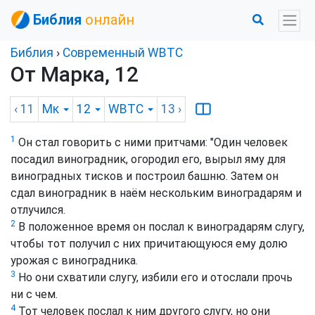
Библия
онлайн
Библия
›
Cовременный WBTC
От Марка, 12
‹ 11
Мк
12
WBTC
13
›
1
Он стал говорить с ними притчами: "Один человек
посадил виноградник, огородил его, вырыл яму для
виноградных тисков и построил башню. Затем он
сдал виноградник в наём нескольким виноградарям и
отлучился.
2
В положенное время он послал к виноградарям слугу,
чтобы тот получил с них причитающуюся ему долю
урожая с виноградника.
3
Но они схватили слугу, избили его и отослали прочь
ни с чем.
4
Тот человек послал к ним другого слугу, но они