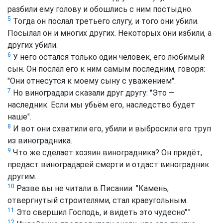
разбили ему голову и обошлись с ним постыдно.
5
Тогда он послал третьего слугу, и того они убили.
Посылал он и многих других. Некоторых они избили, а
других убили.
6
У него остался только один человек, его любимый
сын. Он послал его к ним самым последним, говоря:
"Они отнесутся к моему сыну с уважением".
7
Но виноградари сказали друг другу: "Это —
наследник. Если мы убьём его, наследство будет
наше".
8
И вот они схватили его, убили и выбросили его труп
из виноградника.
9
Что же сделает хозяин виноградника? Он придёт,
предаст виноградарей смерти и отдаст виноградник
другим.
10
Разве вы не читали в Писании: "Камень,
отвергнутый строителями, стал краеугольным.
11
Это свершил Господь, и видеть это чудесно"."
12