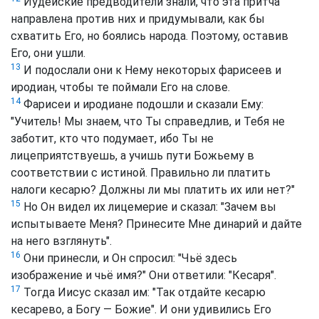
Иудейские предводители знали, что эта притча
направлена против них и придумывали, как бы
схватить Его, но боялись народа. Поэтому, оставив
Его, они ушли.
13
И подослали они к Нему некоторых фарисеев и
иродиан, чтобы те поймали Его на слове.
14
Фарисеи и иродиане подошли и сказали Ему:
"Учитель! Мы знаем, что Ты справедлив, и Тебя не
заботит, кто что подумает, ибо Ты не
лицеприятствуешь, а учишь пути Божьему в
соответствии с истиной. Правильно ли платить
налоги кесарю? Должны ли мы платить их или нет?"
15
Но Он видел их лицемерие и сказал: "Зачем вы
испытываете Меня? Принесите Мне динарий и дайте
на него взглянуть".
16
Они принесли, и Он спросил: "Чьё здесь
изображение и чьё имя?" Они ответили: "Кесаря".
17
Тогда Иисус сказал им: "Так отдайте кесарю
кесарево, а Богу — Божие". И они удивились Его