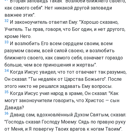
Вторая заповедь такая: "Возлюби ближнего своего,
как самого себя". Нет никакой другой заповеди
важнее этих".
32
И законоучитель ответил Ему: "Хорошо сказано,
Учитель. Ты прав, говоря, что Бог один, и нет другого,
кроме Него.
33
И возлюбить Его всем сердцем своим, всем
разумом своим, всей силой своею, и возлюбить
ближнего своего, как самого себя, означает гораздо
больше, чем все приношения и жертвы".
34
Когда Иисус увидел, что тот отвечает так разумно,
Он сказал: "Ты недалёк от Царства Божьего". После
этого никто не решался задавать Ему вопросы.
35
Когда Иисус учил народ в храме, Он сказал: "Как
могут законоучители говорить, что Христос — сын
Давида?
36
Давид сам, вдохновлённый Духом Святым, сказал:
"Господь сказал Господу Моему: Сядь по правую руку
от Меня, и Я повергну Твоих врагов к ногам Твоим".