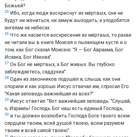
Божьей?
25
Ибо, когда люди воскреснут из мёртвых, они не
будут ни жениться, ни замуж выходить, а уподобятся
ангелам на небесах.
26
Что же касается воскресения из мёртвых, то разве
не читали вы в книге Моисея о пылающем кусте и о
том, как Бог сказал Моисею: "Я — Бог Авраама, Бог
Исаака, Бог Иакова".
27
Он Бог не мёртвых, а Бог живых. Вы глубоко
заблуждаетесь, саддукеи".
28
Один из законников подошёл и, слыша, как они
спорили и как хорошо Иисус отвечал им, спросил Его:
"Какая заповедь важнейшая из всех?"
29
Иисус ответил: "Вот важнейшая заповедь: "Слушай,
о, Израиль! Господь Бог наш есть единый Господь,
30
и ты должен возлюбить Господа Бога твоего всем
сердцем твоим, всей душой твоею, всем разумом
твоим и всей силой твоею".
31