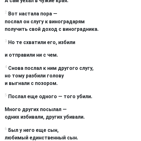
А сам уехал в чужие края.
2
Вот настала пора —
послал он слугу к виноградарям
получить свой доход с виноградника.
3
Но те схватили его, избили
и отправили ни с чем.
4
Снова послал к ним другого слугу,
но тому разбили голову
и выгнали с позором.
5
Послал еще одного — того убили.
Много других посылал —
одних избивали, других убивали.
6
Был у него еще сын,
любимый единственный сын.