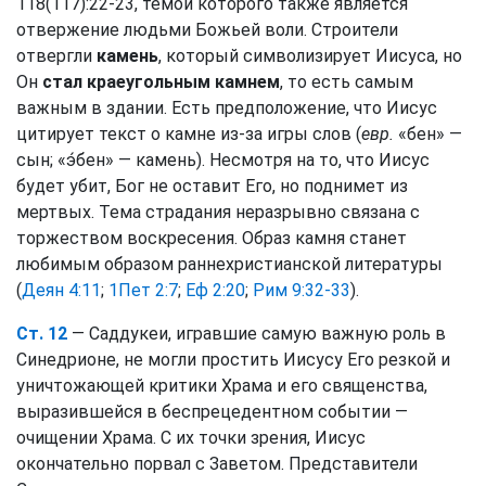
118(117):22-23, темой которого также является
отвержение людьми Божьей воли. Строители
отвергли
камень
, который символизирует Иисуса, но
Он
стал краеугольным камнем
, то есть самым
важным в здании. Есть предположение, что Иисус
цитирует текст о камне из-за игры слов (
евр.
«бен» —
сын; «э́бен» — камень). Несмотря на то, что Иисус
будет убит, Бог не оставит Его, но поднимет из
мертвых. Тема страдания неразрывно связана с
торжеством воскресения. Образ камня станет
любимым образом раннехристианской литературы
(
Деян 4:11
;
1Пет 2:7
;
Еф 2:20
;
Рим 9:32-33
).
Ст. 12
— Саддукеи, игравшие самую важную роль в
Синедрионе, не могли простить Иисусу Его резкой и
уничтожающей критики Храма и его священства,
выразившейся в беспрецедентном событии —
очищении Храма. С их точки зрения, Иисус
окончательно порвал с Заветом. Представители