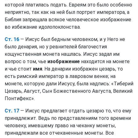
которой платилась подать. Евреям это было особенно
неприятно, так как на ней был портрет императора, а
Библия запрещала всякое человеческое изображение
во избежание идолопоклонства.
Ст. 16
— Иисус был бедным человеком, и у Него не
было денария, но у ревнителей благочестия
кощунственная монета нашлась. Иисус задал им
вопрос о том, чье
изображение
находится на монете
и чье стоит
имя
. На денарии изображен цезарь, то
есть римский император в лавровом венке; на
монете, которую дали Иисусу, была надпись: «Тиберий
Цезарь, Август, Сын Божественного Августа, Великий
Понтифекс».
Ст. 17
— Иисус предлагает отдать цезарю то, что ему
принадлежит. Ведь по представлениям того времени
человеку, имевшему право на чеканку монеты,
принадлежали все отчеканенные монеты. Все