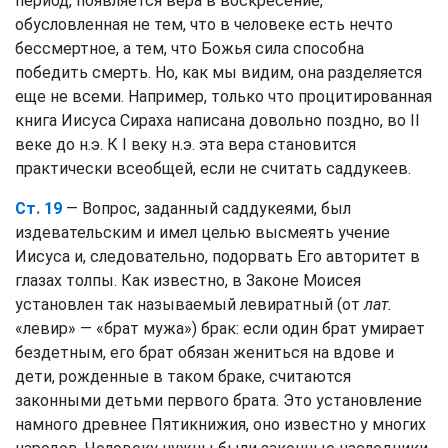
период, появляется вера в воскресение,
обусловленная не тем, что в человеке есть нечто
бессмертное, а тем, что Божья сила способна
победить смерть. Но, как мы видим, она разделяется
еще не всеми. Например, только что процитированная
книга Иисуса Сираха написана довольно поздно, во II
веке до н.э. К I веку н.э. эта вера становится
практически всеобщей, если не считать саддукеев.
Ст. 19
— Вопрос, заданный саддукеями, был
издевательским и имел целью высмеять учение
Иисуса и, следовательно, подорвать Его авторитет в
глазах толпы. Как известно, в Законе Моисея
установлен так называемый левиратный (от
лат.
«левир» — «брат мужа») брак: если один брат умирает
бездетным, его брат обязан жениться на вдове и
дети, рожденные в таком браке, считаются
законными детьми первого брата. Это установление
намного древнее Пятикнижия, оно известно у многих