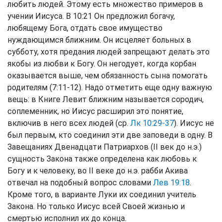
любить людей. Этому есть множество примеров в
учении Иисуса. В 10:21 Он предложил богачу,
любящему Бога, отдать свое имущество
нуждающимся ближним. Он исцеляет больных в
субботу, хотя предания людей запрещают делать это
якобы из любви к Богу. Он негодует, когда корбан
оказывается выше, чем обязанность сына помогать
родителям (7:11-12). Надо отметить еще одну важную
вещь: в Книге Левит ближним называется сородич,
соплеменник, но Иисус расширил это понятие,
включив в него всех людей (ср.
Лк 10:29-37
). Иисус не
был первым, кто соединил эти две заповеди в одну. В
Завещаниях Двенадцати Патриархов (II век до н.э.)
сущность Закона также определена как любовь к
Богу и к человеку, во II веке до н.э. рабби Акива
отвечал на подобный вопрос словами
Лев 19:18
.
Кроме того, в варианте Луки их соединил учитель
Закона. Но только Иисус всей Своей жизнью и
смертью исполнил их до конца.