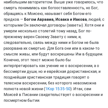
наибольшим авторитетом. Выше уже говорилось, что
смерть понималась как богооставленность, но Бог,
обращаясь к Моисею, называет себя Богом его
предков —
Богом Авраама, Исаака и Иакова
, людей, с
которыми Он заключал договоры (заветы). Хотя они и
умерли несколько столетий тому назад, Бог по-
прежнему верен Своему Завету с ними, и,
следовательно, связь между ними и Богом не была
разорвана их смертью. Для Бога они или в каком-то
смысле живы, или будут воскрешены Им в будущем.
Конечно, этот текст можно было бы
интерпретировать как учение не о воскресении, а о
бессмертии души, но и еврейская дохристианская, и
позднейшая христианская традиция говорят о
телесном воскресении, без которого невозможна
полнота новой жизни (
1Кор 15:35-50
). Итак, сам
Моисей в Писании свидетельствует о воскресении и
посмертном бытии.