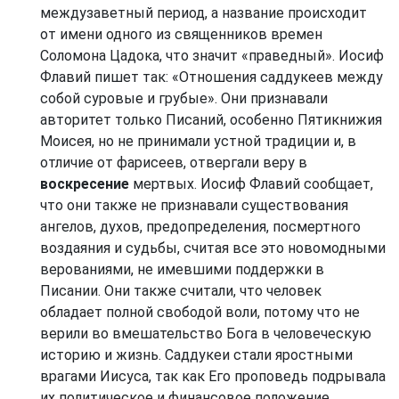
междузаветный период, а название происходит
от имени одного из священников времен
Соломона Цадока, что значит «праведный». Иосиф
Флавий пишет так: «Отношения саддукеев между
собой суровые и грубые». Они признавали
авторитет только Писаний, особенно Пятикнижия
Моисея, но не принимали устной традиции и, в
отличие от фарисеев, отвергали веру в
воскресение
мертвых. Иосиф Флавий сообщает,
что они также не признавали существования
ангелов, духов, предопределения, посмертного
воздаяния и судьбы, считая все это новомодными
верованиями, не имевшими поддержки в
Писании. Они также считали, что человек
обладает полной свободой воли, потому что не
верили во вмешательство Бога в человеческую
историю и жизнь. Саддукеи стали яростными
врагами Иисуса, так как Его проповедь подрывала
их политическое и финансовое положение,