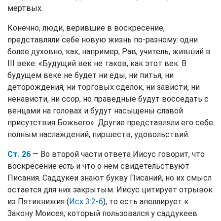
мертвых.
Конечно, люди, верившие в воскресение,
представляли себе новую жизнь по-разному: одни
более духовно, как, например, Рав, учитель, живший в
III веке: «Будущий век не таков, как этот век. В
будущем веке не будет ни еды, ни питья, ни
деторождения, ни торговых сделок, ни зависти, ни
ненависти, ни ссор, но праведные будут восседать с
венцами на головах и будут насыщены славой
присутствия Божьего». Другие представляли его себе
полным наслаждений, пиршеств, удовольствий.
Ст. 26
— Во второй части ответа Иисус говорит, что
воскресение
есть
и что о нем свидетельствуют
Писания. Саддукеи знают букву Писаний, но их смысл
остается для них закрытым. Иисус цитирует отрывок
из Пятикнижия (
Исх 3:2-6
), то есть апеллирует к
Закону Моисея, который пользовался у саддукеев