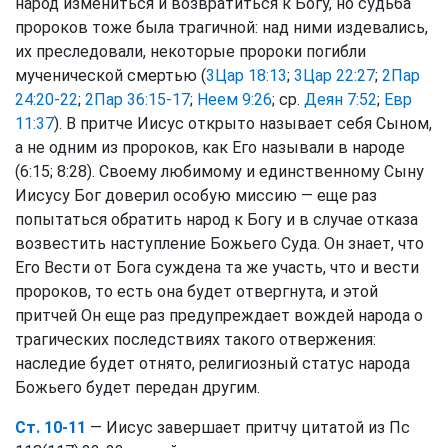
народ измениться и возвратиться к Богу, но судьба
пророков тоже была трагичной: над ними издевались,
их преследовали, некоторые пророки погибли
мученической смертью (
3Цар 18:13
;
3Цар 22:27
;
2Пар
24:20-22
;
2Пар 36:15-17
;
Неем 9:26
; ср.
Деян 7:52
;
Евр
11:37
). В притче Иисус открыто называет себя Сыном,
а не одним из пророков, как Его называли в народе
(6:15; 8:28). Своему любимому и единственному Сыну
Иисусу Бог доверил особую миссию — еще раз
попытаться обратить народ к Богу и в случае отказа
возвестить наступление Божьего Суда. Он знает, что
Его Вести от Бога суждена та же участь, что и вести
пророков, то есть она будет отвергнута, и этой
притчей Он еще раз предупреждает вождей народа о
трагических последствиях такого отвержения:
наследие будет отнято, религиозный статус народа
Божьего будет передан другим.
Ст. 10-11
— Иисус завершает притчу цитатой из Пс