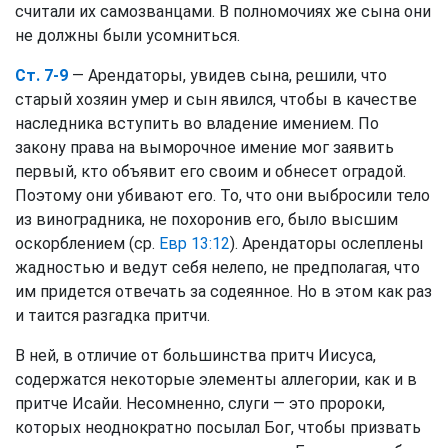
считали их самозванцами. В полномочиях же сына они
не должны были усомниться.
Ст. 7-9
— Арендаторы, увидев сына, решили, что
старый хозяин умер и сын явился, чтобы в качестве
наследника вступить во владение имением. По
закону права на выморочное имение мог заявить
первый, кто объявит его своим и обнесет оградой.
Поэтому они убивают его. То, что они выбросили тело
из виноградника, не похоронив его, было высшим
оскорблением (ср.
Евр 13:12
). Арендаторы ослеплены
жадностью и ведут себя нелепо, не предполагая, что
им придется отвечать за содеянное. Но в этом как раз
и таится разгадка притчи.
В ней, в отличие от большинства притч Иисуса,
содержатся некоторые элементы аллегории, как и в
притче Исайи. Несомненно, слуги — это пророки,
которых неоднократно посылал Бог, чтобы призвать