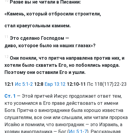
10
Разве вы не читали в Писании:
«Камень, который отбросили строители,
стал краеугольным камнем.
11
Это сделано Господом —
диво, которое было на наших глазах»?
12
Они поняли, что притча направлена против них, и
хотели было схватить Его, но побоялись народа.
Поэтому они оставили Его и ушли.
12:1
Ис 5:1-2
12:8
Евр 13:12
12:10-11
Пс 118(117):22-23
Ст. 1
— Этой притчей Иисус продолжает ответ тем,
кто усомнился в Его праве действовать от имени
Бога. Притча о винограднике была хорошо известна
слушателям, все они или слышали, или читали пророка
Исайю и помнили, что виноградник — это Израиль, а
хозяин виноградника — Бог (
Ис 5:1-7
). Рассказывая