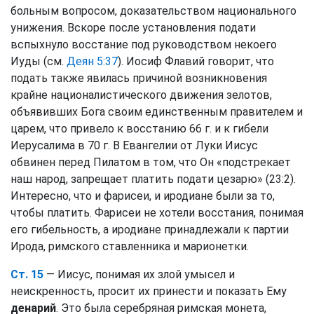
больным вопросом, доказательством национального
унижения. Вскоре после установления подати
вспыхнуло восстание под руководством некоего
Иуды (см.
Деян 5:37
). Иосиф Флавий говорит, что
подать также явилась причиной возникновения
крайне националистического движения зелотов,
объявивших Бога своим единственным правителем и
царем, что привело к восстанию 66 г. и к гибели
Иерусалима в 70 г. В Евангелии от Луки Иисус
обвинен перед Пилатом в том, что Он «подстрекает
наш народ, запрещает платить подати цезарю» (23:2).
Интересно, что и фарисеи, и иродиане были за то,
чтобы платить. Фарисеи не хотели восстания, понимая
его гибельность, а иродиане принадлежали к партии
Ирода, римского ставленника и марионетки.
Ст. 15
— Иисус, понимая их злой умысел и
неискренность, просит их принести и показать Ему
денарий
. Это была серебряная римская монета,