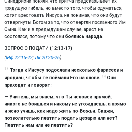
Синедриона поняли, что притча предсказывает их
грядущую гибель, но вместо того, чтобы одуматься,
хотят арестовать Иисуса, не понимая, что они будут
отвергнуты Богом за то, что отвергли посланного Им
Сына. Как и в предыдущем случае, арест не
состоялся, потому что они
боялись народа
.
ВОПРОС О ПОДАТИ (12:13-17)
(
Мф 22:15-22
;
Лк 20:20-26
)
13
Тогда к Иисусу подослали несколько фарисеев и
14
иродиан, чтобы те поймали Его на слове.
Они
приходят и говорят:
— Учитель, мы знаем, что Ты человек прямой,
никого не боишься и никому не угождаешь, а прямо
и ясно учишь, как надо жить по-Божьи. Скажи,
позволительно платить подать цезарю или нет?
Платить нам или не платить?