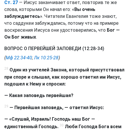
Ст. 27
— Иисус заканчивает ответ, повторив те же
слова, которыми Он начал его: «
Вы очень
заблуждаетесь
». Читатели Евангелия тоже знают,
что саддукеи заблуждались, потому что на примере
воскресения Иисуса они удостоверились, что
Бог —
Он Бог живых
.
ВОПРОС О ПЕРВЕЙШЕЙ ЗАПОВЕДИ (12:28-34)
(
Мф 22:34-40
;
Лк 10:25-28
)
28
Один из учителей Закона, который присутствовал
при споре и слышал, как хорошо ответил им Иисус,
подошел к Нему и спросил:
— Какая заповедь первейшая?
29
— Первейшая заповедь, — ответил Иисус:
— «Слушай, Израиль! Господь наш Бог —
30
единственный Господь.
Люби Господа Бога всем