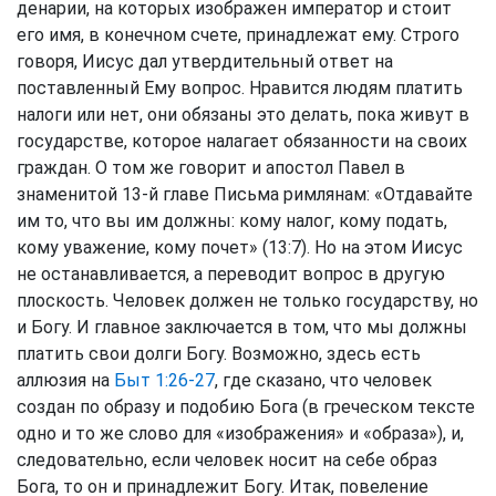
денарии, на которых изображен император и стоит
его имя, в конечном счете, принадлежат ему. Строго
говоря, Иисус дал утвердительный ответ на
поставленный Ему вопрос. Нравится людям платить
налоги или нет, они обязаны это делать, пока живут в
государстве, которое налагает обязанности на своих
граждан. О том же говорит и апостол Павел в
знаменитой 13-й главе Письма римлянам: «Отдавайте
им то, что вы им должны: кому налог, кому подать,
кому уважение, кому почет» (13:7). Но на этом Иисус
не останавливается, а переводит вопрос в другую
плоскость. Человек должен не только государству, но
и Богу. И главное заключается в том, что мы должны
платить свои долги Богу. Возможно, здесь есть
аллюзия на
Быт 1:26-27
, где сказано, что человек
создан по образу и подобию Бога (в греческом тексте
одно и то же слово для «изображения» и «образа»), и,
следовательно, если человек носит на себе образ
Бога, то он и принадлежит Богу. Итак, повеление