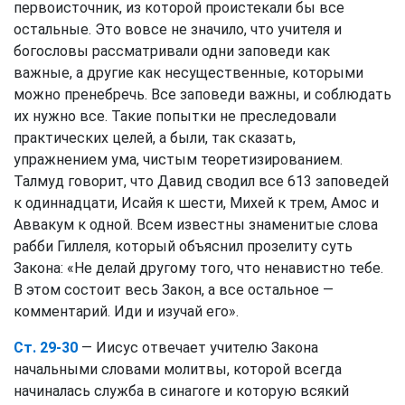
первоисточник, из которой проистекали бы все
остальные. Это вовсе не значило, что учителя и
богословы рассматривали одни заповеди как
важные, а другие как несущественные, которыми
можно пренебречь. Все заповеди важны, и соблюдать
их нужно все. Такие попытки не преследовали
практических целей, а были, так сказать,
упражнением ума, чистым теоретизированием.
Талмуд говорит, что Давид сводил все 613 заповедей
к одиннадцати, Исайя к шести, Михей к трем, Амос и
Аввакум к одной. Всем известны знаменитые слова
рабби Гиллеля, который объяснил прозелиту суть
Закона: «Не делай другому того, что ненавистно тебе.
В этом состоит весь Закон, а все остальное —
комментарий. Иди и изучай его».
Ст. 29-30
— Иисус отвечает учителю Закона
начальными словами молитвы, которой всегда
начиналась служба в синагоге и которую всякий