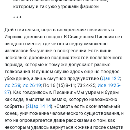
которому и так уже угрожали фарисеи.
* * *
Действительно, вера в воскресение появилась в
Израиле довольно поздно. В Священном Писании нет
ни одного места, где четко и недвусмысленно
излагалось бы учение о воскресении. Есть лишь
несколько довольно поздних текстов послепленного
периода, которые к тому же допускают разные
толкования. В лучшем случае здесь еще не твердое
убеждение, а лишь смутное предчувствие (
Дан 12:2
;
Ис 25:8
;
Ис 26:19
; Пс 16 (15):8-11; 73:24-25;
Иов 19:25-
27
). Как говорилось в Писании: «Мы умрем и будем
как вода, вылитая на землю, которую невозможно
собрать» (
2Цар 14:14
). «Смерть есть окончательный
конец, уничтожение человеческого существования, и
это не опровергается даже рассказами о том, как
некоторым удалось вернуться к жизни после смерти