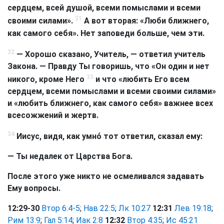
сердцем, всей душой, всеми помыслами и всеми
31
своими силами».
А вот вторая: «Люби ближнего,
как самого себя». Нет заповеди больше, чем эти.
32
— Хорошо сказано, Учитель, — ответил учитель
Закона. — Правду Ты говоришь, что «Он один и нет
33
никого, кроме Него
и что «любить Его всем
сердцем, всеми помыслами и всеми своими силами»
и «любить ближнего, как самого себя» важнее всех
всесожжений и жертв.
34
Иисус, видя, как умно́ тот ответил, сказал ему:
— Ты недалек от Царства Бога.
После этого уже никто не осмеливался задавать
Ему вопросы.
12:29-30
Втор 6:4-5
;
Нав 22:5
;
Лк 10:27
12:31
Лев 19:18
;
Рим 13:9
;
Гал 5:14
;
Иак 2:8
12:32
Втор 4:35
;
Ис 45:21