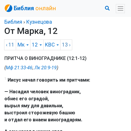
Библия
онлайн
Библия
›
Кузнецова
От Марка, 12
‹ 11
Мк
12
KBC
13
›
ПРИТЧА О ВИНОГРАДНИКЕ (12:1-12)
(
Мф 21:33-46
;
Лк 20:9-19
)
1
Иисус начал говорить им притчами:
— Насадил человек виноградник,
обнес его оградой,
вырыл яму для давильни,
выстроил сторожевую башню
и отдал его внаем виноградарям.