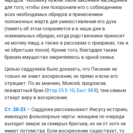
народов. Человеку нужны были законные наследники
для того, чтобы они похоронили его с соблюдением
всех необходимых обрядов и принесением
положенных жертв для умилостивления его духа
(память об этом сохраняется и в наши дни в
номинальных обрядах, когда родственники приносят
на могилу пищу, а также в рассказах о призраках, так и
не обретших покоя). Кроме того, благодаря таким
бракам имущество закреплялось в одной семье.
Целью саддукеев было доказать, что Писание не
только не знает воскресения, но прямо и ясно его
отрицает. По их мнению, Моисей, предписав
левиратный брак (
Втор 25:5-10
;
Быт 38:8
), тем самым
отверг веру в воскресение.
Ст. 20-23
— Саддукеи рассказывают Иисусу историю,
имеющую фольклорные черты: женщина по очереди
выходит замуж за семерых братьев, но ни от кого не
имеет потомства. Если воскресение существует, то