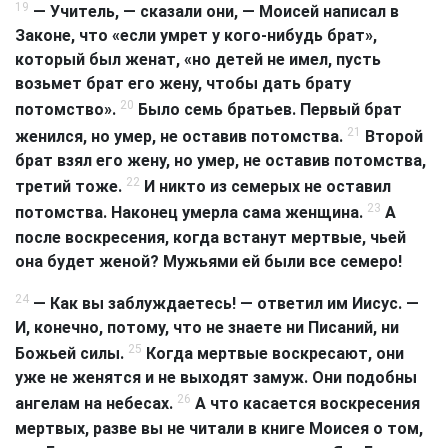
19
— Учитель, — сказали они, — Моисей на­писал в
Законе, что «если умрет у кого-ни­будь брат»,
который был женат, «но детей не имел, пусть
возьмет брат его жену, чтобы дать брату
20
потомство».
Было семь братьев. Первый брат
21
женился, но умер, не оставив потомства.
Второй
брат взял его жену, но умер, не оставив потомства,
22
третий тоже.
И никто из семерых не оставил
23
потомства. Наконец умерла сама женщина.
А
после воскресения, когда встанут мертвые, чьей
она будет женой? Мужьями ей были все семеро!
24
— Как вы заблуждаетесь! — ответил им Иисус. —
И, конечно, потому, что не знаете ни Писаний, ни
25
Божьей силы.
Когда мертвые воскресают, они
уже не женятся и не выходят замуж. Они подобны
26
ангелам на небесах.
А что касается воскресения
мертвых, разве вы не читали в книге Моисея о том,