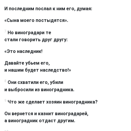
И последним послал к ним его, думая:
«Сына моего постыдятся».
7
Но виноградари те
стали говорить друг другу:
«Это наследник!
Давайте убьем его,
и нашим будет наследство!»
8
Они схватили его, убили
и выбросили из виноградника.
9
Что же сделает хозяин виноградника?
Он вернется и казнит виноградарей,
а виноградник отдаст другим.