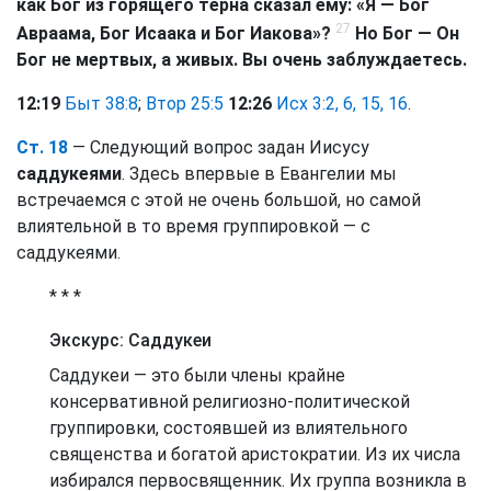
как Бог из горящего терна сказал ему: «Я — Бог
27
Авраама, Бог Исаака и Бог Иакова»?
Но Бог — Он
Бог не мертвых, а живых. Вы очень заблуждаетесь.
12:19
Быт 38:8
;
Втор 25:5
12:26
Исх 3:2, 6, 15, 16
.
Ст. 18
— Следующий вопрос задан Иисусу
саддукеями
. Здесь впервые в Евангелии мы
встречаемся с этой не очень большой, но самой
влиятельной в то время группировкой — с
саддукеями.
* * *
Экскурс: Саддукеи
Саддукеи — это были члены крайне
консервативной религиозно-политической
группировки, состоявшей из влиятельного
священства и богатой аристократии. Из их числа
избирался первосвященник. Их группа возникла в