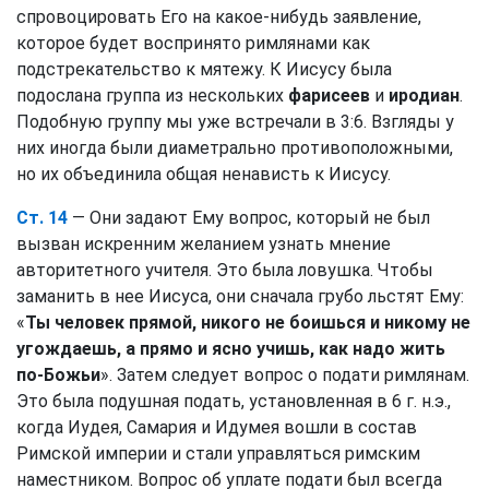
спровоцировать Его на какое-нибудь заявление,
которое будет воспринято римлянами как
подстрекательство к мятежу. К Иисусу была
подослана группа из нескольких
фарисеев
и
иродиан
.
Подобную группу мы уже встречали в 3:6. Взгляды у
них иногда были диаметрально противоположными,
но их объединила общая ненависть к Иисусу.
Ст. 14
— Они задают Ему вопрос, который не был
вызван искренним желанием узнать мнение
авторитетного учителя. Это была ловушка. Чтобы
заманить в нее Иисуса, они сначала грубо льстят Ему:
«
Ты человек прямой, никого не боишься и никому не
угождаешь, а прямо и ясно учишь, как надо жить
по-Божьи
». Затем следует вопрос о подати римлянам.
Это была подушная подать, установленная в 6 г. н.э.,
когда Иудея, Самария и Идумея вошли в состав
Римской империи и стали управляться римским
наместником. Вопрос об уплате подати был всегда