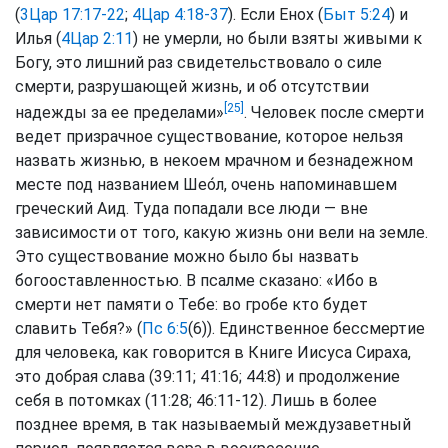
(
3Цар 17:17-22
;
4Цар 4:18-37
). Если Енох (
Быт 5:24
) и
Илья (
4Цар 2:11
) не умерли, но были взяты живыми к
Богу, это лишний раз свидетельствовало о силе
смерти, разрушающей жизнь, и об отсутствии
[25]
надежды за ее пределами»
. Человек после смерти
ведет призрачное существование, которое нельзя
назвать жизнью, в некоем мрачном и безнадежном
месте под названием Шео́л, очень напоминавшем
греческий Аид. Туда попадали все люди — вне
зависимости от того, какую жизнь они вели на земле.
Это существование можно было бы назвать
богооставленностью. В псалме сказано: «Ибо в
смерти нет памяти о Тебе: во гробе кто будет
славить Тебя?» (
Пс 6:5
(6)). Единственное бессмертие
для человека, как говорится в Книге Иисуса Сираха,
это добрая слава (39:11; 41:16; 44:8) и продолжение
себя в потомках (11:28; 46:11-12). Лишь в более
позднее время, в так называемый междузаветный