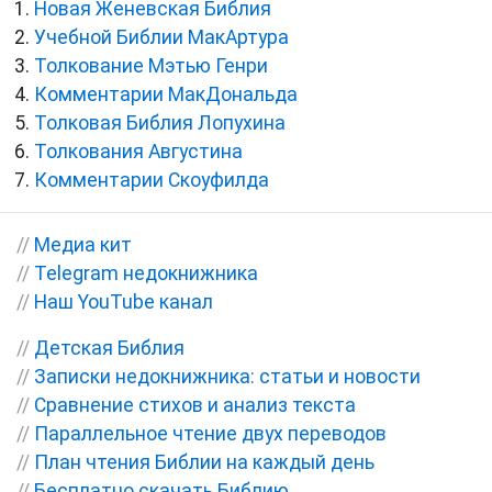
Новая Женевская Библия
Учебной Библии МакАртура
Толкование Мэтью Генри
Комментарии МакДональда
Толковая Библия Лопухина
Толкования Августина
Комментарии Скоуфилда
//
Медиа кит
//
Telegram недокнижника
//
Наш YouTube канал
//
Детская Библия
//
Записки недокнижника: статьи и новости
//
Сравнение стихов и анализ текста
//
Параллельное чтение двух переводов
//
План чтения Библии на каждый день
//
Бесплатно скачать Библию