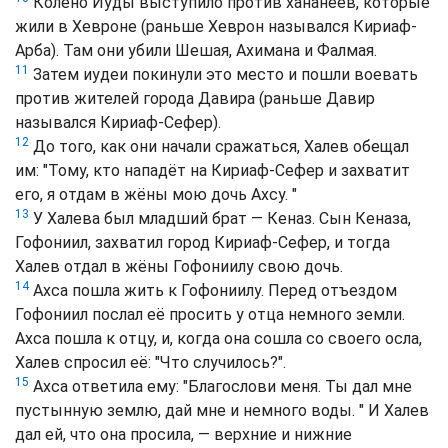
Колено Иуды выступило против хананеев, которые
жили в Хевроне (раньше Хеврон назывался Кириаф-
Арба). Там они убили Шешая, Ахимана и Фалмая.
11
Затем иудеи покинули это место и пошли воевать
против жителей города Давира (раньше Давир
назывался Кириаф-Сефер).
12
До того, как они начали сражаться, Халев обещал
им: "Тому, кто нападёт на Кириаф-Сефер и захватит
его, я отдам в жёны мою дочь Ахсу. "
13
У Халева был младший брат — Кеназ. Сын Кеназа,
Гофониил, захватил город Кириаф-Сефер, и тогда
Халев отдал в жёны Гофониилу свою дочь.
14
Ахса пошла жить к Гофониилу. Перед отъездом
Гофониил послал её просить у отца немного земли.
Ахса пошла к отцу, и, когда она сошла со своего осла,
Халев спросил её: "Что случилось?".
15
Ахса ответила ему: "Благослови меня. Ты дал мне
пустынную землю, дай мне и немного воды. " И Халев
дал ей, что она просила, — верхние и нижние