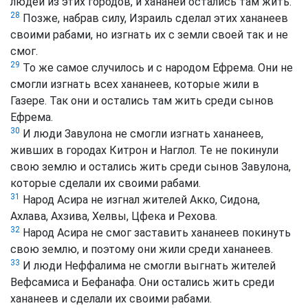
людей из этих городов, и хананеи остались там жить.
28
Позже, набрав силу, Израиль сделал этих хананеев
своими рабами, но изгнать их с земли своей так и не
смог.
29
То же самое случилось и с народом Ефрема. Они не
смогли изгнать всех хананеев, которые жили в
Газере. Так они и остались там жить среди сынов
Ефрема.
30
И люди Завулона не смогли изгнать хананеев,
живших в городах Китрон и Наглол. Те не покинули
свою землю и остались жить среди сынов Завулона,
которые сделали их своими рабами.
31
Народ Асира не изгнал жителей Акко, Сидона,
Ахлава, Ахзива, Хелвы, Цфека и Рехова.
32
Народ Асира не смог заставить хананеев покинуть
свою землю, и поэтому они жили среди хананеев.
33
И люди Неффалима не смогли выгнать жителей
Вефсамиса и Бефанафа. Они остались жить среди
хананеев и сделали их своими рабами.