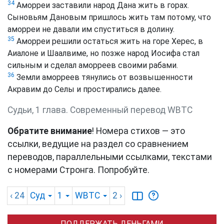
34
Аморреи заставили народ Дана жить в горах.
Сыновьям Дановым пришлось жить там потому, что
аморреи не давали им спуститься в долину.
35
Аморреи решили остаться жить на горе Херес, в
Аиалоне и Шаалвиме, но позже народ Иосифа стал
сильным и сделал аморреев своими рабами.
36
Земли аморреев тянулись от возвышенности
Акравим до Селы и простирались далее.
Судьи, 1 глава. Cовременный перевод WBTC
Обратите внимание
! Номера стихов — это
ссылки, ведущие на раздел со сравнением
переводов, параллельными ссылками, текстами
с номерами Стронга. Попробуйте.
‹ 24
Суд
1
WBTC
2
›
ПОДДЕРЖАТЬ ДЕНЬГАМИ