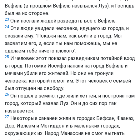
Вефиль (в прошлом Вефиль назывался Луз), и Господь
был на их стороне.
23
Они послали людей разведать всё о Вефиле.
24
Эти люди увидели человека, идущего из города, и
сказали ему: "Покажи нам, как войти в город. Мы
захватим его, и, если ты нам поможешь, мы не
сделаем тебе ничего плохого".
25
И человек этот показал разведчикам потайной вход
в город. Потомки Иосифа напали на город Вефиль и
мечами убили его жителей. Но они не тронули
человека, который помог им. Этот человек с семьёй
был отпущен на свободу.
26
Он пошёл в землю, где жили хеттеи, и построил там
город, который назвал Луз. Он и до сих пор так
называется.
27
Некоторые хананеи жили в городах Бефсан, Фаанах,
Дор, Ивлеам и Мегиддон и в маленьких городах,
окружающих их. Народ Манассия не смог выгнать