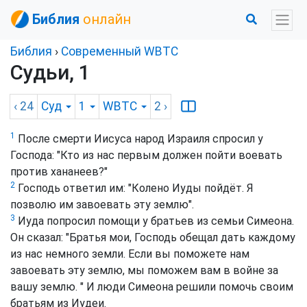
Библия
онлайн
Библия
›
Cовременный WBTC
Судьи, 1
‹ 24
Суд
1
WBTC
2
›
1
После смерти Иисуса народ Израиля спросил у
Господа: "Кто из нас первым должен пойти воевать
против хананеев?"
2
Господь ответил им: "Колено Иуды пойдёт. Я
позволю им завоевать эту землю".
3
Иуда попросил помощи у братьев из семьи Симеона.
Он сказал: "Братья мои, Господь обещал дать каждому
из нас немного земли. Если вы поможете нам
завоевать эту землю, мы поможем вам в войне за
вашу землю. " И люди Симеона решили помочь своим
братьям из Иудеи.