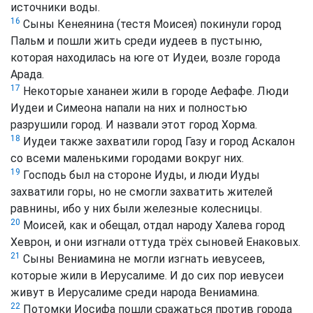
источники воды.
16
Сыны Кенеянина (тестя Моисея) покинули город
Пальм и пошли жить среди иудеев в пустыню,
которая находилась на юге от Иудеи, возле города
Арада.
17
Некоторые хананеи жили в городе Аефафе. Люди
Иудеи и Симеона напали на них и полностью
разрушили город. И назвали этот город Хорма.
18
Иудеи также захватили город Газу и город Аскалон
со всеми маленькими городами вокруг них.
19
Господь был на стороне Иуды, и люди Иуды
захватили горы, но не смогли захватить жителей
равнины, ибо у них были железные колесницы.
20
Моисей, как и обещал, отдал народу Халева город
Хеврон, и они изгнали оттуда трёх сыновей Енаковых.
21
Сыны Вениамина не могли изгнать иевусеев,
которые жили в Иерусалиме. И до сих пор иевусеи
живут в Иерусалиме среди народа Вениамина.
22
Потомки Иосифа пошли сражаться против города