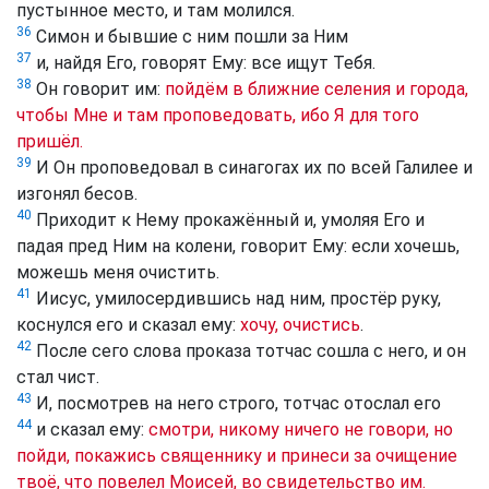
пустынное место, и там молился.
36
Симон и бывшие с ним пошли за Ним
37
и, найдя Его, говорят Ему: все ищут Тебя.
38
Он говорит им:
пойдём в ближние селения и города,
чтобы Мне и там проповедовать, ибо Я для того
пришёл.
39
И Он проповедовал в синагогах их по всей Галилее и
изгонял бесов.
40
Приходит к Нему прокажённый и, умоляя Его и
падая пред Ним на колени, говорит Ему: если хочешь,
можешь меня очистить.
41
Иисус, умилосердившись над ним, простёр руку,
коснулся его и сказал ему:
хочу, очистись
.
42
После сего слова проказа тотчас сошла с него, и он
стал чист.
43
И, посмотрев на него строго, тотчас отослал его
44
и сказал ему:
смотри, никому ничего не говори, но
пойди, покажись священнику и принеси за очищение
твоё, что повелел Моисей, во свидетельство им.