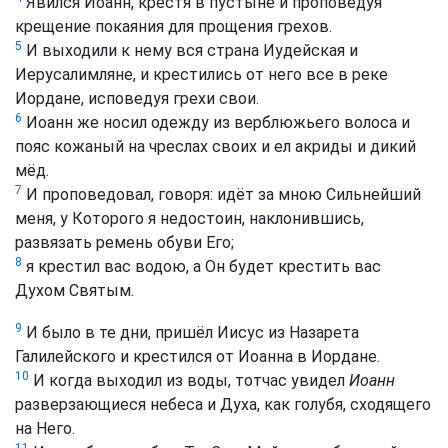
Явился Иоанн, крестя в пустыне и проповедуя
крещение покаяния для прощения грехов.
5
И выходили к нему вся страна Иудейская и
Иерусалимляне, и крестились от него все в реке
Иордане, исповедуя грехи свои.
6
Иоанн же носил одежду из верблюжьего волоса и
пояс кожаный на чреслах своих и ел акриды и дикий
мёд.
7
И проповедовал, говоря: идёт за мною Сильнейший
меня, у Которого я недостоин, наклонившись,
развязать ремень обуви Его;
8
я крестил вас водою, а Он будет крестить вас
Духом Святым.
9
И было в те дни, пришёл Иисус из Назарета
Галилейского и крестился от Иоанна в Иордане.
10
И когда выходил из воды, тотчас увидел
Иоанн
разверзающиеся небеса и Духа, как голубя, сходящего
на Него.
11