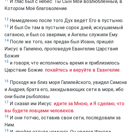
И глас был с небес: Ты Сын Мой возлюбленный, в
Котором Моё благоволение.
12
Немедленно после того Дух ведёт Его в пустыню.
13
И был Он там в пустыне сорок дней, искушаемый
сатаною, и был со зверями; и Ангелы служили Ему.
14
После же того, как предан был Иоанн, пришёл
Иисус в Галилею, проповедуя Евангелие Царствия
Божия
15
и говоря, что исполнилось время и приблизилось
Царствие Божие:
покайтесь и веруйте в Евангелие
.
16
Проходя же близ моря Галилейского, увидел Симона
и Андрея, брата его, закидывающих сети в море, ибо
они были рыболовы.
17
И сказал им Иисус:
идите за Мною, и Я сделаю, что
вы будете ловцами человеков.
18
И они тотчас, оставив свои сети, последовали за
Ним.
19
И, пройдя оттуда немного, Он увидел Иакова