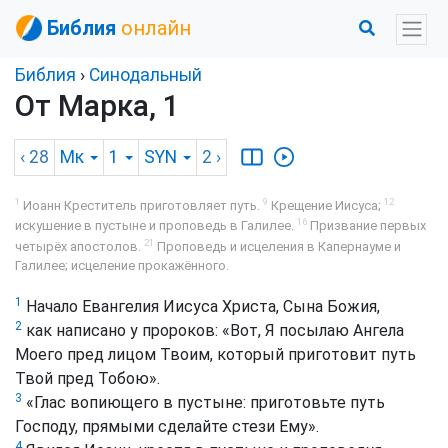
Библия
онлайн
Библия
›
Синодальный
От Марка, 1
‹ 28
Мк
1
SYN
2
›
1
9
12
Иоанн Креститель приготовляет путь.
Крещение Иисуса;
16
искушение в пустыне и проповедь в Галилее.
Призвание первых
21
четырёх апостолов.
Проповедь и исцеления в Капернауме и
Галилее; исцеление прокажённого.
1
Начало Евангелия Иисуса Христа, Сына Божия,
2
как написано у пророков: «Вот, Я посылаю Ангела
Моего пред лицом Твоим, который приготовит путь
Твой пред Тобою».
3
«Глас вопиющего в пустыне: приготовьте путь
Господу, прямыми сделайте стези Ему».
4