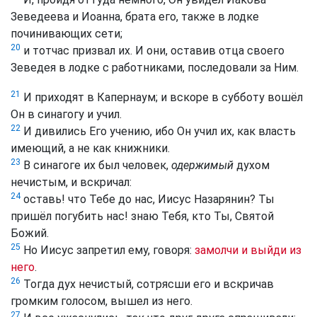
Зеведеева и Иоанна, брата его, также в лодке
починивающих сети;
20
и тотчас призвал их. И они, оставив отца своего
Зеведея в лодке с работниками, последовали за Ним.
21
И приходят в Капернаум; и вскоре в субботу вошёл
Он в синагогу и учил.
22
И дивились Его учению, ибо Он учил их, как власть
имеющий, а не как книжники.
23
В синагоге их был человек,
одержимый
духом
нечистым, и вскричал:
24
оставь! что Тебе до нас, Иисус Назарянин? Ты
пришёл погубить нас! знаю Тебя, кто Ты, Святой
Божий.
25
Но Иисус запретил ему, говоря:
замолчи и выйди из
него
.
26
Тогда дух нечистый, сотрясши его и вскричав
громким голосом, вышел из него.
27