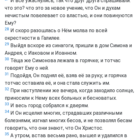
И все ужаснулись, так что друг друга спрашивали:
что это? что это за новое учение, что Он и духам
нечистым повелевает со властью, и они повинуются
Ему?
28
И скоро разошлась о Нём молва по всей
окрестности в Галилее.
29
Выйдя вскоре из синагоги, пришли в дом Симона и
Андрея, с Иаковом и Иоанном.
30
Тёща же Симонова лежала в горячке; и тотчас
говорят Ему о ней.
31
Подойдя, Он поднял её, взяв её за руку; и горячка
тотчас оставила её, и она стала служить им.
32
При наступлении же вечера, когда заходило солнце,
приносили к Нему всех больных и бесноватых.
33
И весь город собрался к дверям.
34
И Он исцелил многих, страдавших различными
болезнями; изгнал многих бесов, и не позволял бесам
говорить, что они знают, что Он Христос.
35
А утром, встав весьма рано, вышел и удалился в