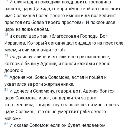
47
И слуги царя приходили поздравить господина
нашего, царя Давида, говоря: «Бог твой да прославит
имя Соломона более твоего имени и да возвеличит
престол его более твоего престола». И поклонился
царь на ложе своём,
48
и сказал царь так: «благословен Господь, Бог
Израилев, Который сегодня дал сидящего на престоле
моём, и очи мои видят это!»
49
Тогда
испугались и встали все приглашённые,
которые были у Адонии, и пошли каждый своею
дорогою.
50
Адония же, боясь Соломона, встал и пошёл и
ухватился за роги жертвенника.
51
И донесли Соломону, говоря: вот, Адония боится
царя Соломона, и вот, он держится за роги
жертвенника, говоря: «пусть поклянётся мне теперь
царь Соломон, что он не умертвит раба своего
мечом».
52
И сказал Соломон: если он будет человеком