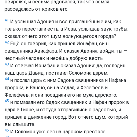
свирелях, и весьма радовался, так что земля
расседалась от криков его.
41
И услышал Адония и все приглашённые им, как
только перестали есть; а Иоав, услышав звук трубы,
сказал: отчего этот шум волнующегося города?
42
Ещё он говорил, как пришёл Ионафан, сын
священника Авиафара. И сказал Адония: войди; ты —
честный человек и несёшь добрую весть.
43
И отвечал Ионафан и сказал Адонии: да, господин
наш, царь Давид, поставил Соломона царём;
44
и послал царь с ним Садока священника и Нафана
пророка, и Ванею, сына Иодая, и Хелефеев и
Фелефеев, и они посадили его на мула царского;
45
и помазали его Садок священник и Нафан пророк в
царя в Гионе, и оттуда отправились с радостью, и
пришёл в движение город. Вот отчего шум, который
вы слышите.
46
И Соломон уже сел на царском престоле.