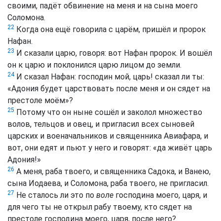
своими, падёт обвинение на меня и на сына моего
Соломона.
22
Когда она ещё говорила с царём, пришёл и пророк
Нафан.
23
И сказали царю, говоря: вот Нафан пророк. И вошёл
он к царю и поклонился царю лицом до земли.
24
И сказал Нафан: господин мой, царь! сказал ли ты:
«Адония будет царствовать после меня и он сядет на
престоле моём»?
25
Потому что он ныне сошёл и заколол множество
волов, тельцов и овец, и пригласил всех сыновей
царских и военачальников и священника Авиафара, и
вот, они едят и пьют у него и говорят: «да живёт царь
Адония!»
26
А меня, раба твоего, и священника Садока, и Ванею,
сына Иодаева, и Соломона, раба твоего, не пригласил.
27
Не сталось ли это по
воле
господина моего, царя, и
для чего ты не открыл рабу твоему, кто сядет на
престоле господина моего, царя, после него?