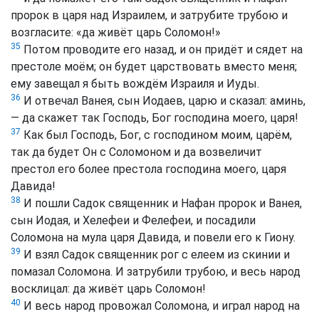
пророк в царя над Израилем, и затрубите трубою и
возгласите: «да живёт царь Соломон!»
35
Потом проводите его назад, и он придёт и сядет на
престоле моём; он будет царствовать вместо меня;
ему завещал я быть вождём Израиля и Иуды.
36
И отвечал Ванея, сын Иодаев, царю и сказал: аминь,
— да скажет так Господь, Бог господина моего, царя!
37
Как был Господь, Бог, с господином моим, царём,
так да будет Он с Соломоном и да возвеличит
престол его более престола господина моего, царя
Давида!
38
И пошли Садок священник и Нафан пророк и Ванея,
сын Иодая, и Хелефеи и Фелефеи, и посадили
Соломона на мула царя Давида, и повели его к Гиону.
39
И взял Садок священник рог с елеем из скинии и
помазал Соломона. И затрубили трубою, и весь народ
восклицал: да живёт царь Соломон!
40
И весь народ провожал Соломона, и играл народ на