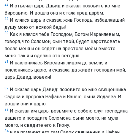
28
И отвечал царь Давид и сказал: позовите ко мне
Вирсавию. И вошла она и стала пред царём.
29
И клялся царь и сказал: жив Господь, избавлявший
душу мою от всякой беды!
30
Как я клялся тебе Господом, Богом Израилевым,
говоря, что Соломон, сын твой, будет царствовать
после меня и он сядет на престоле моём вместо
меня, так я и сделаю это сегодня.
31
И наклонилась Вирсавия лицом до земли, и
поклонилась царю, и сказала: да живёт господин мой,
царь Давид, вовеки!
32
И сказал царь Давид: позовите ко мне священника
Садока и пророка Нафана и Ванею, сына Иодаева. И
вошли они к царю.
33
И сказал им царь: возьмите с собою слуг господина
вашего и посадите Соломона, сына моего, на мула
моего, и сведите его к Гиону,
34
и да помажет его там Садок священник и Нафан