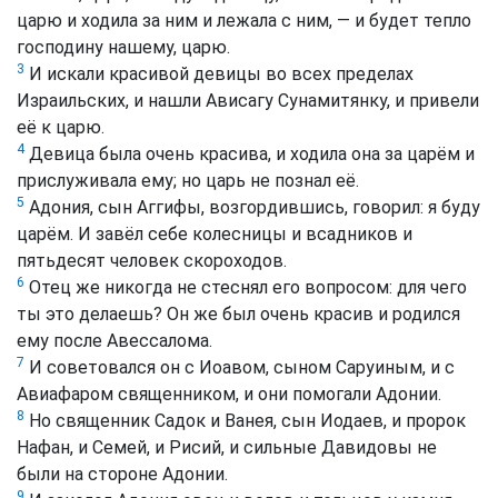
царю и ходила за ним и лежала с ним, — и будет тепло
господину нашему, царю.
3
И искали красивой девицы во всех пределах
Израильских, и нашли Ависагу Сунамитянку, и привели
её к царю.
4
Девица была очень красива, и ходила она за царём и
прислуживала ему; но царь не познал её.
5
Адония, сын Аггифы, возгордившись, говорил: я буду
царём. И завёл себе колесницы и всадников и
пятьдесят человек скороходов.
6
Отец же никогда не стеснял его вопросом: для чего
ты это делаешь? Он же был очень красив и родился
ему после Авессалома.
7
И советовался он с Иоавом, сыном Саруиным, и с
Авиафаром священником, и они помогали Адонии.
8
Но священник Садок и Ванея, сын Иодаев, и пророк
Нафан, и Семей, и Рисий, и сильные Давидовы не
были на стороне Адонии.
9