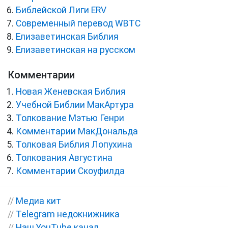
Библейской Лиги ERV
Cовременный перевод WBTC
Елизаветинская Библия
Елизаветинская на русском
Комментарии
Новая Женевская Библия
Учебной Библии МакАртура
Толкование Мэтью Генри
Комментарии МакДональда
Толковая Библия Лопухина
Толкования Августина
Комментарии Скоуфилда
//
Медиа кит
//
Telegram недокнижника
//
Наш YouTube канал