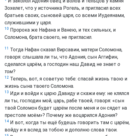
И заколол Адония овец и волов и тельцов у камня
Зохелет, что у источника Рогель, и пригласил всех
братьев своих, сыновей царя, со всеми Иудеянами,
служившими у царя.
10
Пророка же Нафана и Ванею, и тех сильных, и
Соломона, брата своего, не пригласил.
11
Тогда Нафан сказал Вирсавии, матери Соломона,
говоря: слышала ли ты, что Адония, сын Аггифин,
сделался царём, а господин наш Давид не знает
о
том
?
12
Теперь, вот, я советую тебе: спасай жизнь твою и
жизнь сына твоего Соломона.
13
Иди и войди к царю Давиду и скажи ему: не клялся
ли ты, господин мой, царь, рабе твоей, говоря: «сын
твой Соломон будет царём после меня и он сядет на
престоле моём»? Почему же воцарился Адония?
14
И вот, когда ты ещё будешь говорить там с царём,
войду и я вслед за тобою и дополню слова твои.
15