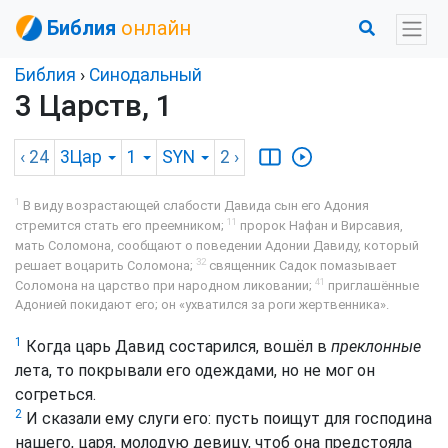
Библия
онлайн
Библия
›
Синодальный
3 Царств, 1
‹ 24
3Цар
1
SYN
2
›
1
В виду возрастающей слабости Давида сын его Адония
11
стремится стать его преемником;
пророк Нафан и Вирсавия,
мать Соломона, сообщают о поведении Адонии Давиду, который
32
решает воцарить Соломона;
священник Садок помазывает
41
Соломона на царство при народном ликовании;
приглашённые
Адонией покидают его; он «ухватился за роги жертвенника».
1
Когда царь Давид состарился, вошёл в
преклонные
лета, то покрывали его одеждами, но не мог он
согреться.
2
И сказали ему слуги его: пусть поищут для господина
нашего, царя, молодую девицу, чтоб она предстояла