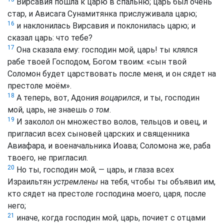
Вирсавия пошла к царю в спальню; царь был очень
стар, и Ависага Сунамитянка прислуживала царю;
16
и наклонилась Вирсавия и поклонилась царю; и
сказал царь: что тебе?
17
Она сказала ему: господин мой, царь! ты клялся
рабе твоей Господом, Богом твоим: «сын твой
Соломон будет царствовать после меня, и он сядет на
престоле моём».
18
А теперь, вот, Адония
воцарился
, и ты, господин
мой, царь, не знаешь
о том
.
19
И заколол он множество волов, тельцов и овец, и
пригласил всех сыновей царских и священника
Авиафара, и военачальника Иоава; Соломона же, раба
твоего, не пригласил.
20
Но ты, господин мой, — царь, и глаза всех
Израильтян
устремлены
на тебя, чтобы ты объявил им,
кто сядет на престоле господина моего, царя, после
него;
21
иначе, когда господин мой, царь, почиет с отцами