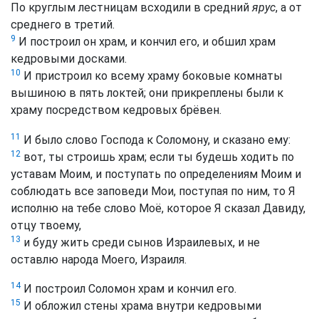
По круглым лестницам всходили в средний
ярус
, а от
среднего в третий.
9
И построил он храм, и кончил его, и обшил храм
кедровыми досками.
10
И пристроил ко всему храму боковые комнаты
вышиною в пять локтей; они прикреплены были к
храму посредством кедровых брёвен.
11
И было слово Господа к Соломону, и сказано ему:
12
вот, ты строишь храм; если ты будешь ходить по
уставам Моим, и поступать по определениям Моим и
соблюдать все заповеди Мои, поступая по ним, то Я
исполню на тебе слово Моё, которое Я сказал Давиду,
отцу твоему,
13
и буду жить среди сынов Израилевых, и не
оставлю народа Моего, Израиля.
14
И построил Соломон храм и кончил его.
15
И обложил стены храма внутри кедровыми