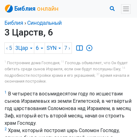
Библия
онлайн
Библия
›
Синодальный
3 Царств, 6
‹ 5
3Цар
6
SYN
7
›
1
11
Построение дома Господня;
Господь объявляет, что Он будет
14
обитать среди сынов Израиля, если они будут послушны Ему;
37
подробности постройки храма и его украшений;
время начала и
окончания постройки.
1
В четыреста восьмидесятом году по исшествии
сынов Израилевых из земли Египетской, в четвёртый
год царствования Соломонова над Израилем, в месяц
Зиф, который есть второй месяц, начал он строить
храм Господу.
2
Храм, который построил царь Соломон Господу,