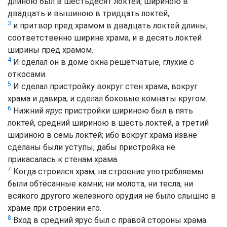
длиною был в шестьдесят локтей, шириною в
двадцать и вышиною в тридцать локтей,
3
и притвор пред храмом в двадцать локтей длины,
соответственно ширине храма, и в десять локтей
ширины пред храмом.
4
И сделал он в доме окна решётчатые, глухие с
откосами.
5
И сделал пристройку вокруг стен храма, вокруг
храма и давира; и сделал боковые комнаты кругом.
6
Нижний
ярус
пристройки шириною был в пять
локтей, средний шириною в шесть локтей, а третий
шириною в семь локтей; ибо вокруг храма извне
сделаны были уступы, дабы пристройка не
прикасалась к стенам храма.
7
Когда строился храм, на строение употребляемы
были обтёсанные камни; ни молота, ни тесла, ни
всякого другого железного орудия не было слышно в
храме при строении его.
8
Вход в средний ярус был с правой стороны храма.