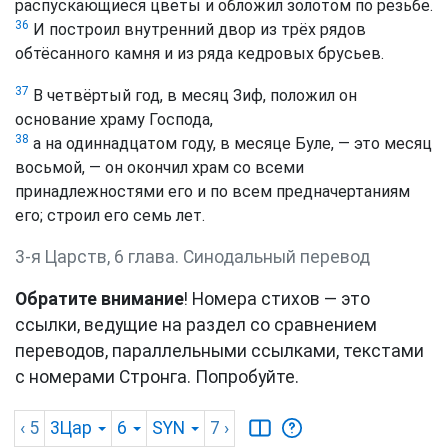
распускающиеся цветы и обложил золотом по резьбе.
36
И построил внутренний двор из трёх рядов
обтёсанного камня и из ряда кедровых брусьев.
37
В четвёртый год, в месяц Зиф, положил он
основание храму Господа,
38
а на одиннадцатом году, в месяце Буле, — это месяц
восьмой, — он окончил храм со всеми
принадлежностями его и по всем предначертаниям
его; строил его семь лет.
3-я Царств, 6 глава. Синодальный перевод
Обратите внимание
! Номера стихов — это
ссылки, ведущие на раздел со сравнением
переводов, параллельными ссылками, текстами
с номерами Стронга. Попробуйте.
‹ 5
3Цар
6
SYN
7
›