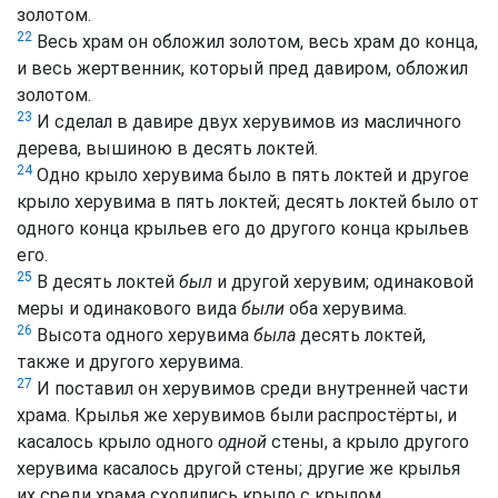
золотом.
22
Весь храм он обложил золотом, весь храм до конца,
и весь жертвенник, который пред давиром, обложил
золотом.
23
И сделал в давире двух херувимов из масличного
дерева, вышиною в десять локтей.
24
Одно крыло херувима было в пять локтей и другое
крыло херувима в пять локтей; десять локтей было от
одного конца крыльев его до другого конца крыльев
его.
25
В десять локтей
был
и другой херувим; одинаковой
меры и одинакового вида
были
оба херувима.
26
Высота одного херувима
была
десять локтей,
также и другого херувима.
27
И поставил он херувимов среди внутренней части
храма. Крылья же херувимов были распростёрты, и
касалось крыло одного
одной
стены, а крыло другого
херувима касалось другой стены; другие же крылья
их среди храма сходились крыло с крылом.