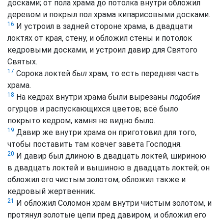
досками; от пола храма до потолка внутри обложил
деревом и покрыл пол храма кипарисовыми досками.
16
И устроил в задней стороне храма, в двадцати
локтях от края, стену, и обложил стены и потолок
кедровыми досками, и устроил давир для Святого
Святых.
17
Сорока локтей
был
храм, то есть передняя часть
храма.
18
На кедрах внутри храма были вырезаны
подобия
огурцов и распускающихся цветов; всё было
покрыто кедром, камня не видно было.
19
Давир же внутри храма он приготовил для того,
чтобы поставить там ковчег завета Господня.
20
И давир был длиною в двадцать локтей, шириною
в двадцать локтей и вышиною в двадцать локтей; он
обложил его чистым золотом; обложил также и
кедровый жертвенник.
21
И обложил Соломон храм внутри чистым золотом, и
протянул золотые цепи пред давиром, и обложил его