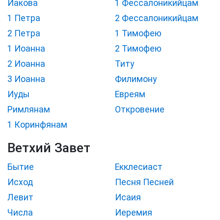
Иакова
1 Фессалоникийцам
1 Петра
2 Фессалоникийцам
2 Петра
1 Тимофею
1 Иоанна
2 Тимофею
2 Иоанна
Титу
3 Иоанна
Филимону
Иуды
Евреям
Римлянам
Откровение
1 Коринфянам
Ветхий Завет
Бытие
Екклесиаст
Исход
Песня Песней
Левит
Исаия
Числа
Иеремия