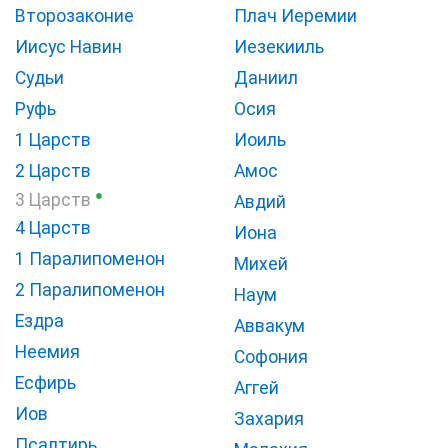
Второзаконие
Плач Иеремии
Иисус Навин
Иезекииль
Судьи
Даниил
Руфь
Осия
1 Царств
Иоиль
2 Царств
Амос
●
3 Царств
Авдий
4 Царств
Иона
1 Паралипоменон
Михей
2 Паралипоменон
Наум
Ездра
Аввакум
Неемия
Софония
Есфирь
Аггей
Иов
Захария
Псалтирь