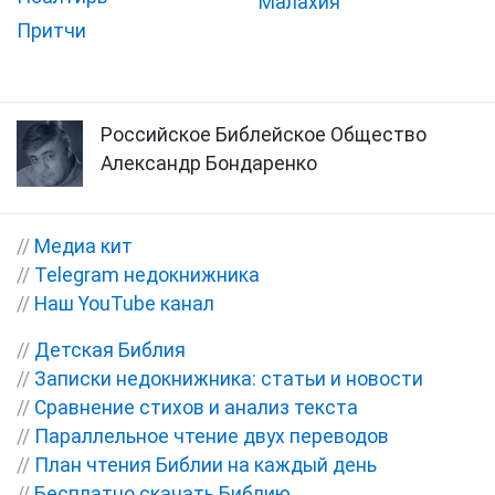
Малахия
Притчи
Российское Библейское Общество
Александр Бондаренко
//
Медиа кит
//
Telegram недокнижника
//
Наш YouTube канал
//
Детская Библия
//
Записки недокнижника: статьи и новости
//
Сравнение стихов и анализ текста
//
Параллельное чтение двух переводов
//
План чтения Библии на каждый день
//
Бесплатно скачать Библию