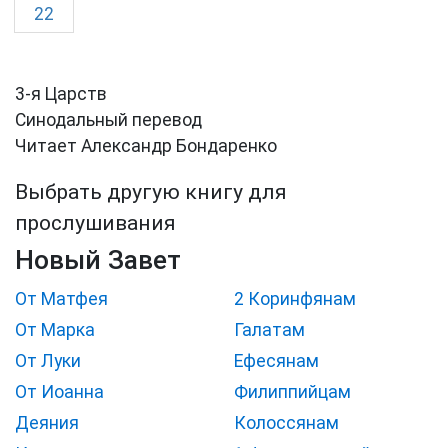
22
3-я Царств
Синодальный перевод
Читает Александр Бондаренко
Выбрать другую книгу для
прослушивания
Новый Завет
От Матфея
2 Коринфянам
От Марка
Галатам
От Луки
Ефесянам
От Иоанна
Филиппийцам
Деяния
Колоссянам