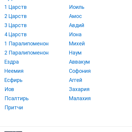
1 Царств
Иоиль
2 Царств
Амос
3 Царств
Авдий
4 Царств
Иона
1 Паралипоменон
Михей
2 Паралипоменон
Наум
Ездра
Аввакум
Неемия
Софония
Есфирь
Аггей
Иов
Захария
Псалтирь
Малахия
Притчи