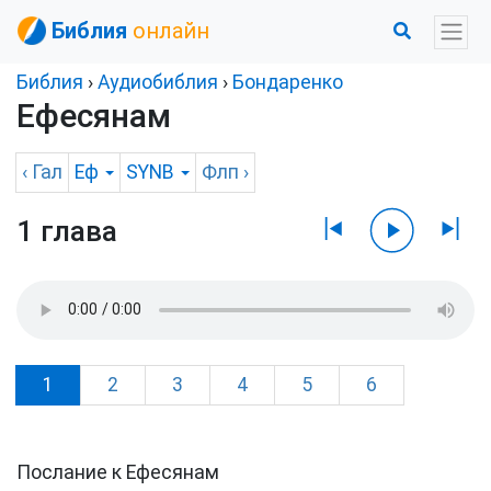
Библия
онлайн
Библия
›
Аудиобиблия
›
Бондаренко
Ефесянам
‹
Гал
Еф
SYNB
Флп
›
1 глава
1
2
3
4
5
6
Послание к Ефесянам