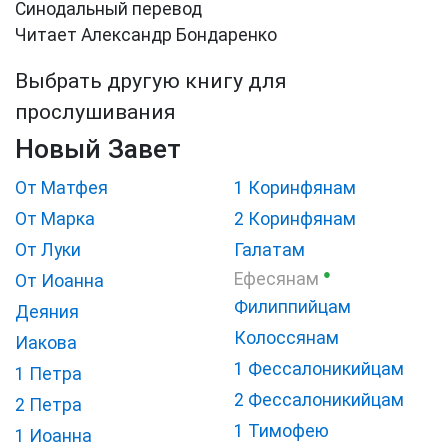
Синодальный перевод
Читает Александр Бондаренко
Выбрать другую книгу для
прослушивания
Новый Завет
От Матфея
1 Коринфянам
От Марка
2 Коринфянам
От Луки
Галатам
●
Ефесянам
От Иоанна
Филиппийцам
Деяния
Колоссянам
Иакова
1 Фессалоникийцам
1 Петра
2 Фессалоникийцам
2 Петра
1 Тимофею
1 Иоанна