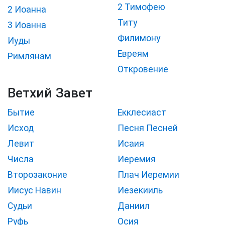
2 Тимофею
2 Иоанна
Титу
3 Иоанна
Филимону
Иуды
Евреям
Римлянам
Откровение
Ветхий Завет
Бытие
Екклесиаст
Исход
Песня Песней
Левит
Исаия
Числа
Иеремия
Второзаконие
Плач Иеремии
Иисус Навин
Иезекииль
Судьи
Даниил
Руфь
Осия