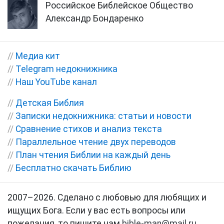
Российское Библейское Общество
Александр Бондаренко
//
Медиа кит
//
Telegram недокнижника
//
Наш YouTube канал
//
Детская Библия
//
Записки недокнижника: статьи и новости
//
Сравнение стихов и анализ текста
//
Параллельное чтение двух переводов
//
План чтения Библии на каждый день
//
Бесплатно скачать Библию
2007–2026. Сделано с любовью для любящих и
ищущих Бога. Если у вас есть вопросы или
пожелания, то пишите нам
bible-man@mail.ru
.