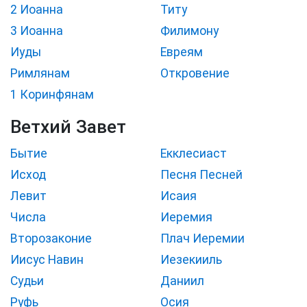
2 Иоанна
Титу
3 Иоанна
Филимону
Иуды
Евреям
Римлянам
Откровение
1 Коринфянам
Ветхий Завет
Бытие
Екклесиаст
Исход
Песня Песней
Левит
Исаия
Числа
Иеремия
Второзаконие
Плач Иеремии
Иисус Навин
Иезекииль
Судьи
Даниил
Руфь
Осия