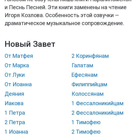
и Песнь Песней. Эти книги заменены на чтение
Игоря Козлова. Особенность этой озвучки —
драматическое музыкальное сопровождение.
Новый Завет
От Матфея
2 Коринфянам
От Марка
Галатам
От Луки
Ефесянам
От Иоанна
Филиппийцам
Деяния
Колоссянам
Иакова
1 Фессалоникийцам
1 Петра
2 Фессалоникийцам
2 Петра
1 Тимофею
1 Иоанна
2 Тимофею