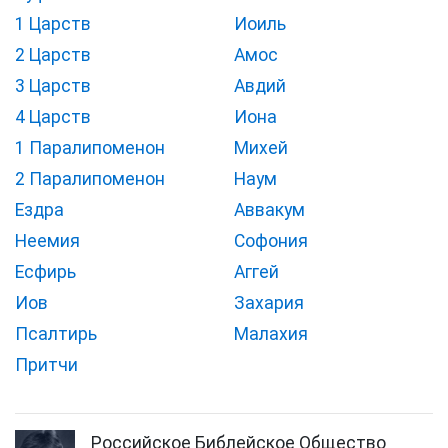
1 Царств
Иоиль
2 Царств
Амос
3 Царств
Авдий
4 Царств
Иона
1 Паралипоменон
Михей
2 Паралипоменон
Наум
Ездра
Аввакум
Неемия
Софония
Есфирь
Аггей
Иов
Захария
Псалтирь
Малахия
Притчи
Российское Библейское Общество