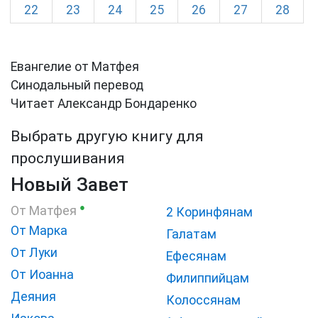
22
23
24
25
26
27
28
Евангелие от Матфея
Синодальный перевод
Читает Александр Бондаренко
Выбрать другую книгу для
прослушивания
Новый Завет
●
От Матфея
2 Коринфянам
От Марка
Галатам
От Луки
Ефесянам
От Иоанна
Филиппийцам
Деяния
Колоссянам