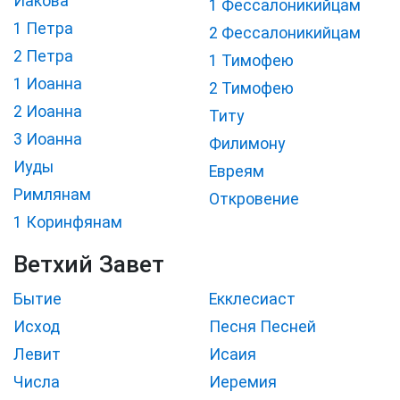
Иакова
1 Фессалоникийцам
1 Петра
2 Фессалоникийцам
2 Петра
1 Тимофею
1 Иоанна
2 Тимофею
2 Иоанна
Титу
3 Иоанна
Филимону
Иуды
Евреям
Римлянам
Откровение
1 Коринфянам
Ветхий Завет
Бытие
Екклесиаст
Исход
Песня Песней
Левит
Исаия
Числа
Иеремия