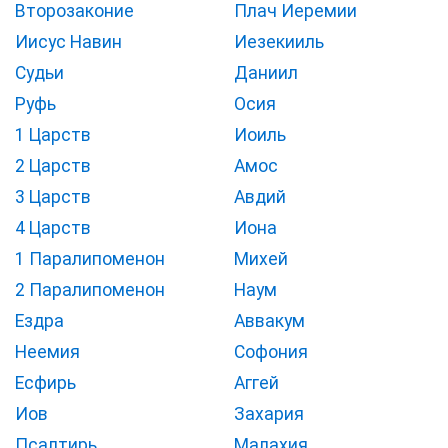
Второзаконие
Плач Иеремии
Иисус Навин
Иезекииль
Судьи
Даниил
Руфь
Осия
1 Царств
Иоиль
2 Царств
Амос
3 Царств
Авдий
4 Царств
Иона
1 Паралипоменон
Михей
2 Паралипоменон
Наум
Ездра
Аввакум
Неемия
Софония
Есфирь
Аггей
Иов
Захария
Псалтирь
Малахия