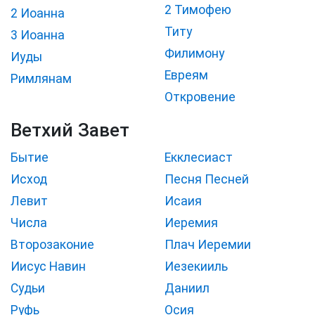
2 Тимофею
2 Иоанна
Титу
3 Иоанна
Филимону
Иуды
Евреям
Римлянам
Откровение
Ветхий Завет
Бытие
Екклесиаст
Исход
Песня Песней
Левит
Исаия
Числа
Иеремия
Второзаконие
Плач Иеремии
Иисус Навин
Иезекииль
Судьи
Даниил
Руфь
Осия