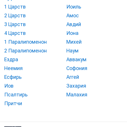
1 Царств
Иоиль
2 Царств
Амос
3 Царств
Авдий
4 Царств
Иона
1 Паралипоменон
Михей
2 Паралипоменон
Наум
Ездра
Аввакум
Неемия
Софония
Есфирь
Аггей
Иов
Захария
Псалтирь
Малахия
Притчи