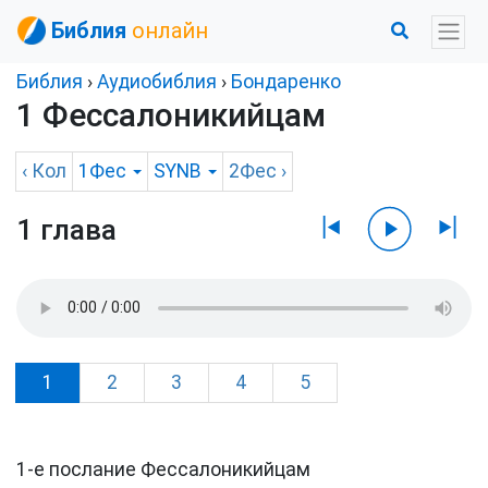
Библия
онлайн
Библия
›
Аудиобиблия
›
Бондаренко
1 Фессалоникийцам
‹
Кол
1Фес
SYNB
2Фес
›
1 глава
1
2
3
4
5
1-е послание Фессалоникийцам