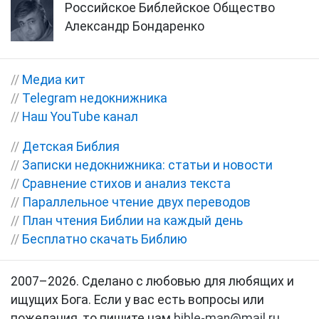
Российское Библейское Общество
Александр Бондаренко
//
Медиа кит
//
Telegram недокнижника
//
Наш YouTube канал
//
Детская Библия
//
Записки недокнижника: статьи и новости
//
Сравнение стихов и анализ текста
//
Параллельное чтение двух переводов
//
План чтения Библии на каждый день
//
Бесплатно скачать Библию
2007–2026. Сделано с любовью для любящих и
ищущих Бога. Если у вас есть вопросы или
пожелания, то пишите нам
bible-man@mail.ru
.