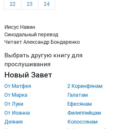
22
23
24
Иисус Навин
Синодальный перевод
Читает Александр Бондаренко
Выбрать другую книгу для
прослушивания
Новый Завет
От Матфея
2 Коринфянам
От Марка
Галатам
От Луки
Ефесянам
От Иоанна
Филиппийцам
Деяния
Колоссянам