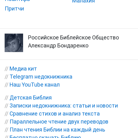
Малахия
Притчи
Российское Библейское Общество
Александр Бондаренко
//
Медиа кит
//
Telegram недокнижника
//
Наш YouTube канал
//
Детская Библия
//
Записки недокнижника: статьи и новости
//
Сравнение стихов и анализ текста
//
Параллельное чтение двух переводов
//
План чтения Библии на каждый день
//
Бесплатно скачать Библию