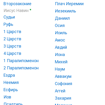
Второзаконие
Плач Иеремии
●
Иисус Навин
Иезекииль
Судьи
Даниил
Руфь
Осия
1 Царств
Иоиль
2 Царств
Амос
3 Царств
Авдий
4 Царств
Иона
1 Паралипоменон
Михей
2 Паралипоменон
Наум
Ездра
Аввакум
Неемия
Софония
Есфирь
Аггей
Иов
Захария
Псалтирь