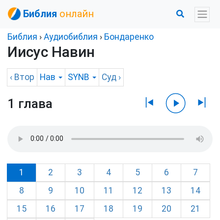
Библия
онлайн
Библия
›
Аудиобиблия
›
Бондаренко
Иисус Навин
‹
Втор
Нав
SYNB
Суд
›
1 глава
1
2
3
4
5
6
7
8
9
10
11
12
13
14
15
16
17
18
19
20
21