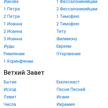
Иакова
1 Фессалоникийцам
1 Петра
2 Фессалоникийцам
2 Петра
1 Тимофею
1 Иоанна
2 Тимофею
2 Иоанна
Титу
3 Иоанна
Филимону
Иуды
Евреям
Римлянам
Откровение
1 Коринфянам
Ветхий Завет
Бытие
Екклесиаст
Исход
Песня Песней
Левит
Исаия
Числа
Иеремия