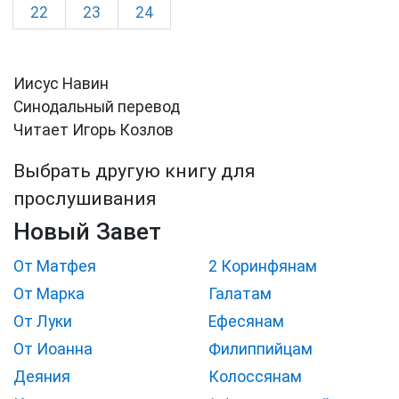
22
23
24
Иисус Навин
Синодальный перевод
Читает Игорь Козлов
Выбрать другую книгу для
прослушивания
Новый Завет
От Матфея
2 Коринфянам
От Марка
Галатам
От Луки
Ефесянам
От Иоанна
Филиппийцам
Деяния
Колоссянам