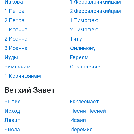
Иакова
1 Фессалоникийцам
1 Петра
2 Фессалоникийцам
2 Петра
1 Тимофею
1 Иоанна
2 Тимофею
2 Иоанна
Титу
3 Иоанна
Филимону
Иуды
Евреям
Римлянам
Откровение
1 Коринфянам
Ветхий Завет
Бытие
Екклесиаст
Исход
Песня Песней
Левит
Исаия
Числа
Иеремия