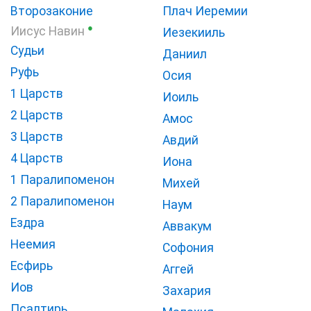
Второзаконие
Плач Иеремии
●
Иисус Навин
Иезекииль
Судьи
Даниил
Руфь
Осия
1 Царств
Иоиль
2 Царств
Амос
3 Царств
Авдий
4 Царств
Иона
1 Паралипоменон
Михей
2 Паралипоменон
Наум
Ездра
Аввакум
Неемия
Софония
Есфирь
Аггей
Иов
Захария
Псалтирь